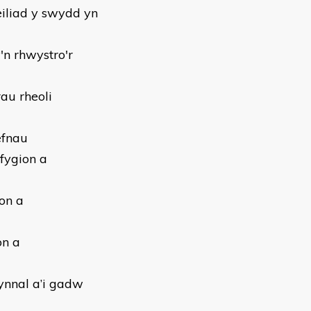
iliad y swydd yn
'n rhwystro'r
au rheoli
efnau
fygion a
on a
on a
gynnal a’i gadw