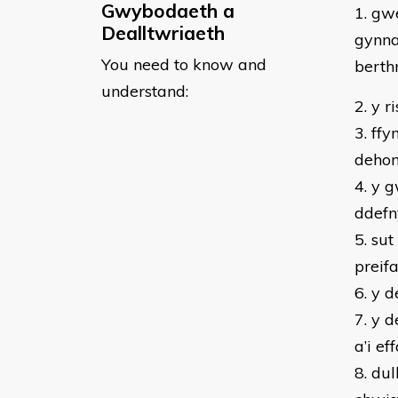
Gwybodaeth a
​1. g
Dealltwriaeth
gynna
You need to know and
berth
understand:
2. y 
3. ff
dehon
4. y 
ddefn
5. su
preif
6. y d
7. y 
a’i e
8. du