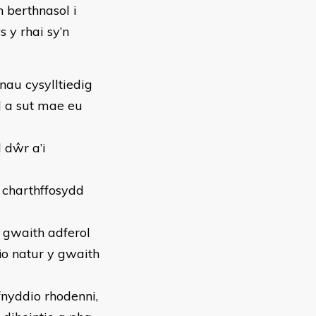
 berthnasol i
 y rhai sy’n
nau cysylltiedig
d a sut mae eu
 dŵr a’i
 charthffosydd
y gwaith adferol
io natur y gwaith
fnyddio rhodenni,