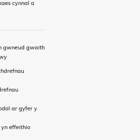
maes cynnal a
gen gwneud gwaith
dwy
thdrefnau
hdrefnau
odol ar gyfer y
yn effeithio