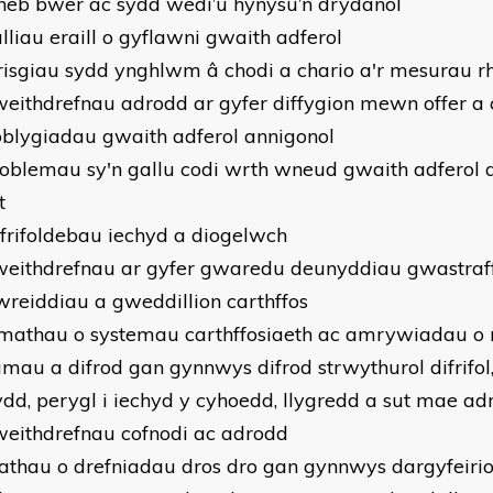
heb bŵer ac sydd wedi’u hynysu’n drydanol
ulliau eraill o gyflawni gwaith adferol
 risgiau sydd ynghlwm â chodi a chario a'r mesurau rh
weithdrefnau adrodd ar gyfer diffygion mewn offer a
oblygiadau gwaith adferol annigonol
roblemau sy'n gallu codi wrth wneud gwaith adferol a 
t
yfrifoldebau iechyd a diogelwch
weithdrefnau ar gyfer gwaredu deunyddiau gwastra
 gwreiddiau a gweddillion carthffos
 mathau o systemau carthffosiaeth ac amrywiadau o ra
amau a difrod gan gynnwys difrod strwythurol difrifol, 
gydd, perygl i iechyd y cyhoedd, llygredd a sut mae a
weithdrefnau cofnodi ac adrodd
athau o drefniadau dros dro gan gynnwys dargyfeirio