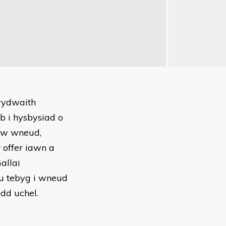
wydwaith
b i hysbysiad o
i'w wneud,
 offer iawn a
allai
u tebyg i wneud
dd uchel.