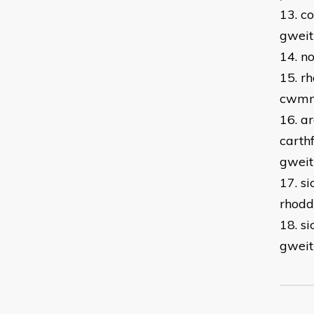
13. c
gweit
14. n
15. r
cwmn
16. a
carth
gwei
17. s
rhodd
18. s
gwei