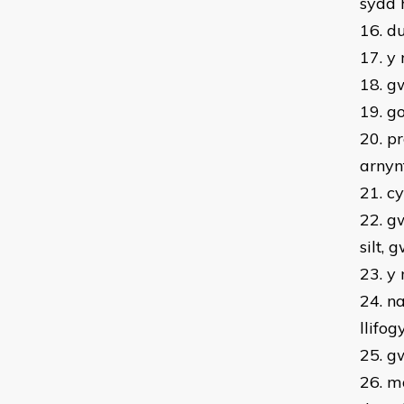
sydd 
16. d
17. y
18. g
19. g
20. p
arnyn
21. c
22. g
silt,
23. y
24. n
llifo
25. g
26. m