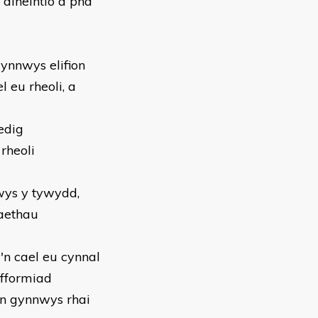
diheintio a pha
gynnwys elifion
 eu rheoli, a
edig
rheoli
nwys y tywydd,
iaethau
y'n cael eu cynnal
rfformiad
an gynnwys rhai