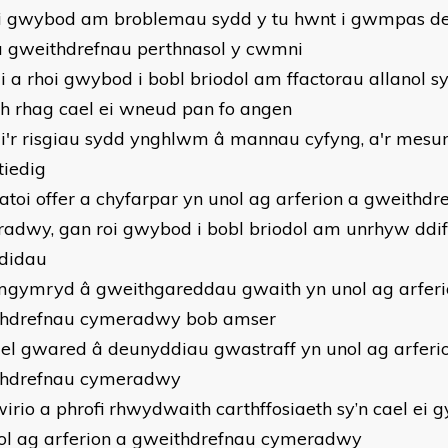
oi gwybod am broblemau sydd y tu hwnt i gwmpas de
â gweithdrefnau perthnasol y cwmni
di a rhoi gwybod i bobl briodol am ffactorau allanol sy
h rhag cael ei wneud pan fo angen
di'r risgiau sydd ynghlwm â mannau cyfyng, a'r mesur
tiedig
ratoi offer a chyfarpar yn unol ag arferion a gweithdr
adwy, gan roi gwybod i bobl briodol am unrhyw ddif
didau
mgymryd â gweithgareddau gwaith yn unol ag arferi
thdrefnau cymeradwy bob amser
ael gwared â deunyddiau gwastraff yn unol ag arferi
thdrefnau cymeradwy
wirio a phrofi rhwydwaith carthffosiaeth sy’n cael ei 
ol ag arferion a gweithdrefnau cymeradwy