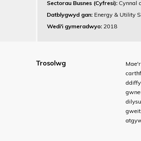
Sectorau Busnes (Cyfresi):
Cynnal 
Datblygwyd gan:
Energy & Utility S
Wedi'i gymeradwyo:
2018
Trosolwg
Mae'r
carth
ddiff
gwneu
dilys
gweit
atgyw