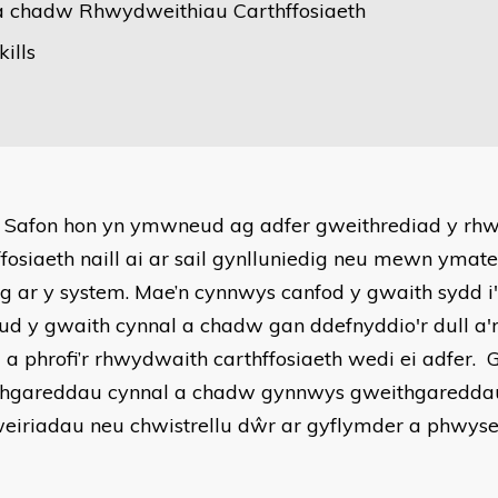
a chadw Rhwydweithiau Carthffosiaeth
kills
 Safon hon yn ymwneud ag adfer gweithrediad y rh
ffosiaeth naill ai ar sail gynlluniedig neu mewn ymate
yg ar y system. Mae’n cynnwys canfod y gwaith sydd 
d y gwaith cynnal a chadw gan ddefnyddio'r dull a'r
u a phrofi’r rhwydwaith carthffosiaeth wedi ei adfer. G
hgareddau cynnal a chadw gynnwys gweithgaredda
eiriadau neu chwistrellu dŵr ar gyflymder a phwyse