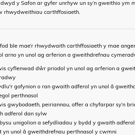
dwyd y Safon ar gyfer unrhyw un sy’n gweithio ym 
 rhwydweithiau carthffosiaeth.
anfod ble mae’r rhwydwaith carthffosiaeth y mae an
ol arno yn unol ag arferion a gweithdrefnau cymera
wis cyflenwad dŵr priodol yn unol ag arferion a gwei
radwy
fydlu'r gofynion o ran gwaith adferol yn unol â gweit
egol perthnasol
wis gwybodaeth, peiriannau, offer a chyfarpar sy’n bri
h adferol dan sylw
sbysu unigolion a sefydliadau y bydd y gwaith adferol 
t yn unol â gweithdrefnau perthnasol y cwmni