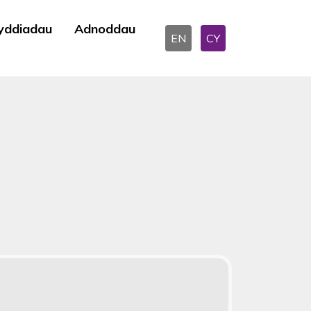
yddiadau
Adnoddau
EN
CY