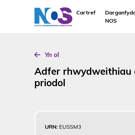
Cartref
Darganfyd
NOS
Yn ol
Adfer rhwydweithiau c
priodol
URN:
EUSSM3