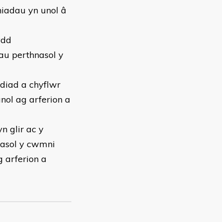
iadau yn unol â
ydd
au perthnasol y
ediad a chyflwr
nol ag arferion a
n glir ac y
nasol y cwmni
 arferion a