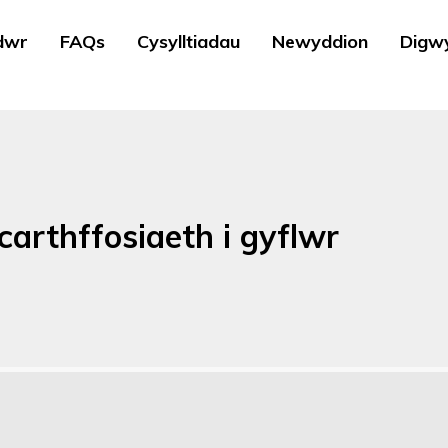
dwr
FAQs
Cysylltiadau
Newyddion
Digw
arthffosiaeth i gyflwr