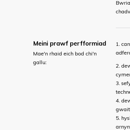
Bwria
chadw
Meini prawf perfformiad
​1. c
adfer
Mae'n rhaid eich bod chi'n
gallu:
2. de
cyme
3. se
techn
4. de
gwait
5. hy
arnyn