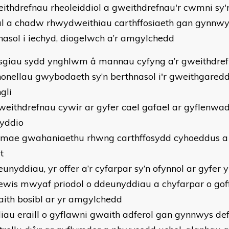
weithdrefnau rheoleiddiol a gweithdrefnau'r cwmni sy'n
l a chadw rhwydweithiau carthffosiaeth gan gynnwys
nasol i iechyd, diogelwch a’r amgylchedd
risgiau sydd ynghlwm â mannau cyfyng a’r gweithdref
ynonellau gwybodaeth sy’n berthnasol i'r gweithgared
gli
gweithdrefnau cywir ar gyfer cael gafael ar gyflenwad
yddio
t mae gwahaniaethu rhwng carthffosydd cyhoeddus a
at
eunyddiau, yr offer a’r cyfarpar sy’n ofynnol ar gyfer 
dewis mwyaf priodol o ddeunyddiau a chyfarpar o gof
ffaith bosibl ar yr amgylchedd
lliau eraill o gyflawni gwaith adferol gan gynnwys de