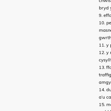
chwis
bryd 
9. eff
10. p
masna
gwrt
11. y
12. y
cysyll
13. f
traff
amgy
14. d
a’u c
15. m