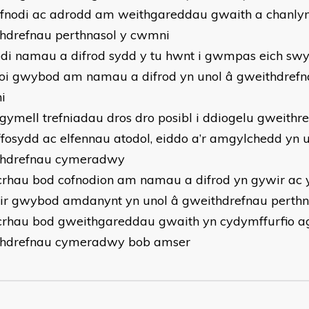
ofnodi ac adrodd am weithgareddau gwaith a chanlyn
hdrefnau perthnasol y cwmni
odi namau a difrod sydd y tu hwnt i gwmpas eich sw
hoi gwybod am namau a difrod yn unol â gweithdrefn
i
rgymell trefniadau dros dro posibl i ddiogelu gweithr
ffosydd ac elfennau atodol, eiddo a’r amgylchedd yn u
thdrefnau cymeradwy
icrhau bod cofnodion am namau a difrod yn gywir ac y
ir gwybod amdanynt yn unol â gweithdrefnau perth
icrhau bod gweithgareddau gwaith yn cydymffurfio ag
thdrefnau cymeradwy bob amser