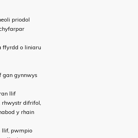
eoli priodol
 chyfarpar
ffyrdd o liniaru
ff gan gynnwys
n llif
rhwystr difrifol,
dnabod y rhain
 llif, pwmpio