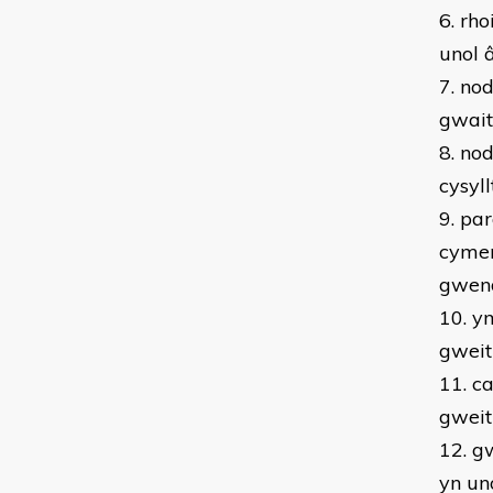
6. rh
unol 
7. no
gwait
8. no
cysyll
9. pa
cymer
gwen
10. y
gwei
11. c
gwei
12. g
yn un