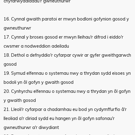
chyfarwyddiadau'r gwneuthurwr
16. Cynnal gwaith paratoi er mwyn bodloni gofynion gosod y
gwneuthurwr
17. Cynnal y broses gosod er mwyn lleihau'r difrod i eiddo'r
cwsmer a nodweddion adeiladu
18. Dethol a defnyddio'r cyfarpar cywir ar gyfer gweithgarwch
gosod
19. Symud elfennau o systemau nwy a thrydan sydd eisoes yn
bodoli yn ôl gofyn y gwaith gosod
20. Cynhyrchu elfennau o systemau nwy a thrydan yn ôl gofyn
y gwaith gosod
21. Lleoli'r cyfarpar a chadarnhau eu bod yn cydymffurfio â'r
lleoliad a'r cliriad sydd eu hangen yn ôl gofyn safonau'r
gwneuthurwr a'r diwydiant