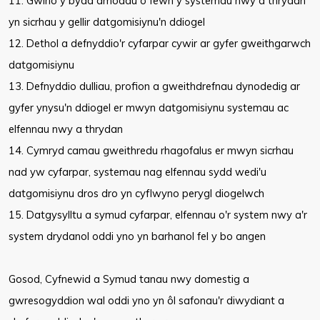
11. Gwirio y bydd amodau o fewn y systemau nwy a thrydan
yn sicrhau y gellir datgomisiynu'n ddiogel
12. Dethol a defnyddio'r cyfarpar cywir ar gyfer gweithgarwch
datgomisiynu
13. Defnyddio dulliau, profion a gweithdrefnau dynodedig ar
gyfer ynysu'n ddiogel er mwyn datgomisiynu systemau ac
elfennau nwy a thrydan
14. Cymryd camau gweithredu rhagofalus er mwyn sicrhau
nad yw cyfarpar, systemau nag elfennau sydd wedi'u
datgomisiynu dros dro yn cyflwyno perygl diogelwch
15. Datgysylltu a symud cyfarpar, elfennau o'r system nwy a'r
system drydanol oddi yno yn barhanol fel y bo angen
Gosod, Cyfnewid a Symud tanau nwy domestig a
gwresogyddion wal oddi yno yn ôl safonau'r diwydiant a