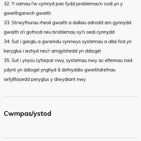
32. Y camau i'w cymryd pan fydd problemau'n codi yn y
gweithgarwch gwaith
33. Strwythurau rheoli gwaith a dulliau adrodd am gynnydd
gwaith a'i gofnodi neu broblemau sy'n oedi cynnydd
34. Sut i gasglu a gwaredu cynnwys systemau a allai fod yn
beryglus i iechyd neu'r amgylchedd yn ddiogel
35. Sut i ynysu cyfarpar nwy, systemau nwy ac elfennau nad
ydynt yn ddiogel ynghyd â defnyddio gweithdrefnau
sefyllfaoedd peryglus y diwydiant nwy
Cwmpas/ystod