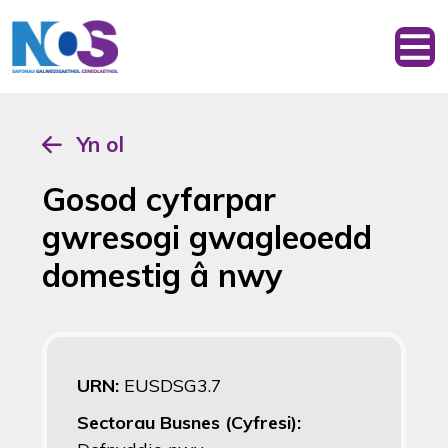
Yn ol
Gosod cyfarpar
gwresogi gwagleoedd
domestig â nwy
URN:
EUSDSG3.7
Sectorau Busnes (Cyfresi):