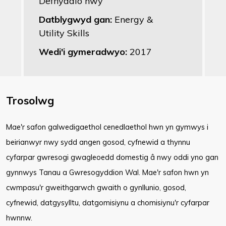
Defnyddio nwy
Datblygwyd gan:
Energy &
Utility Skills
Wedi'i gymeradwyo:
2017
Trosolwg
Mae'r safon galwedigaethol cenedlaethol hwn yn gymwys i
beirianwyr nwy sydd angen gosod, cyfnewid a thynnu
cyfarpar gwresogi gwagleoedd domestig â nwy oddi yno gan
gynnwys Tanau a Gwresogyddion Wal. Mae'r safon hwn yn
cwmpasu'r gweithgarwch gwaith o gynllunio, gosod,
cyfnewid, datgysylltu, datgomisiynu a chomisiynu'r cyfarpar
hwnnw.