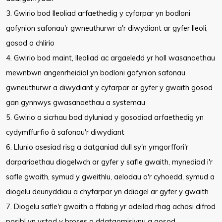
3. Gwirio bod lleoliad arfaethedig y cyfarpar yn bodloni
gofynion safonau'r gwneuthurwr a'r diwydiant ar gyfer lleoli,
gosod a chlirio
4. Gwirio bod maint, lleoliad ac argaeledd yr holl wasanaethau
mewnbwn angenrheidiol yn bodloni gofynion safonau
gwneuthurwr a diwydiant y cyfarpar ar gyfer y gwaith gosod
gan gynnwys gwasanaethau a systemau
5. Gwirio a sicrhau bod dyluniad y gosodiad arfaethedig yn
cydymffurfio â safonau'r diwydiant
6. Llunio asesiad risg a datganiad dull sy'n ymgorffori'r
darpariaethau diogelwch ar gyfer y safle gwaith, mynediad i'r
safle gwaith, symud y gweithlu, aelodau o'r cyhoedd, symud a
diogelu deunyddiau a chyfarpar yn ddiogel ar gyfer y gwaith
7. Diogelu safle'r gwaith a ffabrig yr adeilad rhag achosi difrod
posibl yn ystod y broses o ddatgomisiynu a gosod