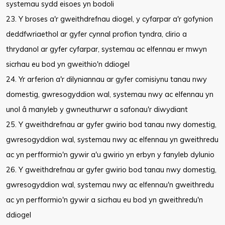
systemau sydd eisoes yn bodoli
23. Y broses a'r gweithdrefnau diogel, y cyfarpar a'r gofynion
deddfwriaethol ar gyfer cynnal profion tyndra, clirio a
thrydanol ar gyfer cyfarpar, systemau ac elfennau er mwyn
sicrhau eu bod yn gweithio'n ddiogel
24. Yr arferion a'r dilyniannau ar gyfer comisiynu tanau nwy
domestig, gwresogyddion wal, systemau nwy ac elfennau yn
unol â manyleb y gwneuthurwr a safonau'r diwydiant
25. Y gweithdrefnau ar gyfer gwirio bod tanau nwy domestig,
gwresogyddion wal, systemau nwy ac elfennau yn gweithredu
ac yn perfformio'n gywir a'u gwirio yn erbyn y fanyleb dylunio
26. Y gweithdrefnau ar gyfer gwirio bod tanau nwy domestig,
gwresogyddion wal, systemau nwy ac elfennau'n gweithredu
ac yn perfformio'n gywir a sicrhau eu bod yn gweithredu'n
ddiogel