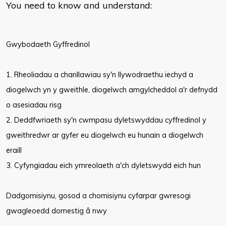
You need to know and understand:
Gwybodaeth Gyffredinol
1. Rheoliadau a chanllawiau sy'n llywodraethu iechyd a
diogelwch yn y gweithle, diogelwch amgylcheddol a'r defnydd
o asesiadau risg
2. Deddfwriaeth sy'n cwmpasu dyletswyddau cyffredinol y
gweithredwr ar gyfer eu diogelwch eu hunain a diogelwch
eraill
3. Cyfyngiadau eich ymreolaeth a'ch dyletswydd eich hun
Dadgomisiynu, gosod a chomisiynu cyfarpar gwresogi
gwagleoedd domestig â nwy