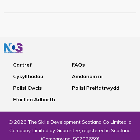
Cartref
FAQs
Cysylltiadau
Amdanom ni
Polisi Cwcis
Polisi Preifatrwydd
Ffurflen Adborth
© 2026 The Skills Development Scotland Co Limited, a
Company Limited by Guarantee, registered in Scotland
(Company no. SC202659)