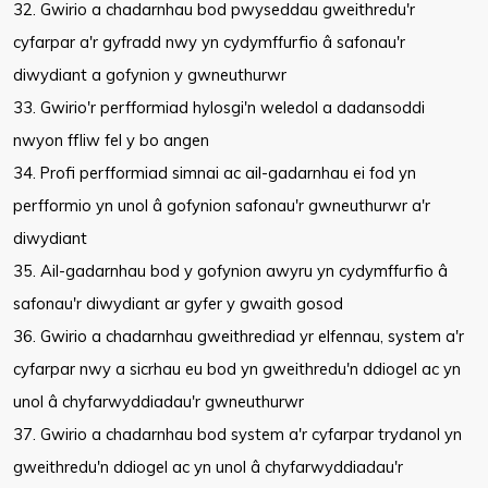
32. Gwirio a chadarnhau bod pwyseddau gweithredu'r
cyfarpar a'r gyfradd nwy yn cydymffurfio â safonau'r
diwydiant a gofynion y gwneuthurwr
33. Gwirio'r perfformiad hylosgi'n weledol a dadansoddi
nwyon ffliw fel y bo angen
34. Profi perfformiad simnai ac ail-gadarnhau ei fod yn
perfformio yn unol â gofynion safonau'r gwneuthurwr a'r
diwydiant
35. Ail-gadarnhau bod y gofynion awyru yn cydymffurfio â
safonau'r diwydiant ar gyfer y gwaith gosod
36. Gwirio a chadarnhau gweithrediad yr elfennau, system a'r
cyfarpar nwy a sicrhau eu bod yn gweithredu'n ddiogel ac yn
unol â chyfarwyddiadau'r gwneuthurwr
37. Gwirio a chadarnhau bod system a'r cyfarpar trydanol yn
gweithredu'n ddiogel ac yn unol â chyfarwyddiadau'r