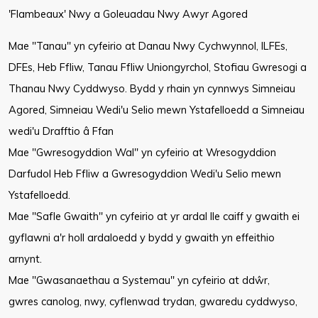
'Flambeaux' Nwy a Goleuadau Nwy Awyr Agored
Mae "Tanau" yn cyfeirio at Danau Nwy Cychwynnol, ILFEs,
DFEs, Heb Ffliw, Tanau Ffliw Uniongyrchol, Stofiau Gwresogi a
Thanau Nwy Cyddwyso. Bydd y rhain yn cynnwys Simneiau
Agored, Simneiau Wedi'u Selio mewn Ystafelloedd a Simneiau
wedi'u Drafftio â Ffan
Mae "Gwresogyddion Wal" yn cyfeirio at Wresogyddion
Darfudol Heb Ffliw a Gwresogyddion Wedi'u Selio mewn
Ystafelloedd.
Mae "Safle Gwaith" yn cyfeirio at yr ardal lle caiff y gwaith ei
gyflawni a'r holl ardaloedd y bydd y gwaith yn effeithio
arnynt.
Mae "Gwasanaethau a Systemau" yn cyfeirio at ddŵr,
gwres
canolog, nwy, cyflenwad trydan, gwaredu cyddwyso,