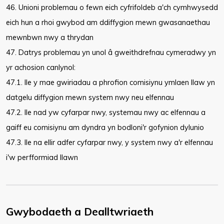
46. Unioni problemau o fewn eich cyfrifoldeb a'ch cymhwysedd
eich hun a rhoi gwybod am ddiffygion mewn gwasanaethau
mewnbwn nwy a thrydan
47. Datrys problemau yn unol â gweithdrefnau cymeradwy yn
yr achosion canlynol:
47.1. lle y mae gwiriadau a phrofion comisiynu ymlaen llaw yn
datgelu diffygion mewn system nwy neu elfennau
47.2. lle nad yw cyfarpar nwy, systemau nwy ac elfennau a
gaiff eu comisiynu am dyndra yn bodloni'r gofynion dylunio
47.3. lle na ellir adfer cyfarpar nwy, y system nwy a'r elfennau
i'w perfformiad llawn
Gwybodaeth a Dealltwriaeth