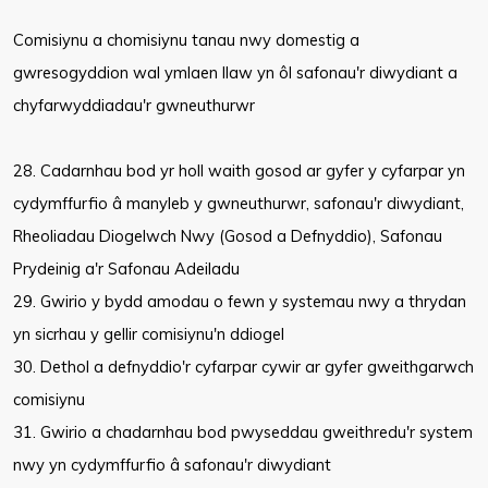
Comisiynu a chomisiynu tanau nwy domestig a
gwresogyddion wal ymlaen llaw yn ôl safonau'r diwydiant a
chyfarwyddiadau'r gwneuthurwr
28. Cadarnhau bod yr holl waith gosod ar gyfer y cyfarpar yn
cydymffurfio â manyleb y gwneuthurwr, safonau'r diwydiant,
Rheoliadau Diogelwch Nwy (Gosod a Defnyddio), Safonau
Prydeinig a'r Safonau Adeiladu
29. Gwirio y bydd amodau o fewn y systemau nwy a thrydan
yn sicrhau y gellir comisiynu'n ddiogel
30. Dethol a defnyddio'r cyfarpar cywir ar gyfer gweithgarwch
comisiynu
31. Gwirio a chadarnhau bod pwyseddau gweithredu'r system
nwy yn cydymffurfio â safonau'r diwydiant