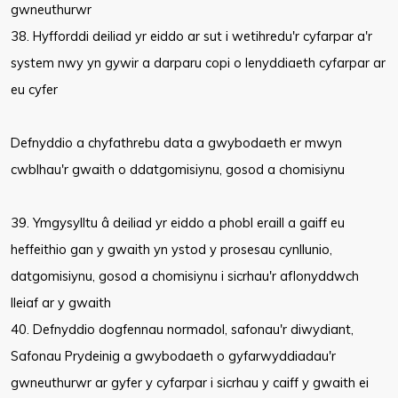
gwneuthurwr
38. Hyfforddi deiliad yr eiddo ar sut i wetihredu'r cyfarpar a'r
system nwy yn gywir a darparu copi o lenyddiaeth cyfarpar ar
eu cyfer
Defnyddio a chyfathrebu data a gwybodaeth er mwyn
cwblhau'r gwaith o ddatgomisiynu, gosod a chomisiynu
39. Ymgysylltu â deiliad yr eiddo a phobl eraill a gaiff eu
heffeithio gan y gwaith yn ystod y prosesau cynllunio,
datgomisiynu, gosod a chomisiynu i sicrhau'r aflonyddwch
lleiaf ar y gwaith
40. Defnyddio dogfennau normadol, safonau'r diwydiant,
Safonau Prydeinig a gwybodaeth o gyfarwyddiadau'r
gwneuthurwr ar gyfer y cyfarpar i sicrhau y caiff y gwaith ei