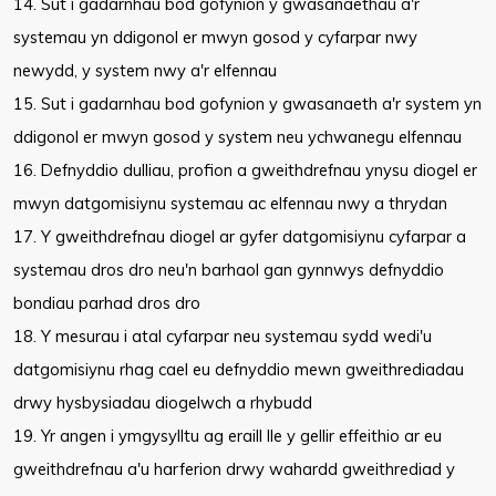
14. Sut i gadarnhau bod gofynion y gwasanaethau a'r
systemau yn ddigonol er mwyn gosod y cyfarpar nwy
newydd, y system nwy a'r elfennau
15. Sut i gadarnhau bod gofynion y gwasanaeth a'r system yn
ddigonol er mwyn gosod y system neu ychwanegu elfennau
16. Defnyddio dulliau, profion a gweithdrefnau ynysu diogel er
mwyn datgomisiynu systemau ac elfennau nwy a thrydan
17. Y gweithdrefnau diogel ar gyfer datgomisiynu cyfarpar a
systemau dros dro neu'n barhaol gan gynnwys defnyddio
bondiau parhad dros dro
18. Y mesurau i atal cyfarpar neu systemau sydd wedi'u
datgomisiynu rhag cael eu defnyddio mewn gweithrediadau
drwy hysbysiadau diogelwch a rhybudd
19. Yr angen i ymgysylltu ag eraill lle y gellir effeithio ar eu
gweithdrefnau a'u harferion drwy wahardd gweithrediad y