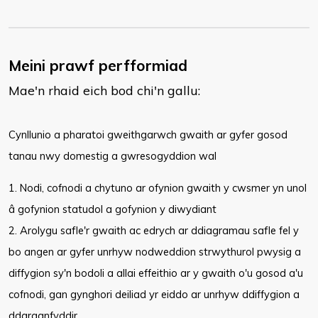
Meini prawf perfformiad
Mae'n rhaid eich bod chi'n gallu:
​Cynllunio a pharatoi gweithgarwch gwaith ar gyfer gosod
tanau nwy domestig a gwresogyddion wal
1. Nodi, cofnodi a chytuno ar ofynion gwaith y cwsmer yn unol
â gofynion statudol a gofynion y diwydiant
2. Arolygu safle'r gwaith ac edrych ar ddiagramau safle fel y
bo angen ar gyfer unrhyw nodweddion strwythurol pwysig a
diffygion sy'n bodoli a allai effeithio ar y gwaith o'u gosod a'u
cofnodi, gan gynghori deiliad yr eiddo ar unrhyw ddiffygion a
ddarganfyddir