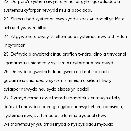
22. Darparu'r system awyru ofynnol ar gyfer gosodiadau a
systemau cyfarpar newydd neu ailosodiadau
23. Sicrhau bod systemau nwy sydd eisoes yn bodoli yn lân a
heb unrhyw weddillion
24. Atgyweirio a chysylltu elfennau o systemau nwy a thrydan
i'r cyfarpar
25. Defnyddio gweithdrefnau profion tyndra, clirio a thrydanol
i gadarnhau uniondeb y system a'r cyfarpar a osodwyd
26. Defnyddio gweithdrefnau gwirio a phrofi safonol i
gadarnhau uniondeb y system simneiau a seliau ffliw y
cyfarpar newydd neu sydd eisoes yn bodoli
27. Cymryd camau gweithdredu rhagofalus er mwyn atal y
defnydd anawdurdodedig o gyfarpar nwy heb eu comisiynu,
systemau nwy, systemau ac elfennau trydanol drwy
weithdrefnau ynysu a'r defnydd o hysbysiadau rhybudd