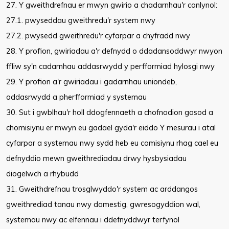
27. Y gweithdrefnau er mwyn gwirio a chadarnhau'r canlynol:
27.1. pwyseddau gweithredu'r system nwy
27.2. pwysedd gweithredu'r cyfarpar a chyfradd nwy
28. Y profion, gwiriadau a'r defnydd o ddadansoddwyr nwyon
ffliw sy'n cadarnhau addasrwydd y perfformiad hylosgi nwy
29. Y profion a'r gwiriadau i gadarnhau uniondeb,
addasrwydd a pherfformiad y systemau
30. Sut i gwblhau'r holl ddogfennaeth a chofnodion gosod a
chomisiynu er mwyn eu gadael gyda'r eiddo Y mesurau i atal
cyfarpar a systemau nwy sydd heb eu comisiynu rhag cael eu
defnyddio mewn gweithrediadau drwy hysbysiadau
diogelwch a rhybudd
31. Gweithdrefnau trosglwyddo'r system ac arddangos
gweithrediad tanau nwy domestig, gwresogyddion wal,
systemau nwy ac elfennau i ddefnyddwyr terfynol