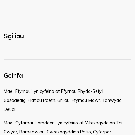
Sgiliau
Geirfa
​Mae “Ffyrnau” yn cyfeirio at Ffyrnau Rhydd-Sefyll,
Gosodedig, Platiau Poeth, Griliau, Ffyrnau Mawr, Tanwydd
Deuol.
Mae "Cyfarpar Hamdden" yn cyfeirio at Wresogyddion Tai
Gwydr, Barbeciwiau, Gwresogyddion Patio, Cyfarpar