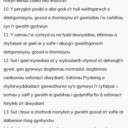
mwyn lleihau colled neu wastraff
10. Y peryglon posibl a allai godi o'r holl weithgarwch o
ddatgomisiynu, gosod a chomisiynu a'r gwiriadau i'w cwblhau
cyn i'r gwaith gychwyn
11. Y camau i'w cymryd os na fydd deunyddiau, elfennau a
chyfarpar ar gael ar y safle i alluogi’r gweithgarwch
datgomisiynu, gosod a chomisiynu
12. Sut i gael mynediad at y wybodaeth ofynnol a'i dehongli'n
gywir, gan gynnwys dogfennau normadol, dogfennau
canllawiau safonau'r diwydiant, Safonau Prydeinig a
chyfarwyddiadau'r gwneuthurwr sy'n gymwys i'r cyfarpar, i
sicrhau y caiff y gwaith ei gwblhau i gydymffurfio â safonau'r
fanyleb a'r diwydiant
13. Sut i fesur a chofnodi manylion y gwaith gosod a'r safle at
ddibenion rhag-gynhyrchu