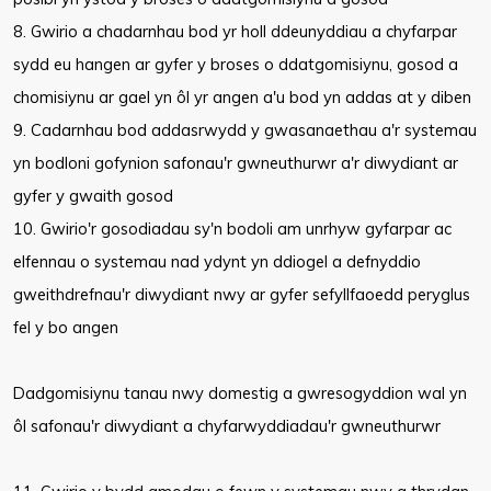
8. Gwirio a chadarnhau bod yr holl ddeunyddiau a chyfarpar
sydd eu hangen ar gyfer y broses o ddatgomisiynu, gosod a
chomisiynu ar gael yn ôl yr angen a'u bod yn addas at y diben
9. Cadarnhau bod addasrwydd y gwasanaethau a'r systemau
yn bodloni gofynion safonau'r gwneuthurwr a'r diwydiant ar
gyfer y gwaith gosod
10. Gwirio'r gosodiadau sy'n bodoli am unrhyw gyfarpar ac
elfennau o systemau nad ydynt yn ddiogel a defnyddio
gweithdrefnau'r diwydiant nwy ar gyfer sefyllfaoedd peryglus
fel y bo angen
Dadgomisiynu tanau nwy domestig a gwresogyddion wal yn
ôl safonau'r diwydiant a chyfarwyddiadau'r gwneuthurwr