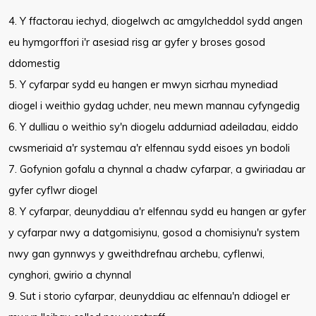
4. Y ffactorau iechyd, diogelwch ac amgylcheddol sydd angen
eu hymgorffori i'r asesiad risg ar gyfer y broses gosod
ddomestig
5. Y cyfarpar sydd eu hangen er mwyn sicrhau mynediad
diogel i weithio gydag uchder, neu mewn mannau cyfyngedig
6. Y dulliau o weithio sy'n diogelu addurniad adeiladau, eiddo
cwsmeriaid a'r systemau a'r elfennau sydd eisoes yn bodoli
7. Gofynion gofalu a chynnal a chadw cyfarpar, a gwiriadau ar
gyfer cyflwr diogel
8. Y cyfarpar, deunyddiau a'r elfennau sydd eu hangen ar gyfer
y cyfarpar nwy a datgomisiynu, gosod a chomisiynu'r system
nwy gan gynnwys y gweithdrefnau archebu, cyflenwi,
cynghori, gwirio a chynnal
9. Sut i storio cyfarpar, deunyddiau ac elfennau'n ddiogel er