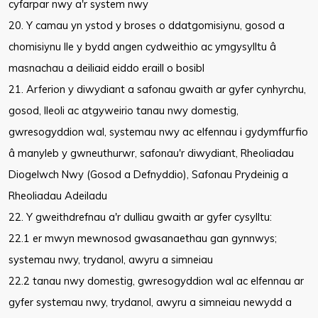
cyfarpar nwy a'r system nwy
20. Y camau yn ystod y broses o ddatgomisiynu, gosod a
chomisiynu lle y bydd angen cydweithio ac ymgysylltu â
masnachau a deiliaid eiddo eraill o bosibl
21. Arferion y diwydiant a safonau gwaith ar gyfer cynhyrchu,
gosod, lleoli ac atgyweirio tanau nwy domestig,
gwresogyddion wal, systemau nwy ac elfennau i gydymffurfio
â manyleb y gwneuthurwr, safonau'r diwydiant, Rheoliadau
Diogelwch Nwy (Gosod a Defnyddio), Safonau Prydeinig a
Rheoliadau Adeiladu
22. Y gweithdrefnau a'r dulliau gwaith ar gyfer cysylltu:
22.1 er mwyn mewnosod gwasanaethau gan gynnwys;
systemau nwy, trydanol, awyru a simneiau
22.2 tanau nwy domestig, gwresogyddion wal ac elfennau ar
gyfer systemau nwy, trydanol, awyru a simneiau newydd a