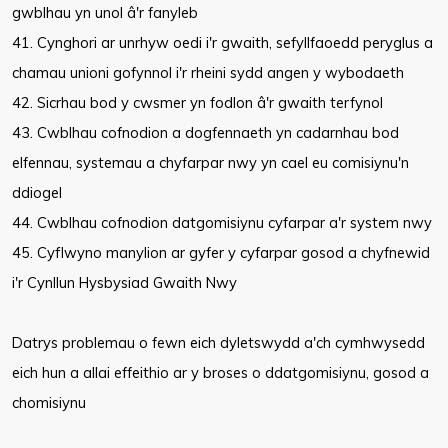
gwblhau yn unol â'r fanyleb
41. Cynghori ar unrhyw oedi i'r gwaith, sefyllfaoedd peryglus a
chamau unioni gofynnol i'r rheini sydd angen y wybodaeth
42. Sicrhau bod y cwsmer yn fodlon â'r gwaith terfynol
43. Cwblhau cofnodion a dogfennaeth yn cadarnhau bod
elfennau, systemau a chyfarpar nwy yn cael eu comisiynu'n
ddiogel
44. Cwblhau cofnodion datgomisiynu cyfarpar a'r system nwy
45. Cyflwyno manylion ar gyfer y cyfarpar gosod a chyfnewid
i'r Cynllun Hysbysiad Gwaith Nwy
Datrys problemau o fewn eich dyletswydd a'ch cymhwysedd
eich hun a allai effeithio ar y broses o ddatgomisiynu, gosod a
chomisiynu