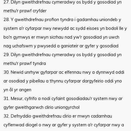
27. Dilyn gweithdrefnau cymeradwy os bydd y gosodiad yn
methu'r prawf cryfder
28. Y gweithdrefnau profion tyndra i gadarnhau uniondeb y
system a'r cyfarpar nwy newydd ac sydd eisoes yn bodoli lle y
bo'n gymwys er mwyn sicrhau nad yw'r gosodiad yn uwch
nag uchafswm y pwysedd a ganiateir ar gyfer y gosodiad
29. Dilyn gweithdrefnau cymeradwy os bydd y gosodiad yn
methu'r prawf tyndra
30. Newid unrhyw gyfarpar ac elfennau nwy a dynnwyd oddi
ar osodiad y pibellau a thynnu cyfarpar dargyfeirio oddi yno
yn ôl yr angen
31. Mesur, cyfrifo a nodi cyfaint gosodiadau'r system nwy ar
gyfer gweithgarwch clirio uniongyrchol
32. Defnyddio gweithdrefnau clirio er mwyn cadarnhau
cyflenwad diogel o nwy ar gyfer y system a'r cyfarpar nwy a