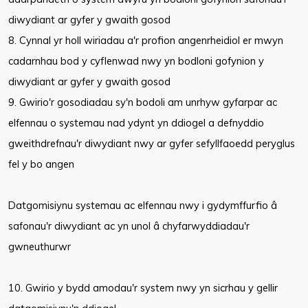
diwydiant ar gyfer y gwaith gosod
8. Cynnal yr holl wiriadau a'r profion angenrheidiol er mwyn
cadarnhau bod y cyflenwad nwy yn bodloni gofynion y
diwydiant ar gyfer y gwaith gosod
9. Gwirio'r gosodiadau sy'n bodoli am unrhyw gyfarpar ac
elfennau o systemau nad ydynt yn ddiogel a defnyddio
gweithdrefnau'r diwydiant nwy ar gyfer sefyllfaoedd peryglus
fel y bo angen
Datgomisiynu systemau ac elfennau nwy i gydymffurfio â
safonau'r diwydiant ac yn unol â chyfarwyddiadau'r
gwneuthurwr
10. Gwirio y bydd amodau'r system nwy yn sicrhau y gellir