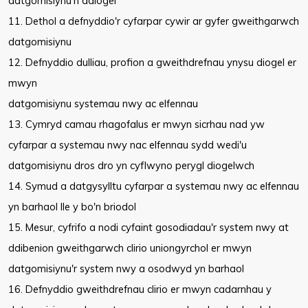
datgomisiynu'n ddiogel
11. Dethol a defnyddio'r cyfarpar cywir ar gyfer gweithgarwch
datgomisiynu
12. Defnyddio dulliau, profion a gweithdrefnau ynysu diogel er
mwyn
datgomisiynu systemau nwy ac elfennau
13. Cymryd camau rhagofalus er mwyn sicrhau nad yw
cyfarpar a systemau nwy nac elfennau sydd wedi'u
datgomisiynu dros dro yn cyflwyno perygl diogelwch
14. Symud a datgysylltu cyfarpar a systemau nwy ac elfennau
yn barhaol lle y bo'n briodol
15. Mesur, cyfrifo a nodi cyfaint gosodiadau'r system nwy at
ddibenion gweithgarwch clirio uniongyrchol er mwyn
datgomisiynu'r system nwy a osodwyd yn barhaol
16. Defnyddio gweithdrefnau clirio er mwyn cadarnhau y