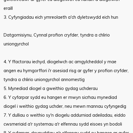
eraill
3. Cyfyngiadau eich ymreolaeth a'ch dyletswydd eich hun
Datgomisiynu, Cynnal profion cryfder, tyndra a chlirio
uniongyrchol
4. Y ffactorau iechyd, diogelwch ac amgylcheddol y mae
angen eu hymgorffori i'r asesiad risg ar gyfer y profion cryfder,
tyndra a chlirio uniongyrchol annomestig
5. Mynediad diogel a gweithio gydag uchderau
6. Y cyfarpar sydd eu hangen er mwyn sicrhau mynediad
diogel i weithio gydag uchder, neu mewn mannau cyfyngedig
7. Y dulliau o weithio sy'n diogelu addurniad adeiladau, eiddo
cwsmeriaid a'r systemau a'r elfennau sydd eisoes yn bodoli
8. Y cyfarpar, deunyddiau a'r elfennau sydd eu hangen ar gyfer