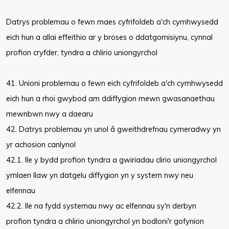
Datrys problemau o fewn maes cyfrifoldeb a'ch cymhwysedd
eich hun a allai effeithio ar y broses o ddatgomisiynu, cynnal
profion cryfder, tyndra a chlirio uniongyrchol
41. Unioni problemau o fewn eich cyfrifoldeb a'ch cymhwysedd
eich hun a rhoi gwybod am ddiffygion mewn gwasanaethau
mewnbwn nwy a daearu
42. Datrys problemau yn unol â gweithdrefnau cymeradwy yn
yr achosion canlynol
42.1. lle y bydd profion tyndra a gwiriadau clirio uniongyrchol
ymlaen llaw yn datgelu diffygion yn y system nwy neu
elfennau
42.2. lle na fydd systemau nwy ac elfennau sy'n derbyn
profion tyndra a chlirio uniongyrchol yn bodloni'r gofynion