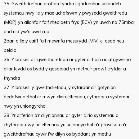
35. Gweithdrefnau profion tyndra i gadarnhau uniondeb
systemau nwy lle y mae uchafswm y pwysedd gweithredu
(MOP) yn allanfa'r falf rheolaeth frys (ECV) yn uwch na 75mbar
ond nid yw'n uwch na
2bar, a lle y caiff falf mewnfa mesurydd (MIV) ei osod neu
beidio
36. Y broses a'r gweithdrefnau ar gyfer olrhain ac atgyweirio
allanfeydd os bydd y gosodiad yn methu'r prawf cryfder a
thyndra
37. Y broses, y gweithdrefnau, y cyfarpar a'r gofynion
deddfwriaethol er mwyn clirio elfennau, cyfarpar a systemau
nwy yn uniongyrchol
38. Yr arferion a'r dilyniannau ar gyfer clirio systemau a
chyfarpar nwy ac elfennau yn uniongyrchol a'r prosesau a'r
gweithdrefnau cywir i'w dilyn os byddant yn methu