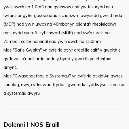
yw'n uwch na 1.0m3 gan gynnwys unrhyw fesurydd neu
lwfans ar gyfer gosodiadau, uchafswm pwysedd gweithredu
(MOP) nad yw'n uwch na 40mbar yn allanfa'r rheoleiddiwr
mesurydd cynraff, cyflenwad (MOP) nad yw'n uwch na
75mbar, calibr nominal nad yw'n uwch na 150mm.
Mae "Safle Gwaith" yn cyfeirio at yr ardal lle caiff y gwaith ei
gyflawni a'r holl ardaloedd y bydd y gwaith yn effeithio
arnynt.
Mae "Gwasanaethau a Systemau" yn cyfeirio at ddŵr, gwres
canolog, nwy, cyflenwad trydan, gwaredu cyddwyso, simneiau
a systemau awyru
Dolenni I NOS Eraill