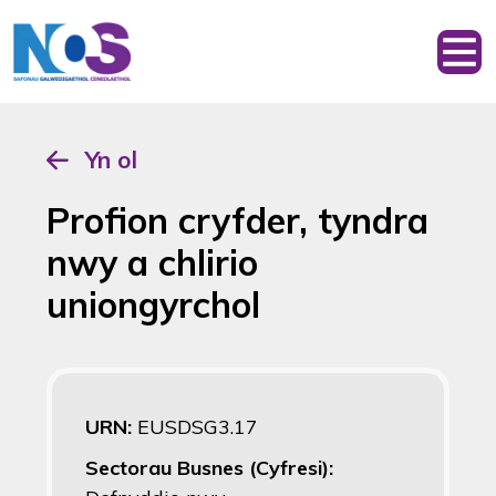
Yn ol
Profion cryfder, tyndra
nwy a chlirio
uniongyrchol
URN:
EUSDSG3.17
Sectorau Busnes (Cyfresi):