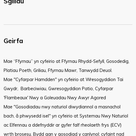
Sgiliau
Geirfa
Mae “Ffyrnau” yn cyfeirio at Ffyrnau Rhydd-Sefyll, Gosodedig,
Platiau Poeth, Griliau, Ffyrnau Mawr, Tanwydd Deuol.
Mae "Cyfarpar Hamdden" yn cyfeirio at Wresogyddion Tai
Gwydr, Barbeciwiau, Gwresogyddion Patio, Cyfarpar
'Flambeaux' Nwy a Goleuadau Nwy Awyr Agored
Mae "Gosodiadau nwy naturiol diwydiannol a masnachol
bach, â phwysedd isel" yn cyfeirio at Systemau Nwy Naturiol
ac Elfennau a ddefnyddir ar gyfer falf rheolaeth frys (ECV)
wrth brosesu. Bydd gan y gosodiad y canlynol; cyfaint nad