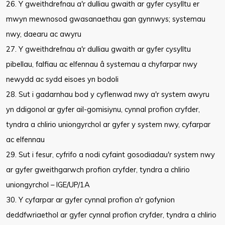
26. Y gweithdrefnau a'r dulliau gwaith ar gyfer cysylltu er
mwyn mewnosod gwasanaethau gan gynnwys; systemau
nwy, daearu ac awyru
27. Y gweithdrefnau a'r dulliau gwaith ar gyfer cysylltu
pibellau, falfiau ac elfennau â systemau a chyfarpar nwy
newydd ac sydd eisoes yn bodoli
28. Sut i gadarnhau bod y cyflenwad nwy a'r system awyru
yn ddigonol ar gyfer ail-gomisiynu, cynnal profion cryfder,
tyndra a chlirio uniongyrchol ar gyfer y system nwy, cyfarpar
ac elfennau
29. Sut i fesur, cyfrifo a nodi cyfaint gosodiadau'r system nwy
ar gyfer gweithgarwch profion cryfder, tyndra a chlirio
uniongyrchol – IGE/UP/1A
30. Y cyfarpar ar gyfer cynnal profion a'r gofynion
deddfwriaethol ar gyfer cynnal profion cryfder, tyndra a chlirio