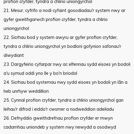
profion cryfder, tyndra a chlirio uniongyrchol
21. Mesur, cyfrifo a nodi cyfaint gosodiadau'r system nwy ar
gyfer gweithgarwch profion cryfder, tyndra a chlirio
uniongyrchol
22. Sicrhau bod y system awyru ar gyfer profion cryfder,
tyndra a chlirio uniongyrchol yn bodloni gofynion safonau'r
diwydiant
23. Dargyfeirio cyfarpar nwy ac elfennau sydd eisoes yn bodoli
a'u symud oddi yno lle y bo'n briodol
24. Sicrhau bod systemau nwy sydd eisoes yn bodoli yn lân a
heb unrhyw weddillion
25. Cynnal profion cryfder, tyndra a chlirio uniongyrchol gan
leihau'r difrod i eiddo'r cwsmer a nodweddion adeiladu
26. Defnyddio gweithdrefnau profion cryfder er mwyn
cadarnhau uniondeb y system nwy newydd a osodwyd