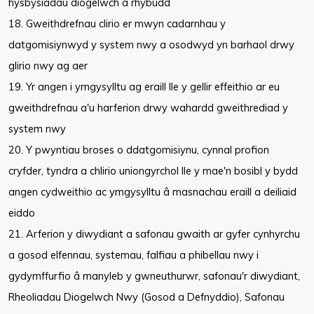
hysbysiadau diogelwch a rhybudd
18. Gweithdrefnau clirio er mwyn cadarnhau y
datgomisiynwyd y system nwy a osodwyd yn barhaol drwy
glirio nwy ag aer
19. Yr angen i ymgysylltu ag eraill lle y gellir effeithio ar eu
gweithdrefnau a'u harferion drwy wahardd gweithrediad y
system nwy
20. Y pwyntiau broses o ddatgomisiynu, cynnal profion
cryfder, tyndra a chlirio uniongyrchol lle y mae'n bosibl y bydd
angen cydweithio ac ymgysylltu â masnachau eraill a deiliaid
eiddo
21. Arferion y diwydiant a safonau gwaith ar gyfer cynhyrchu
a gosod elfennau, systemau, falfiau a phibellau nwy i
gydymffurfio â manyleb y gwneuthurwr, safonau'r diwydiant,
Rheoliadau Diogelwch Nwy (Gosod a Defnyddio), Safonau