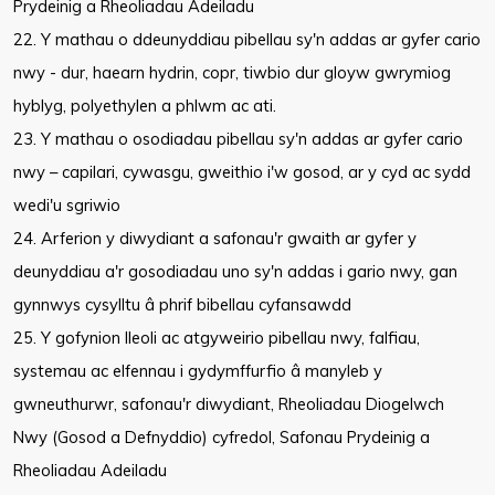
Prydeinig a Rheoliadau Adeiladu
22. Y mathau o ddeunyddiau pibellau sy'n addas ar gyfer cario
nwy - dur, haearn hydrin, copr, tiwbio dur gloyw gwrymiog
hyblyg, polyethylen a phlwm ac ati.
23. Y mathau o osodiadau pibellau sy'n addas ar gyfer cario
nwy – capilari, cywasgu, gweithio i'w gosod, ar y cyd ac sydd
wedi'u sgriwio
24. Arferion y diwydiant a safonau'r gwaith ar gyfer y
deunyddiau a'r gosodiadau uno sy'n addas i gario nwy, gan
gynnwys cysylltu â phrif bibellau cyfansawdd
25. Y gofynion lleoli ac atgyweirio pibellau nwy, falfiau,
systemau ac elfennau i gydymffurfio â manyleb y
gwneuthurwr, safonau'r diwydiant, Rheoliadau Diogelwch
Nwy (Gosod a Defnyddio) cyfredol, Safonau Prydeinig a
Rheoliadau Adeiladu