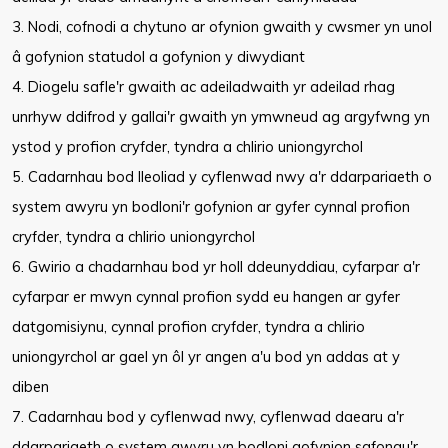
3. Nodi, cofnodi a chytuno ar ofynion gwaith y cwsmer yn unol
â gofynion statudol a gofynion y diwydiant
4. Diogelu safle'r gwaith ac adeiladwaith yr adeilad rhag
unrhyw ddifrod y gallai'r gwaith yn ymwneud ag argyfwng yn
ystod y profion cryfder, tyndra a chlirio uniongyrchol
5. Cadarnhau bod lleoliad y cyflenwad nwy a'r ddarpariaeth o
system awyru yn bodloni'r gofynion ar gyfer cynnal profion
cryfder, tyndra a chlirio uniongyrchol
6. Gwirio a chadarnhau bod yr holl ddeunyddiau, cyfarpar a'r
cyfarpar er mwyn cynnal profion sydd eu hangen ar gyfer
datgomisiynu, cynnal profion cryfder, tyndra a chlirio
uniongyrchol ar gael yn ôl yr angen a'u bod yn addas at y
diben
7. Cadarnhau bod y cyflenwad nwy, cyflenwad daearu a'r
ddarpariaeth o system awyru yn bodloni gofynion safonau'r