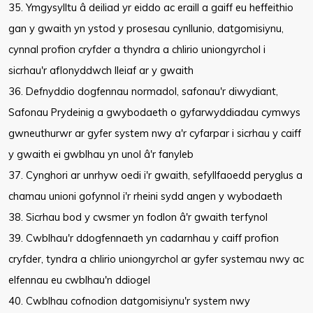
35. Ymgysylltu â deiliad yr eiddo ac eraill a gaiff eu heffeithio
gan y gwaith yn ystod y prosesau cynllunio, datgomisiynu,
cynnal profion cryfder a thyndra a chlirio uniongyrchol i
sicrhau'r aflonyddwch lleiaf ar y gwaith
36. Defnyddio dogfennau normadol, safonau'r diwydiant,
Safonau Prydeinig a gwybodaeth o gyfarwyddiadau cymwys
gwneuthurwr ar gyfer system nwy a'r cyfarpar i sicrhau y caiff
y gwaith ei gwblhau yn unol â'r fanyleb
37. Cynghori ar unrhyw oedi i'r gwaith, sefyllfaoedd peryglus a
chamau unioni gofynnol i'r rheini sydd angen y wybodaeth
38. Sicrhau bod y cwsmer yn fodlon â'r gwaith terfynol
39. Cwblhau'r ddogfennaeth yn cadarnhau y caiff profion
cryfder, tyndra a chlirio uniongyrchol ar gyfer systemau nwy ac
elfennau eu cwblhau'n ddiogel
40. Cwblhau cofnodion datgomisiynu'r system nwy