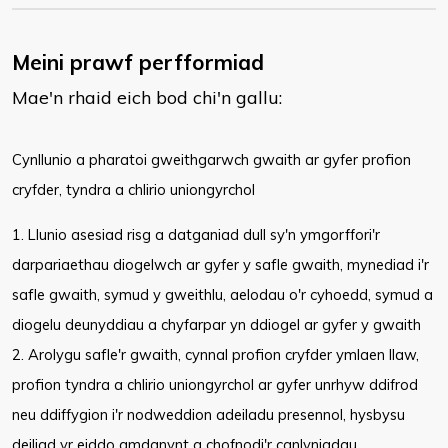
Meini prawf perfformiad
Mae'n rhaid eich bod chi'n gallu:
​Cynllunio a pharatoi gweithgarwch gwaith ar gyfer profion
cryfder, tyndra a chlirio uniongyrchol
1. Llunio asesiad risg a datganiad dull sy'n ymgorffori'r
darpariaethau diogelwch ar gyfer y safle gwaith, mynediad i'r
safle gwaith, symud y gweithlu, aelodau o'r cyhoedd, symud a
diogelu deunyddiau a chyfarpar yn ddiogel ar gyfer y gwaith
2. Arolygu safle'r gwaith, cynnal profion cryfder ymlaen llaw,
profion tyndra a chlirio uniongyrchol ar gyfer unrhyw ddifrod
neu ddiffygion i'r nodweddion adeiladu presennol, hysbysu
deiliad yr eiddo amdanynt a chofnodi'r canlyniadau