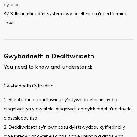
dylunio
42.3. lle na ellir adfer system nwy ac elfennau i'r perfformiad
llawn
Gwybodaeth a Dealltwriaeth
You need to know and understand:
​Gwybodaeth Gyffredinol
1. Rheoliadau a chanllawiau sy'n llywodraethu iechyd a
diogelwch yn y gweithle, diogelwch amgylcheddol a'r defnydd
o asesiadau risg
2. Deddfwriaeth sy'n cwmpasu dyletswyddau cyffredinol y
gweithredwr ar gyfer eu diogelwch eu hunain a diogelwch