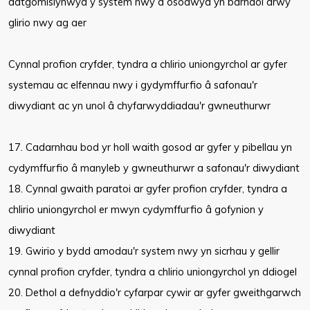
datgomisiynwyd y system nwy a osodwyd yn barhaol drwy
glirio nwy ag aer
Cynnal profion cryfder, tyndra a chlirio uniongyrchol ar gyfer
systemau ac elfennau nwy i gydymffurfio â safonau'r
diwydiant ac yn unol â chyfarwyddiadau'r gwneuthurwr
17. Cadarnhau bod yr holl waith gosod ar gyfer y pibellau yn
cydymffurfio â manyleb y gwneuthurwr a safonau'r diwydiant
18. Cynnal gwaith paratoi ar gyfer profion cryfder, tyndra a
chlirio uniongyrchol er mwyn cydymffurfio â gofynion y
diwydiant
19. Gwirio y bydd amodau'r system nwy yn sicrhau y gellir
cynnal profion cryfder, tyndra a chlirio uniongyrchol yn ddiogel
20. Dethol a defnyddio'r cyfarpar cywir ar gyfer gweithgarwch