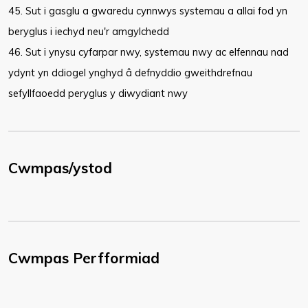
45. Sut i gasglu a gwaredu cynnwys systemau a allai fod yn
beryglus i iechyd neu'r amgylchedd
46. Sut i ynysu cyfarpar nwy, systemau nwy ac elfennau nad
ydynt yn ddiogel ynghyd â defnyddio gweithdrefnau
sefyllfaoedd peryglus y diwydiant nwy
Cwmpas/ystod
Cwmpas Perfformiad