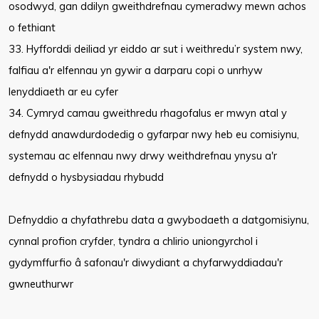
osodwyd, gan ddilyn gweithdrefnau cymeradwy mewn achos
o fethiant
33. Hyfforddi deiliad yr eiddo ar sut i weithredu’r system nwy,
falfiau a'r elfennau yn gywir a darparu copi o unrhyw
lenyddiaeth ar eu cyfer
34. Cymryd camau gweithredu rhagofalus er mwyn atal y
defnydd anawdurdodedig o gyfarpar nwy heb eu comisiynu,
systemau ac elfennau nwy drwy weithdrefnau ynysu a'r
defnydd o hysbysiadau rhybudd
Defnyddio a chyfathrebu data a gwybodaeth a datgomisiynu,
cynnal profion cryfder, tyndra a chlirio uniongyrchol i
gydymffurfio â safonau'r diwydiant a chyfarwyddiadau'r
gwneuthurwr