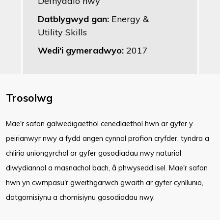
Defnyddio nwy
Datblygwyd gan:
Energy &
Utility Skills
Wedi'i gymeradwyo:
2017
Trosolwg
Mae'r safon galwedigaethol cenedlaethol hwn ar gyfer y
peirianwyr nwy a fydd angen cynnal profion cryfder, tyndra a
chlirio uniongyrchol ar gyfer gosodiadau nwy naturiol
diwydiannol a masnachol bach, â phwysedd isel. Mae'r safon
hwn yn cwmpasu'r gweithgarwch gwaith ar gyfer cynllunio,
datgomisiynu a chomisiynu gosodiadau nwy.