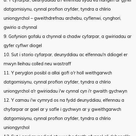
datgomisiynu, cynnal profion cryfder, tyndra a chlirio
uniongyrchol – gweithdrefnau archebu, cyflenwi, cynghori,
gwirio a chynnal
9. Gofynion gofalu a chynnal a chadw cyfarpar, a gwiriadau ar
gyfer cyflwr diogel
10. Sut i storio cyfarpar, deunyddiau ac elfennau'n ddiogel er
mwyn lleihau colled neu wastraff
11. Y peryglon posibl a allai gofi o'r holl weithgarwch
datgomisiynu, cynnal profion cryfder, tyndra a chlirio
uniongyrchol a'r gwiriadau i'w cynnal cyn i'r gwaith gychwyn
12. Y camau i'w cymryd os na fydd deunyddiau, elfennau a
chyfarpar ar gael ar y safle i gychwyn ar y gweithgarwch
datgomisiynu, cynnal profion cryfder, tyndra a chlirio
uniongyrchol