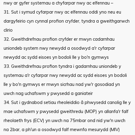
nwy ar gyfer systemau a chyfarpar nwy ac elfennau –
31. Sut i symud cyfarpar nwy ac elfennau oddi yno neu eu
dargyfeirio cyn cynnal profion cryfder, tyndra a gweithgarwch
clirio
32. Gweithdrefnau profion cryfder er mwyn cadarnhau
uniondeb system nwy newydd a osodwyd a'r cyfarpar
newydd ac sydd eisoes yn bodoli lle y bo'n gymwys
33. Gweithdrefnau profion tyndra i gadarnhau uniondeb y
systemau a'r cyfarpar nwy newydd ac sydd eisoes yn bodoli
lle y bo'n gymwys er mwyn sicrhau nad yw'r gosodiad yn
uwch nag uchafswm y pwysedd a ganiateir
34. Sut i gydnabod setiau rheoleiddio â phwysedd canolig lle y
mae uchafswm y pwysedd gweithredu (MOP) yn allanfa'r falf
rheolaeth frys (ECV) yn uwch na 75mbar ond nid yw'n uwch
na 2bar, a ph'un a osodwyd falf mewnfa mesurydd (MIV)