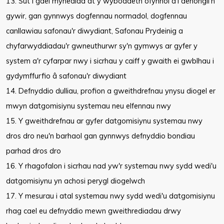
13. Sut i gael mynediad at y wybodaeth ofynnol a'i dehongli'n
gywir, gan gynnwys dogfennau normadol, dogfennau
canllawiau safonau'r diwydiant, Safonau Prydeinig a
chyfarwyddiadau'r gwneuthurwr sy'n gymwys ar gyfer y
system a'r cyfarpar nwy i sicrhau y caiff y gwaith ei gwblhau i
gydymffurfio â safonau'r diwydiant
14. Defnyddio dulliau, profion a gweithdrefnau ynysu diogel er
mwyn datgomisiynu systemau neu elfennau nwy
15. Y gweithdrefnau ar gyfer datgomisiynu systemau nwy
dros dro neu'n barhaol gan gynnwys defnyddio bondiau
parhad dros dro
16. Y rhagofalon i sicrhau nad yw'r systemau nwy sydd wedi'u
datgomisiynu yn achosi perygl diogelwch
17. Y mesurau i atal systemau nwy sydd wedi'u datgomisiynu
rhag cael eu defnyddio mewn gweithrediadau drwy