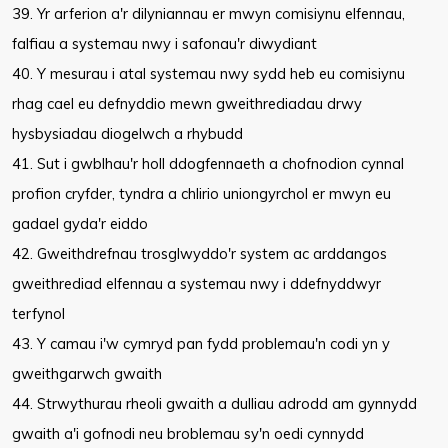
39. Yr arferion a'r dilyniannau er mwyn comisiynu elfennau,
falfiau a systemau nwy i safonau'r diwydiant
40. Y mesurau i atal systemau nwy sydd heb eu comisiynu
rhag cael eu defnyddio mewn gweithrediadau drwy
hysbysiadau diogelwch a rhybudd
41. Sut i gwblhau'r holl ddogfennaeth a chofnodion cynnal
profion cryfder, tyndra a chlirio uniongyrchol er mwyn eu
gadael gyda'r eiddo
42. Gweithdrefnau trosglwyddo'r system ac arddangos
gweithrediad elfennau a systemau nwy i ddefnyddwyr
terfynol
43. Y camau i'w cymryd pan fydd problemau'n codi yn y
gweithgarwch gwaith
44. Strwythurau rheoli gwaith a dulliau adrodd am gynnydd
gwaith a'i gofnodi neu broblemau sy'n oedi cynnydd