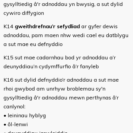
gysylltiedig â'r adnoddau yn bwysig, a sut dylid
cywiro diffygion
K14
gweithdrefnau’r sefydliad
ar gyfer dewis
adnoddau, pam maen nhw wedi cael eu datblygu
a sut mae eu defnyddio
K15 sut mae cadarnhau bod yr adnoddau a’r
deunyddiau’n cydymffurfio â’r fanyleb
K16 sut dylid defnyddio’r adnoddau a sut mae
rhoi gwybod am unrhyw broblemau sy'n
gysylltiedig â'r adnoddau mewn perthynas â’r
canlynol:
• leininau hyblyg
• ôl-lenwi