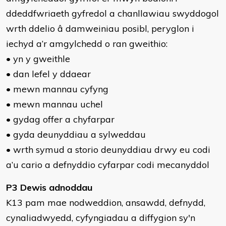
ddeddfwriaeth gyfredol a chanllawiau swyddogol
wrth ddelio â damweiniau posibl, peryglon i
iechyd a’r amgylchedd o ran gweithio:
• yn y gweithle
• dan lefel y ddaear
• mewn mannau cyfyng
• mewn mannau uchel
• gydag offer a chyfarpar
• gyda deunyddiau a sylweddau
• wrth symud a storio deunyddiau drwy eu codi
a’u cario a defnyddio cyfarpar codi mecanyddol
P3 Dewis adnoddau
K13 pam mae nodweddion, ansawdd, defnydd,
cynaliadwyedd, cyfyngiadau a diffygion sy'n