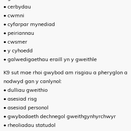
• cerbydau
• cwmni
• cyfarpar mynediad
• peiriannau
• cwsmer
• y cyhoedd
• galwedigaethau eraill yn y gweithle
K9 sut mae rhoi gwybod am risgiau a pheryglon a
nodwyd gan y canlynol:
• dulliau gweithio
• asesiad risg
• asesiad personol
• gwybodaeth dechnegol gweithgynhyrchwyr
• rheoliadau statudol