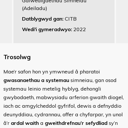
Galwedigaethau Simneiau
(Adeiladu)
Datblygwyd gan:
CITB
Wedi'i gymeradwyo:
2022
Trosolwg
Mae’r safon hon yn ymwneud â pharatoi
gwasanaethau a systemau
simneiau, gan osod
systemau leinio metelig hyblyg, dehongli
gwybodaeth, mabwysiadu arferion gwaith diogel,
iach ac amgylcheddol gyfrifol, dewis a defnyddio
deunyddiau, cydrannau, offer a chyfarpar, yn unol
â’r
ardal waith
a
gweithdrefnau’r sefydliad
sy’n