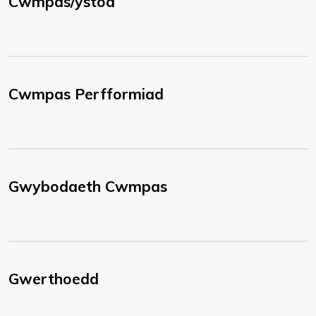
Cwmpas/ystod
Cwmpas Perfformiad
Gwybodaeth Cwmpas
Gwerthoedd