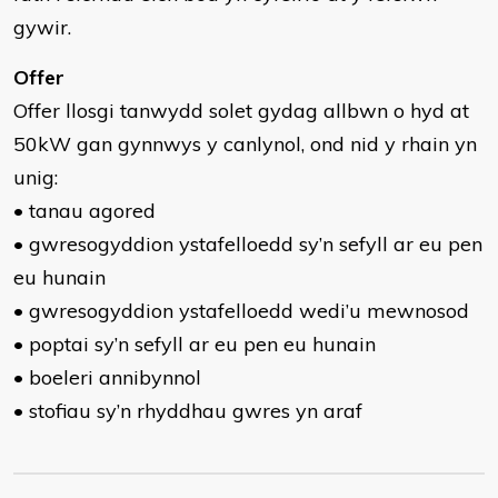
gywir.
Offer
Offer llosgi tanwydd solet gydag allbwn o hyd at
50kW gan gynnwys y canlynol, ond nid y rhain yn
unig:
• tanau agored
• gwresogyddion ystafelloedd sy’n sefyll ar eu pen
eu hunain
• gwresogyddion ystafelloedd wedi’u mewnosod
• poptai sy’n sefyll ar eu pen eu hunain
• boeleri annibynnol
• stofiau sy’n rhyddhau gwres yn araf