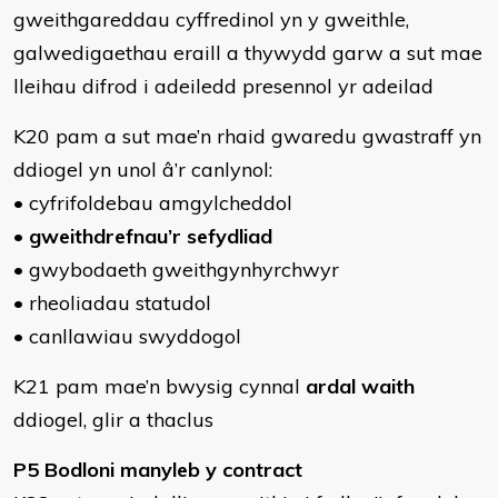
gweithgareddau cyffredinol yn y gweithle,
galwedigaethau eraill a thywydd garw a sut mae
lleihau difrod i adeiledd presennol yr adeilad
K20 pam a sut mae’n rhaid gwaredu gwastraff yn
ddiogel yn unol â’r canlynol:
• cyfrifoldebau amgylcheddol
•
gweithdrefnau’r sefydliad
• gwybodaeth gweithgynhyrchwyr
• rheoliadau statudol
• canllawiau swyddogol
K21 pam mae’n bwysig cynnal
ardal waith
ddiogel, glir a thaclus
P5 Bodloni manyleb y contract