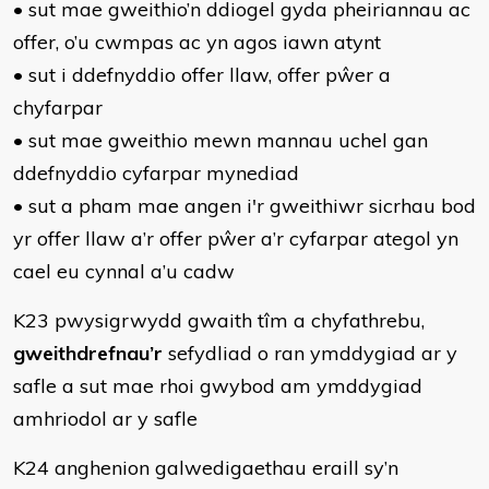
• sut mae gweithio’n ddiogel gyda pheiriannau ac
offer, o’u cwmpas ac yn agos iawn atynt
• sut i ddefnyddio offer llaw, offer pŵer a
chyfarpar
• sut mae gweithio mewn mannau uchel gan
ddefnyddio cyfarpar mynediad
• sut a pham mae angen i'r gweithiwr sicrhau bod
yr offer llaw a’r offer pŵer a’r cyfarpar ategol yn
cael eu cynnal a’u cadw
K23 pwysigrwydd gwaith tîm a chyfathrebu,
gweithdrefnau’r
sefydliad o ran ymddygiad ar y
safle a sut mae rhoi gwybod am ymddygiad
amhriodol ar y safle
K24 anghenion galwedigaethau eraill sy’n