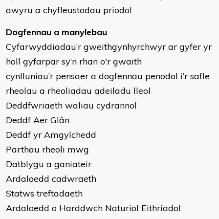
awyru a chyfleustodau priodol
Dogfennau a manylebau
Cyfarwyddiadau’r gweithgynhyrchwyr ar gyfer yr
holl gyfarpar sy’n rhan o'r gwaith
cynlluniau’r pensaer a dogfennau penodol i’r safle
rheolau a rheoliadau adeiladu lleol
Deddfwriaeth waliau cydrannol
Deddf Aer Glân
Deddf yr Amgylchedd
Parthau rheoli mwg
Datblygu a ganiateir
Ardaloedd cadwraeth
Statws treftadaeth
Ardaloedd o Harddwch Naturiol Eithriadol