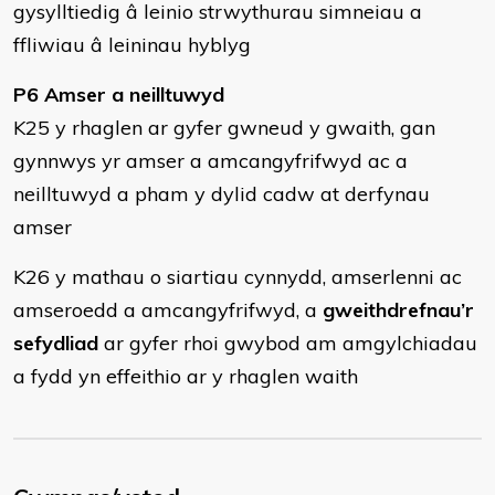
gysylltiedig â leinio strwythurau simneiau a
ffliwiau â leininau hyblyg
P6 Amser a neilltuwyd
K25 y rhaglen ar gyfer gwneud y gwaith, gan
gynnwys yr amser a amcangyfrifwyd ac a
neilltuwyd a pham y dylid cadw at derfynau
amser
K26 y mathau o siartiau cynnydd, amserlenni ac
amseroedd a amcangyfrifwyd, a
gweithdrefnau’r
sefydliad
ar gyfer rhoi gwybod am amgylchiadau
a fydd yn effeithio ar y rhaglen waith