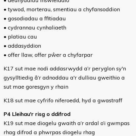
• deunyddiau inswleiddio
• tywod, morterau, smentiau a chyfansoddion
• gosodiadau a ffitiadau
• cydrannau cynhaliaeth
• platiau cau
• addasyddion
• offer llaw, offer pŵer a chyfarpar
K17 sut mae nodi addasrwydd a’r peryglon sy'n
gysylltiedig â’r adnoddau a'r dulliau gweithio a
sut mae goresgyn y rhain
K18 sut mae cyfrifo niferoedd, hyd a gwastraff
P4 Lleihau'r risg o ddifrod
K19 sut mae diogelu gwaith a’r ardal o’i gwmpas
rhag difrod a phwrpas diogelu rhag