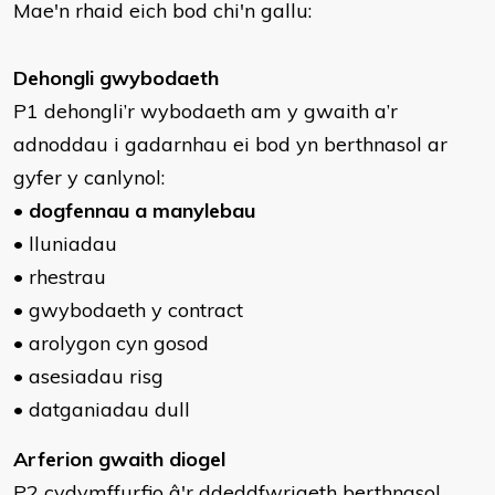
Mae'n rhaid eich bod chi'n gallu:
Dehongli gwybodaeth
P1 dehongli’r wybodaeth am y gwaith a’r
adnoddau i gadarnhau ei bod yn berthnasol ar
gyfer y canlynol:
•
dogfennau a manylebau
• lluniadau
• rhestrau
• gwybodaeth y contract
• arolygon cyn gosod
• asesiadau risg
• datganiadau dull
Arferion gwaith diogel
P2 cydymffurfio â'r ddeddfwriaeth berthnasol,