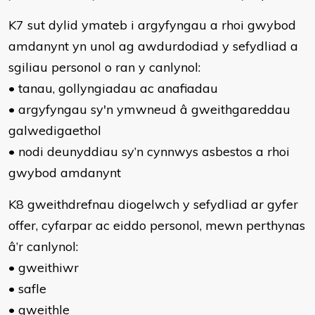
K7 sut dylid ymateb i argyfyngau a rhoi gwybod
amdanynt yn unol ag awdurdodiad y sefydliad a
sgiliau personol o ran y canlynol:
• tanau, gollyngiadau ac anafiadau
• argyfyngau sy'n ymwneud â gweithgareddau
galwedigaethol
• nodi deunyddiau sy’n cynnwys asbestos a rhoi
gwybod amdanynt
K8 gweithdrefnau diogelwch y sefydliad ar gyfer
offer, cyfarpar ac eiddo personol, mewn perthynas
â’r canlynol:
• gweithiwr
• safle
• gweithle