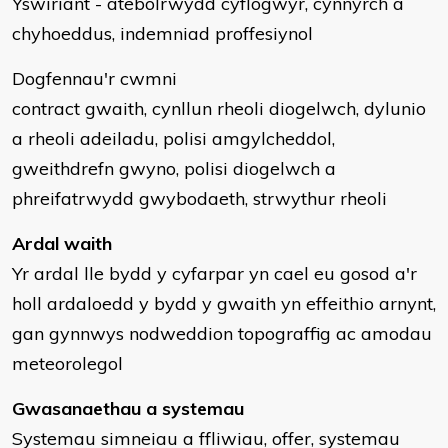
Yswiriant - atebolrwydd cyflogwyr, cynnyrch a
chyhoeddus, indemniad proffesiynol
Dogfennau'r cwmni
contract gwaith, cynllun rheoli diogelwch, dylunio
a rheoli adeiladu, polisi amgylcheddol,
gweithdrefn gwyno, polisi diogelwch a
phreifatrwydd gwybodaeth, strwythur rheoli
Ardal waith
Yr ardal lle bydd y cyfarpar yn cael eu gosod a'r
holl ardaloedd y bydd y gwaith yn effeithio arnynt,
gan gynnwys nodweddion topograffig ac amodau
meteorolegol
Gwasanaethau a systemau
Systemau simneiau a ffliwiau, offer, systemau