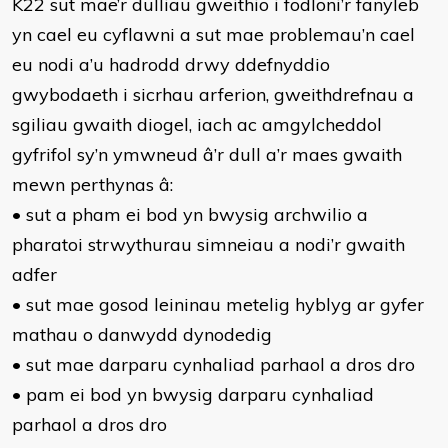
K22 sut mae’r dulliau gweithio i fodloni’r fanyleb
yn cael eu cyflawni a sut mae problemau’n cael
eu nodi a’u hadrodd drwy ddefnyddio
gwybodaeth i sicrhau arferion, gweithdrefnau a
sgiliau gwaith diogel, iach ac amgylcheddol
gyfrifol sy’n ymwneud â’r dull a’r maes gwaith
mewn perthynas â:
• sut a pham ei bod yn bwysig archwilio a
pharatoi strwythurau simneiau a nodi’r gwaith
adfer
• sut mae gosod leininau metelig hyblyg ar gyfer
mathau o danwydd dynodedig
• sut mae darparu cynhaliad parhaol a dros dro
• pam ei bod yn bwysig darparu cynhaliad
parhaol a dros dro