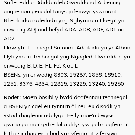
Safleoedd o Ddiddordeb Gwyddonol Arbennig
anghenion penodol tanysgrifenwyr yswiriant
Rheoliadau adeiladu yng Nghymru a Lloegr, yn
enwedig ADJ ond hefyd ADA, ADB, ADF, ADL ac
AD7
Llawlyfr Technegol Safonau Adeiladu yn yr Alban
Llyfrynnau Technegol yng Ngogledd Iwerddon, yn
enwedig B, D, E, F1, F2, K ac L
BSENs, yn enwedig 8303, 15287, 1856, 16510,
1251, 3376, 4834, 12815, 13229, 13240, 15250
Noder:
Mae’n bosibl y bydd dogfennau technegol
a BSEN yn cael eu tynnu’n ôl neu eu disodli yn
ystod rhaglenni adolygu. Felly mae’n bwysig
gwirio pa mor gyfredol a dilys yw pob dogfen o'r
fath i sicrhau eich bod yn cyfeirio at y fersiwn