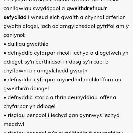
canllawiau swyddogol a
gweithdrefnau’r
sefydliad
i wneud eich gwaith a chynnal arferion
gwaith diogel, iach ac amgylcheddol gyfrifol am y
canlynol:
• dulliau gweithio
• defnyddio cyfarpar rheoli iechyd a diogelwch yn
ddiogel, sy’n berthnasol i’r dasg sy’n cael ei
chyflawni a’r amgylchedd gwaith
• defnyddio cyfarpar mynediad a phlatfformau
gweithio’n ddiogel
• defnyddio, storio a thrin deunyddiau, offer a
chyfarpar yn ddiogel
• risgiau penodol i iechyd gan gynnwys iechyd
meddwl
• risgiau penodol sy’n gysylltiedig â deunyddiau