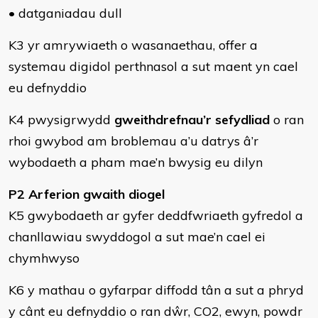
• datganiadau dull
K3 yr amrywiaeth o wasanaethau, offer a
systemau digidol perthnasol a sut maent yn cael
eu defnyddio
K4 pwysigrwydd
gweithdrefnau’r sefydliad
o ran
rhoi gwybod am broblemau a’u datrys â’r
wybodaeth a pham mae’n bwysig eu dilyn
P2 Arferion gwaith diogel
K5 gwybodaeth ar gyfer deddfwriaeth gyfredol a
chanllawiau swyddogol a sut mae’n cael ei
chymhwyso
K6 y mathau o gyfarpar diffodd tân a sut a phryd
y cânt eu defnyddio o ran dŵr, CO2, ewyn, powdr