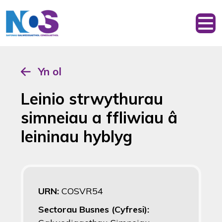
Yn ol
Leinio strwythurau
simneiau a ffliwiau â
leininau hyblyg
URN:
COSVR54
Sectorau Busnes (Cyfresi):