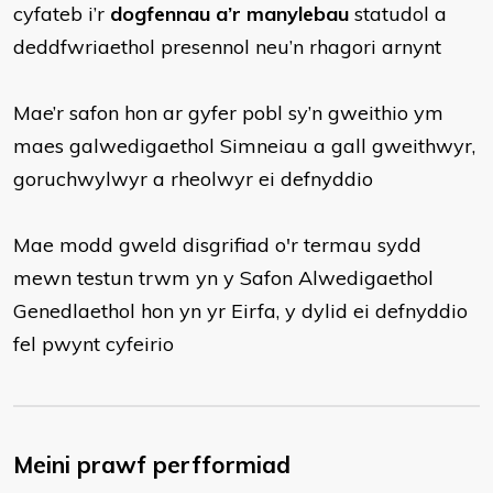
cyfateb i’r
dogfennau a’r manylebau
statudol a
deddfwriaethol presennol neu’n rhagori arnynt
Mae’r safon hon ar gyfer pobl sy’n gweithio ym
maes galwedigaethol Simneiau a gall gweithwyr,
goruchwylwyr a rheolwyr ei defnyddio
Mae modd gweld disgrifiad o'r termau sydd
mewn testun trwm yn y Safon Alwedigaethol
Genedlaethol hon yn yr Eirfa, y dylid ei defnyddio
fel pwynt cyfeirio
Meini prawf perfformiad