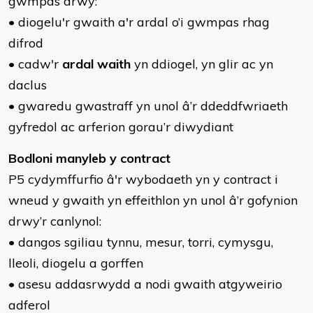
gwmpas drwy:
• diogelu'r gwaith a'r ardal o’i gwmpas rhag
difrod
• cadw'r
ardal waith
yn ddiogel, yn glir ac yn
daclus
• gwaredu gwastraff yn unol â’r ddeddfwriaeth
gyfredol ac arferion gorau’r diwydiant
Bodloni manyleb y contract
P5 cydymffurfio â'r wybodaeth yn y contract i
wneud y gwaith yn effeithlon yn unol â’r gofynion
drwy’r canlynol:
• dangos sgiliau tynnu, mesur, torri, cymysgu,
lleoli, diogelu a gorffen
• asesu addasrwydd a nodi gwaith atgyweirio
adferol