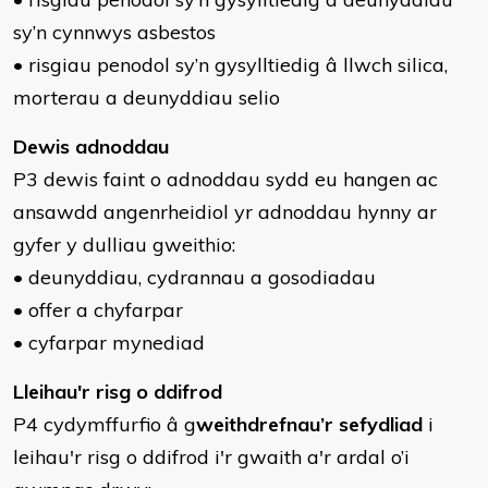
sy’n cynnwys asbestos
• risgiau penodol sy’n gysylltiedig â llwch silica,
morterau a deunyddiau selio
Dewis adnoddau
P3 dewis faint o adnoddau sydd eu hangen ac
ansawdd angenrheidiol yr adnoddau hynny ar
gyfer y dulliau gweithio:
• deunyddiau, cydrannau a gosodiadau
• offer a chyfarpar
• cyfarpar mynediad
Lleihau'r risg o ddifrod
P4 cydymffurfio â g
weithdrefnau’r sefydliad
i
leihau'r risg o ddifrod i'r gwaith a'r ardal o’i