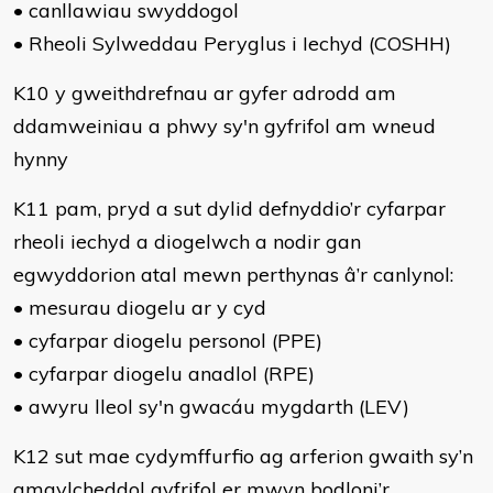
• canllawiau swyddogol
• Rheoli Sylweddau Peryglus i Iechyd (COSHH)
K10 y gweithdrefnau ar gyfer adrodd am
ddamweiniau a phwy sy'n gyfrifol am wneud
hynny
K11 pam, pryd a sut dylid defnyddio’r cyfarpar
rheoli iechyd a diogelwch a nodir gan
egwyddorion atal mewn perthynas â’r canlynol:
• mesurau diogelu ar y cyd
• cyfarpar diogelu personol (PPE)
• cyfarpar diogelu anadlol (RPE)
• awyru lleol sy'n gwacáu mygdarth (LEV)
K12 sut mae cydymffurfio ag arferion gwaith sy’n
amgylcheddol gyfrifol er mwyn bodloni’r