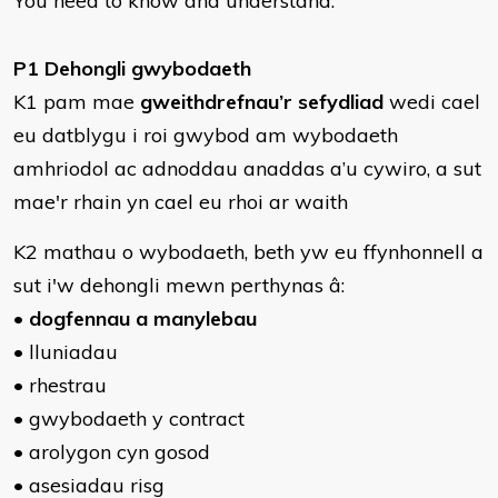
You need to know and understand:
P1 Dehongli gwybodaeth
K1 pam mae
gweithdrefnau’r sefydliad
wedi cael
eu datblygu i roi gwybod am wybodaeth
amhriodol ac adnoddau anaddas a’u cywiro, a sut
mae'r rhain yn cael eu rhoi ar waith
K2 mathau o wybodaeth, beth yw eu ffynhonnell a
sut i'w dehongli mewn perthynas â:
•
dogfennau a manylebau
• lluniadau
• rhestrau
• gwybodaeth y contract
• arolygon cyn gosod
• asesiadau risg