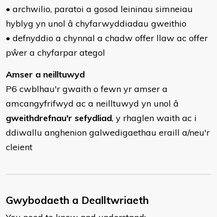
• archwilio, paratoi a gosod leininau simneiau
hyblyg yn unol â chyfarwyddiadau gweithio
• defnyddio a chynnal a chadw offer llaw ac offer
pŵer a chyfarpar ategol
Amser a neilltuwyd
P6 cwblhau'r gwaith o fewn yr amser a
amcangyfrifwyd ac a neilltuwyd yn unol â
gweithdrefnau'r sefydliad
, y rhaglen waith ac i
ddiwallu anghenion galwedigaethau eraill a/neu'r
cleient
Gwybodaeth a Dealltwriaeth