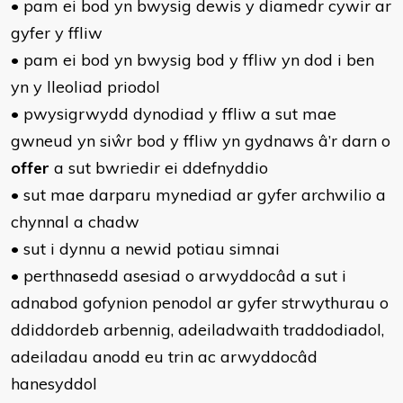
• pam ei bod yn bwysig dewis y diamedr cywir ar
gyfer y ffliw
• pam ei bod yn bwysig bod y ffliw yn dod i ben
yn y lleoliad priodol
• pwysigrwydd dynodiad y ffliw a sut mae
gwneud yn siŵr bod y ffliw yn gydnaws â’r darn o
offer
a sut bwriedir ei ddefnyddio
• sut mae darparu mynediad ar gyfer archwilio a
chynnal a chadw
• sut i dynnu a newid potiau simnai
• perthnasedd asesiad o arwyddocâd a sut i
adnabod gofynion penodol ar gyfer strwythurau o
ddiddordeb arbennig, adeiladwaith traddodiadol,
adeiladau anodd eu trin ac arwyddocâd
hanesyddol