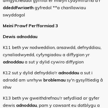
amgylcheddol gyfrifol er mwyn cydymffurfio â'r
ddeddfwriaeth
gyfredol **a chanllawiau
swyddogol
Meini Prawf Perfformiad 3
Dewis adnoddau
K11 beth yw nodweddion, ansawdd, defnyddiau,
cynaliadwyedd, cyfyngiadau a diffygion yr
adnoddau
a sut y dylid cywiro diffygion
K12 sut y dylid defnyddio'r
adnoddau
a sut i
adrodd am unrhyw
broblemau
sy'n gysylltiedig â
nhw
K13 beth yw gweithdrefnau'r sefydliad ar gyfer
dewis
adnoddau
, pam y cawsant eu datblygu a