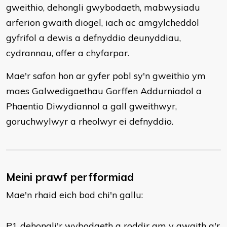
gweithio, dehongli gwybodaeth, mabwysiadu
arferion gwaith diogel, iach ac amgylcheddol
gyfrifol a dewis a defnyddio deunyddiau,
cydrannau, offer a chyfarpar.
Mae'r safon hon ar gyfer pobl sy'n gweithio ym
maes Galwedigaethau Gorffen Addurniadol a
Phaentio Diwydiannol a gall gweithwyr,
goruchwylwyr a rheolwyr ei defnyddio.
Meini prawf perfformiad
Mae'n rhaid eich bod chi'n gallu:
P1 dehongli'r wybodaeth a roddir am y gwaith a'r