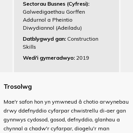
Sectorau Busnes (Cyfresi):
Galwedigaethau Gorffen
Addurnol a Pheintio
Diwydiannol (Adeiladu)
Datblygwyd gan:
Construction
Skills
Wedi'i gymeradwyo:
2019
Trosolwg
Mae'r safon hon yn ymwneud â chotio arwynebau
drwy ddefnyddio cyfarpar chwistrellu di-aer gan
gynnwys cydosod, gosod, defnyddio, glanhau a
chynnal a chadw'r cyfarpar, diogelu'r man