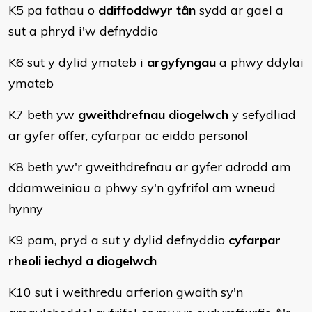
K5 pa fathau o
ddiffoddwyr tân
sydd ar gael a
sut a phryd i'w defnyddio
K6 sut y dylid ymateb i
argyfyngau
a phwy ddylai
ymateb
K7 beth yw
gweithdrefnau diogelwch
y sefydliad
ar gyfer offer, cyfarpar ac eiddo personol
K8 beth yw'r gweithdrefnau ar gyfer adrodd am
ddamweiniau a phwy sy'n gyfrifol am wneud
hynny
K9 pam, pryd a sut y dylid defnyddio
cyfarpar
rheoli iechyd a diogelwch
K10 sut i weithredu arferion gwaith sy'n