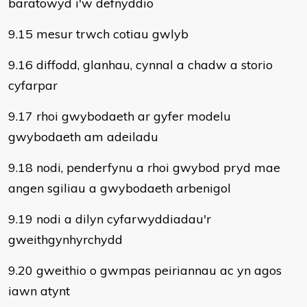
baratowyd i'w defnyddio
9.15 mesur trwch cotiau gwlyb
9.16 diffodd, glanhau, cynnal a chadw a storio
cyfarpar
9.17 rhoi gwybodaeth ar gyfer modelu
gwybodaeth am adeiladu
9.18 nodi, penderfynu a rhoi gwybod pryd mae
angen sgiliau a gwybodaeth arbenigol
9.19 nodi a dilyn cyfarwyddiadau'r
gweithgynhyrchydd
9.20 gweithio o gwmpas peiriannau ac yn agos
iawn atynt