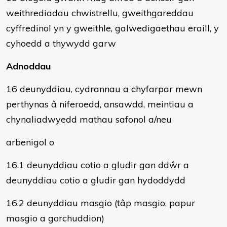
weithrediadau chwistrellu, gweithgareddau
cyffredinol yn y gweithle, galwedigaethau eraill, y
cyhoedd a thywydd garw
Adnoddau
16 deunyddiau, cydrannau a chyfarpar mewn
perthynas â niferoedd, ansawdd, meintiau a
chynaliadwyedd mathau safonol a/neu
arbenigol o
16.1 deunyddiau cotio a gludir gan ddŵr a
deunyddiau cotio a gludir gan hydoddydd
16.2 deunyddiau masgio (tâp masgio, papur
masgio a gorchuddion)