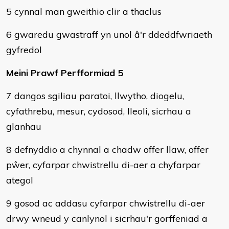
5 cynnal man gweithio clir a thaclus
6 gwaredu gwastraff yn unol â'r ddeddfwriaeth
gyfredol
Meini Prawf Perfformiad 5
7 dangos sgiliau paratoi, llwytho, diogelu,
cyfathrebu, mesur, cydosod, lleoli, sicrhau a
glanhau
8 defnyddio a chynnal a chadw offer llaw, offer
pŵer, cyfarpar chwistrellu di-aer a chyfarpar
ategol
9 gosod ac addasu cyfarpar chwistrellu di-aer
drwy wneud y canlynol i sicrhau'r gorffeniad a