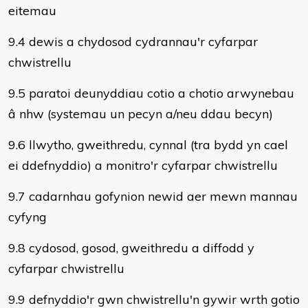
eitemau
9.4 dewis a chydosod cydrannau'r cyfarpar
chwistrellu
9.5 paratoi deunyddiau cotio a chotio arwynebau
â nhw (systemau un pecyn a/neu ddau becyn)
9.6 llwytho, gweithredu, cynnal (tra bydd yn cael
ei ddefnyddio) a monitro'r cyfarpar chwistrellu
9.7 cadarnhau gofynion newid aer mewn mannau
cyfyng
9.8 cydosod, gosod, gweithredu a diffodd y
cyfarpar chwistrellu
9.9 defnyddio'r gwn chwistrellu'n gywir wrth gotio