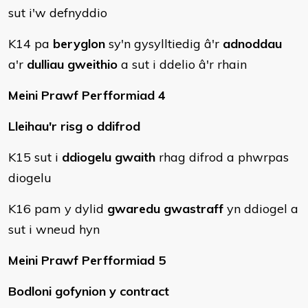
sut i'w defnyddio
K14 pa
beryglon
sy'n gysylltiedig â'r
adnoddau
a'r
dulliau gweithio
a sut i ddelio â'r rhain
Meini Prawf Perfformiad 4
Lleihau'r risg o ddifrod
K15 sut i
ddiogelu gwaith
rhag difrod a phwrpas
diogelu
K16 pam y dylid
gwaredu gwastraff
yn ddiogel a
sut i wneud hyn
Meini Prawf Perfformiad 5
Bodloni gofynion y contract