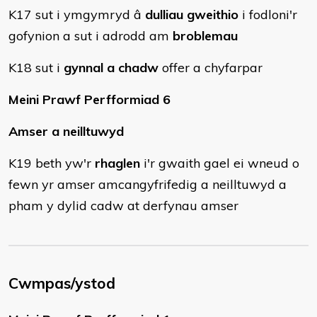
K17 sut i ymgymryd â
dulliau gweithio
i fodloni'r
gofynion a sut i adrodd am
broblemau
K18 sut i
gynnal a chadw
offer a chyfarpar
Meini Prawf Perfformiad 6
Amser a neilltuwyd
K19 beth yw'r
rhaglen
i'r gwaith gael ei wneud o
fewn yr amser amcangyfrifedig a neilltuwyd a
pham y dylid cadw at derfynau amser
Cwmpas/ystod