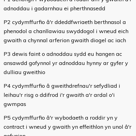
adnoddau i gadarnhau ei pherthnasedd
P2 cydymffurfio â'r ddeddfwriaeth berthnasol a
phenodol a chanllawiau swyddogol i wneud eich
gwaith a chynnal arferion gwaith diogel ac iach
P3 dewis faint o adnoddau sydd eu hangen ac
ansawdd gofynnol yr adnoddau hynny ar gyfer y
dulliau gweithio
P4 cydymffurfio â gweithdrefnau'r sefydliad i
leihau'r risg o ddifrod i'r gwaith a'r ardal o'i
gwmpas
P5 cydymffurfio â'r wybodaeth a roddir yn y
contract i wneud y gwaith yn effeithlon yn unol â'r
gofynion