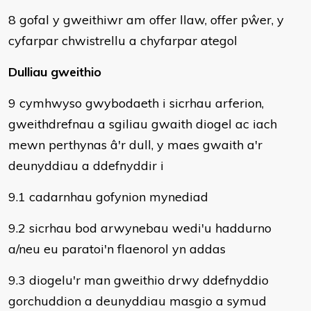
8 gofal y gweithiwr am offer llaw, offer pŵer, y
cyfarpar chwistrellu a chyfarpar ategol
Dulliau gweithio
9 cymhwyso gwybodaeth i sicrhau arferion,
gweithdrefnau a sgiliau gwaith diogel ac iach
mewn perthynas â'r dull, y maes gwaith a'r
deunyddiau a ddefnyddir i
9.1 cadarnhau gofynion mynediad
9.2 sicrhau bod arwynebau wedi'u haddurno
a/neu eu paratoi'n flaenorol yn addas
9.3 diogelu'r man gweithio drwy ddefnyddio
gorchuddion a deunyddiau masgio a symud