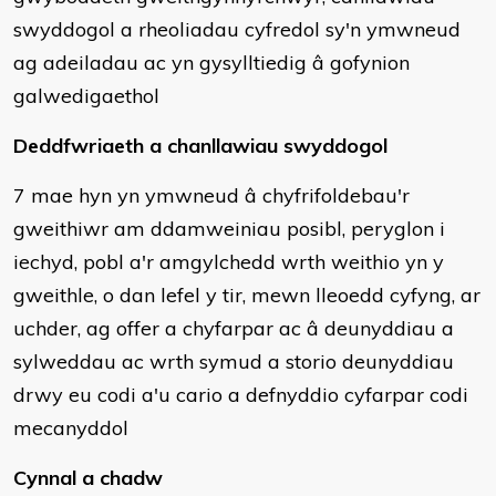
swyddogol a rheoliadau cyfredol sy'n ymwneud
ag adeiladau ac yn gysylltiedig â gofynion
galwedigaethol
Deddfwriaeth a chanllawiau swyddogol
7 mae hyn yn ymwneud â chyfrifoldebau'r
gweithiwr am ddamweiniau posibl, peryglon i
iechyd, pobl a'r amgylchedd wrth weithio yn y
gweithle, o dan lefel y tir, mewn lleoedd cyfyng, ar
uchder, ag offer a chyfarpar ac â deunyddiau a
sylweddau ac wrth symud a storio deunyddiau
drwy eu codi a'u cario a defnyddio cyfarpar codi
mecanyddol
Cynnal a chadw