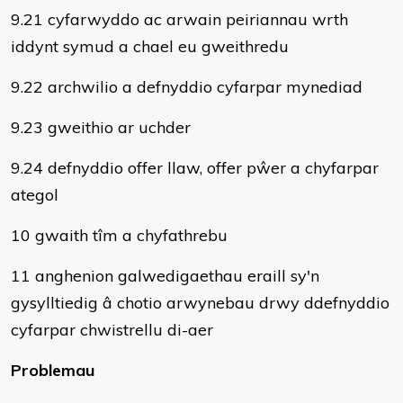
9.21 cyfarwyddo ac arwain peiriannau wrth
iddynt symud a chael eu gweithredu
9.22 archwilio a defnyddio cyfarpar mynediad
9.23 gweithio ar uchder
9.24 defnyddio offer llaw, offer pŵer a chyfarpar
ategol
10 gwaith tîm a chyfathrebu
11 anghenion galwedigaethau eraill sy'n
gysylltiedig â chotio arwynebau drwy ddefnyddio
cyfarpar chwistrellu di-aer
Problemau