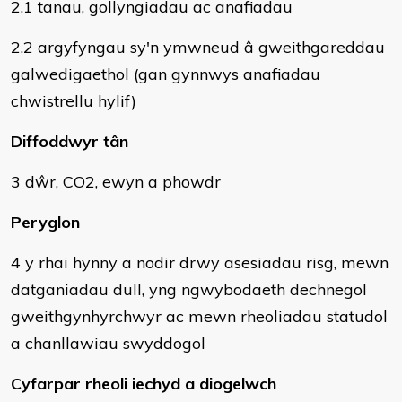
2.1 tanau, gollyngiadau ac anafiadau
2.2 argyfyngau sy'n ymwneud â gweithgareddau
galwedigaethol (gan gynnwys anafiadau
chwistrellu hylif)
Diffoddwyr tân
3 dŵr, CO2, ewyn a phowdr
Peryglon
4 y rhai hynny a nodir drwy asesiadau risg, mewn
datganiadau dull, yng ngwybodaeth dechnegol
gweithgynhyrchwyr ac mewn rheoliadau statudol
a chanllawiau swyddogol
Cyfarpar rheoli iechyd a diogelwch