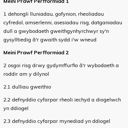
Meini Prawf Perfformiad 1
1 dehongli lluniadau, gofynion, rheoliadau
cyfredol, amserlenni, asesiadau risg, datganiadau
dull a gwybodaeth gweithgynhyrchwyr sy'n
gysylltiedig â'r gwaith sydd i'w wneud
Meini Prawf Perfformiad 2
2 osgoi risg drwy gydymffurfio â'r wybodaeth a
roddir am y dilynol
2.1 dulliau gweithio
2.2 defnyddio cyfarpar rheoli iechyd a diogelwch
yn ddiogel
2.3 defnyddio cyfarpar mynediad yn ddiogel