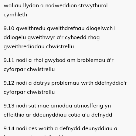
waliau llydan a nodweddion strwythurol
cymhleth
9.10 gweithredu gweithdrefnau diogelwch i
ddiogelu gweithwyr a'r cyhoedd rhag
gweithrediadau chwistrellu
9.11 nodi a rhoi gwybod am broblemau â'r
cyfarpar chwistrellu
9.12 nodi a datrys problemau wrth ddefnyddio'r
cyfarpar chwistrellu
9.13 nodi sut mae amodau atmosfferig yn
effeithio ar ddeunyddiau cotio a'u defnydd
9.14 nodi oes waith a defnydd deunyddiau a