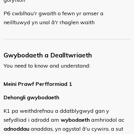
P6 cwblhau'r gwaith o fewn yr amser a
neilltuwyd yn unol â'r rhaglen waith
Gwybodaeth a Dealltwriaeth
You need to know and understand:
Meini Prawf Perfformiad 1
Dehongli gwybodaeth
K1 pa weithdrefnau a ddatblygwyd gan y
sefydliad i adrodd am
wybodaeth
amhriodol ac
adnoddau
anaddas, yn ogystal â'u cywiro, a sut