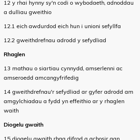
12 y rhai hynny sy'n codi o wybodaeth, adnoddau
a dulliau gweithio
12.1 eich awdurdod eich hun i unioni sefyllfa
12.2 gweithdrefnau adrodd y sefydliad
Rhaglen
13 mathau o siartiau cynnydd, amserlenni ac
amseroedd amcangyfrifedig
14 gweithdrefnau'r sefydliad ar gyfer adrodd am
amgylchiadau a fydd yn effeithio ar y rhaglen
waith
Diogelu gwaith
15 diogelu gwaith rhag difrod a achosir gan