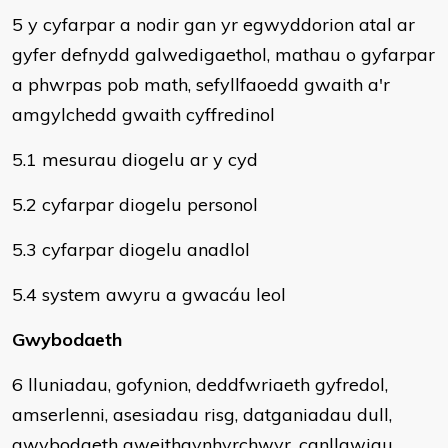
5 y cyfarpar a nodir gan yr egwyddorion atal ar
gyfer defnydd galwedigaethol, mathau o gyfarpar
a phwrpas pob math, sefyllfaoedd gwaith a'r
amgylchedd gwaith cyffredinol
5.1 mesurau diogelu ar y cyd
5.2 cyfarpar diogelu personol
5.3 cyfarpar diogelu anadlol
5.4 system awyru a gwacáu leol
Gwybodaeth
6 lluniadau, gofynion, deddfwriaeth gyfredol,
amserlenni, asesiadau risg, datganiadau dull,
gwybodaeth gweithgynhyrchwyr, canllawiau