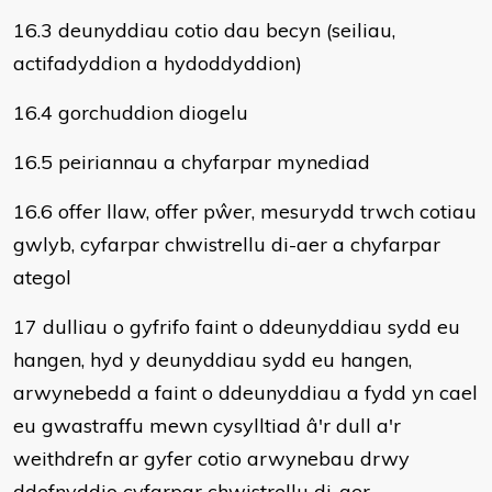
16.3 deunyddiau cotio dau becyn (seiliau,
actifadyddion a hydoddyddion)
16.4 gorchuddion diogelu
16.5 peiriannau a chyfarpar mynediad
16.6 offer llaw, offer pŵer, mesurydd trwch cotiau
gwlyb, cyfarpar chwistrellu di-aer a chyfarpar
ategol
17 dulliau o gyfrifo faint o ddeunyddiau sydd eu
hangen, hyd y deunyddiau sydd eu hangen,
arwynebedd a faint o ddeunyddiau a fydd yn cael
eu gwastraffu mewn cysylltiad â'r dull a'r
weithdrefn ar gyfer cotio arwynebau drwy
ddefnyddio cyfarpar chwistrellu di-aer