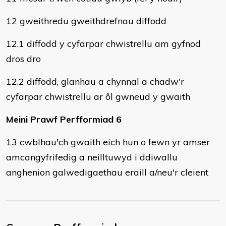
12 gweithredu gweithdrefnau diffodd
12.1 diffodd y cyfarpar chwistrellu am gyfnod
dros dro
12.2 diffodd, glanhau a chynnal a chadw'r
cyfarpar chwistrellu ar ôl gwneud y gwaith
Meini Prawf Perfformiad 6
13 cwblhau'ch gwaith eich hun o fewn yr amser
amcangyfrifedig a neilltuwyd i ddiwallu
anghenion galwedigaethau eraill a/neu'r cleient