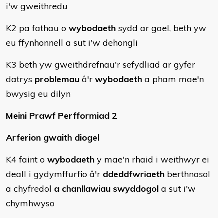
i'w gweithredu
K2 pa fathau o
wybodaeth
sydd ar gael, beth yw
eu ffynhonnell a sut i'w dehongli
K3 beth yw gweithdrefnau'r sefydliad ar gyfer
datrys
problemau
â'r
wybodaeth
a pham mae'n
bwysig eu dilyn
Meini Prawf Perfformiad 2
Arferion gwaith diogel
K4 faint o
wybodaeth
y mae'n rhaid i weithwyr ei
deall i gydymffurfio â'r
ddeddfwriaeth
berthnasol
a chyfredol
a chanllawiau swyddogol
a sut i'w
chymhwyso