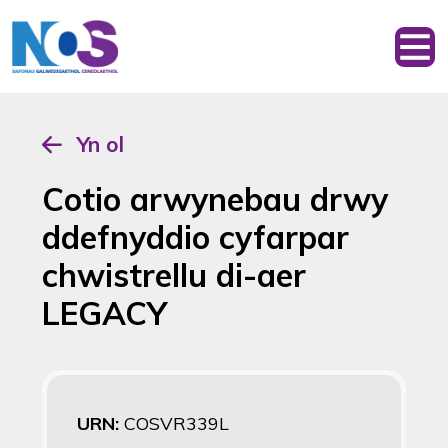
Yn ol
Cotio arwynebau drwy
ddefnyddio cyfarpar
chwistrellu di-aer
LEGACY
URN:
COSVR339L