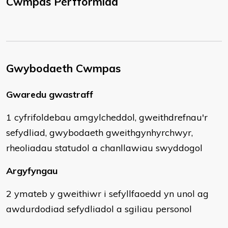
Cwmpas Perfformiad
Gwybodaeth Cwmpas
Gwaredu gwastraff
1 cyfrifoldebau amgylcheddol, gweithdrefnau'r
sefydliad, gwybodaeth gweithgynhyrchwyr,
rheoliadau statudol a chanllawiau swyddogol
Argyfyngau
2 ymateb y gweithiwr i sefyllfaoedd yn unol ag
awdurdodiad sefydliadol a sgiliau personol