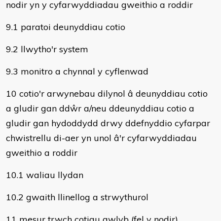
nodir yn y cyfarwyddiadau gweithio a roddir
9.1 paratoi deunyddiau cotio
9.2 llwytho'r system
9.3 monitro a chynnal y cyflenwad
10 cotio'r arwynebau dilynol â deunyddiau cotio
a gludir gan ddŵr a/neu ddeunyddiau cotio a
gludir gan hydoddydd drwy ddefnyddio cyfarpar
chwistrellu di-aer yn unol â'r cyfarwyddiadau
gweithio a roddir
10.1 waliau llydan
10.2 gwaith llinellog a strwythurol
11 mesur trwch cotiau gwlyb (fel y nodir)