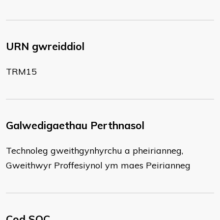
URN gwreiddiol
TRM15
Galwedigaethau Perthnasol
Technoleg gweithgynhyrchu a pheirianneg,
Gweithwyr Proffesiynol ym maes Peirianneg
Cod SOC