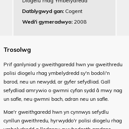
Diogelu rhag Ymbelydredd
Datblygwyd gan:
Cogent
Wedi'i gymeradwyo:
2008
Trosolwg
Prif ganlyniad y gweithgaredd hwn yw gweithredu
polisi diogelu rhag ymbelydredd sy'n bodoli'n
barod, neu un newydd, ar gyfer sefydliad. Gall
sefydliad amrywio o gwmni cyfan sydd â mwy nag
un safle, neu gwmni bach, adran neu un safle.
Mae'r gweithgaredd hwn yn cynnwys sefydlu
cynllun gweithredu, hyrwyddo'r polisi diogelu rhag