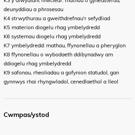
K3 y diwydiant niwclear: mathau o gyfleusterau,
deunyddiau a phrosesau
K4 strwythurau a gweithdrefnau'r sefydliad
K5 materion diogelu rhag ymbelydredd
K6 systemau diogelu rhag ymbelydredd
K7 ymbelydredd: mathau, ffynonellau a pheryglon
K8 ffynonellau o wybodaeth ddibynadwy am
ddiogelu rhag ymbelydredd
K9 safonau, rheoliadau a gofynion statudol, gan
gynnwys rhai rhyngwladol, cenedlaethol a lleol
Cwmpas/ystod