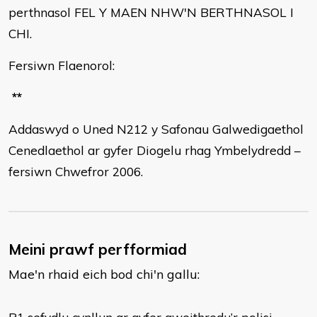
perthnasol FEL Y MAEN NHW'N BERTHNASOL I
CHI.
Fersiwn Flaenorol:
**
Addaswyd o Uned N212 y Safonau Galwedigaethol
Cenedlaethol ar gyfer Diogelu rhag Ymbelydredd –
fersiwn Chwefror 2006.
Meini prawf perfformiad
Mae'n rhaid eich bod chi'n gallu: