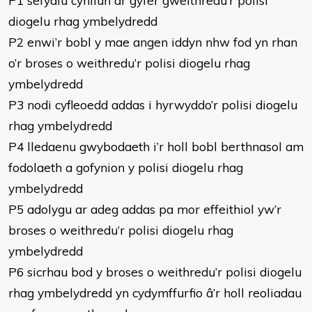
P1 sefydlu cynllun ar gyfer gweithredu’r polisi
diogelu rhag ymbelydredd
P2 enwi’r bobl y mae angen iddyn nhw fod yn rhan
o’r broses o weithredu’r polisi diogelu rhag
ymbelydredd
P3 nodi cyfleoedd addas i hyrwyddo’r polisi diogelu
rhag ymbelydredd
P4 lledaenu gwybodaeth i’r holl bobl berthnasol am
fodolaeth a gofynion y polisi diogelu rhag
ymbelydredd
P5 adolygu ar adeg addas pa mor effeithiol yw’r
broses o weithredu’r polisi diogelu rhag
ymbelydredd
P6 sicrhau bod y broses o weithredu’r polisi diogelu
rhag ymbelydredd yn cydymffurfio â’r holl reoliadau