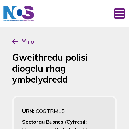
Yn ol
Gweithredu polisi
diogelu rhag
ymbelydredd
URN:
COGTRM15
Sectorau Busnes (Cyfresi):