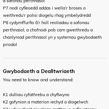
a safonau perthnasol
P7 nodi cyfleoedd addas i wella’r broses o
weithredu’r polisi diogelu rhag ymbelydredd
P8 cydymffurfio â’r holl reoliadau a safonau
perthnasol, a chofnodi pob cam gweithredu a
chanlyniad perthnasol yn y systemau gwybodaeth
priodol
Gwybodaeth a Dealltwriaeth
You need to know and understand:
K1 dulliau cyfathrebu a chyflwyno
K2 gofynion a materion iechyd a diogelwch