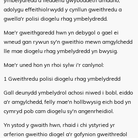
ymbelydredd a lledaenu gwybodaeth amdano,
adolygu effeithiolrwydd y cynllun gweithredu a
gwella'r polisi diogelu rhag ymbelydredd.
Mae'r gweithgaredd hwn yn debygol o gael ei
wneud gan rywun sy'n gweithio mewn amgylchedd
lle mae diogelu rhag ymbelydredd yn bwysig.
Mae'r uned hon yn rhoi sylw i'r canlynol:
1 Gweithredu polisi diogelu rhag ymbelydredd
Gall deunydd ymbelydrol achosi niwed i bobl, eiddo
a'r amgylchedd, felly mae'n hollbwysig eich bod yn
cymryd pob cam diogelu sy'n angenrheidiol.
Yn ystod y gwaith hwn, rhaid i chi ystyried yr
arferion gweithio diogel a'r gofynion gweithredol