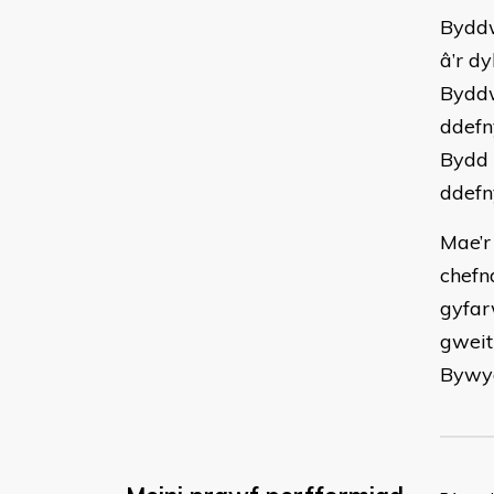
Byddw
â’r d
Byddw
ddefn
Bydd 
ddefn
Mae’r
chefn
gyfar
gweit
Bywy