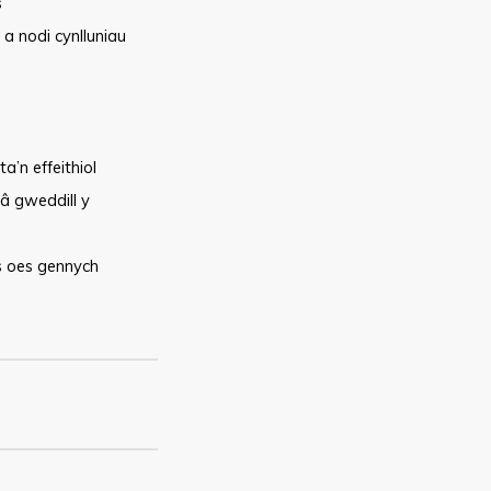
s
 a nodi cynlluniau
’n effeithiol
 â gweddill y
s oes gennych