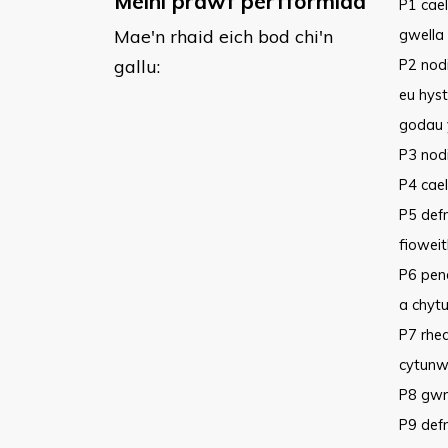
Meini prawf perfformiad
​P1 ca
Mae'n rhaid eich bod chi'n
gwella
gallu:
P2 nod
eu hyst
godau 
P3 nod
P4 cae
P5 defn
fiowei
P6 pend
a chytu
P7 rhed
cytunw
P8 gwne
P9 defn