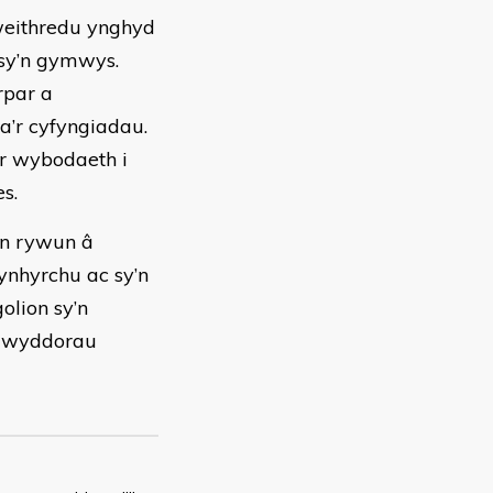
weithredu ynghyd
 sy’n gymwys.
rpar a
a’r cyfyngiadau.
ar wybodaeth i
s.
an rywun â
nhyrchu ac sy’n
olion sy’n
 Gwyddorau