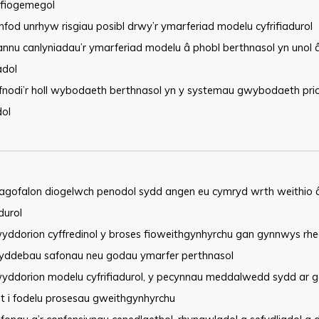
 fiogemegol
fod unrhyw risgiau posibl drwy’r ymarferiad modelu cyfrifiadurol
annu canlyniadau’r ymarferiad modelu â phobl berthnasol yn unol 
adol
fnodi’r holl wybodaeth berthnasol yn y systemau gwybodaeth prio
dol
rhagofalon diogelwch penodol sydd angen eu cymryd wrth weithio
adurol
yddorion cyffredinol y broses fioweithgynhyrchu gan gynnwys rhe
yddebau safonau neu godau ymarfer perthnasol
yddorion modelu cyfrifiadurol, y pecynnau meddalwedd sydd ar ga
t i fodelu prosesau gweithgynhyrchu