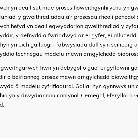
ch yn deall sut mae proses fioweithgynhrychu yn g
yluniad, y gweithrediadau a’r prosesau rheoli penodol
ch hefyd yn deall egwyddorion gweithrediad y cyfa
yddir, y defnydd a fwriadwyd ar ei gyfer, ei alluoedd 
hyn yn eich galluogi i fabwysiadu dull sy’n seiliedig 
yddio technegau modelu mewn amgylchedd biobrose
 gweithgarwch hwn yn debygol o gael ei gyflawni g
dir o beirianneg proses mewn amgylchedd bioweithgy
wydd â modelu cyfrifiadurol. Gallai hyn gynnwys unig
hio yn y diwydiannau canlynol, Cemegol, Fferyllol a
d.