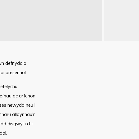
yn defnyddio
ai presennol.
 efelychu
efnau ac arferion
oses newydd neu i
haru allbynnau’r
dd disgwyl i chi
dol.