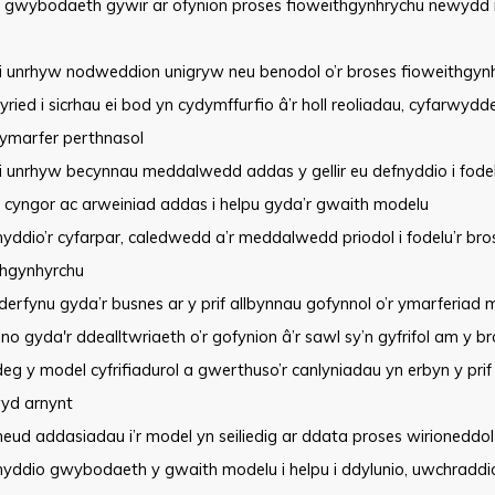
el gwybodaeth gywir ar ofynion proses fioweithgynhrychu newydd 
i unrhyw nodweddion unigryw neu benodol o’r broses fioweithgy
yried i sicrhau ei bod yn cydymffurfio â’r holl reoliadau, cyfarwy
ymarfer perthnasol
i unrhyw becynnau meddalwedd addas y gellir eu defnyddio i fodel
l cyngor ac arweiniad addas i helpu gyda’r gwaith modelu
yddio’r cyfarpar, caledwedd a’r meddalwedd priodol i fodelu’r bro
thgynhyrchu
erfynu gyda’r busnes ar y prif allbynnau gofynnol o’r ymarferiad
no gyda'r ddealltwriaeth o’r gofynion â’r sawl sy’n gyfrifol am y b
eg y model cyfrifiadurol a gwerthuso’r canlyniadau yn erbyn y prif
yd arnynt
ud addasiadau i’r model yn seiliedig ar ddata proses wirioneddol
yddio gwybodaeth y gwaith modelu i helpu i ddylunio, uwchraddio, 