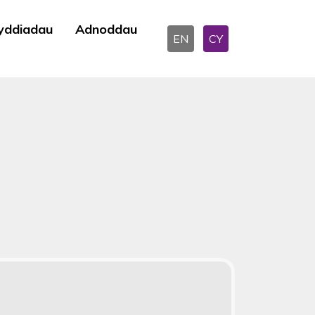
yddiadau
Adnoddau
EN
CY