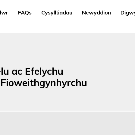
dwr
FAQs
Cysylltiadau
Newyddion
Digw
u ac Efelychu
s Fioweithgynhyrchu