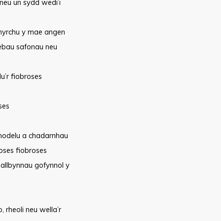
neu un sydd wedi’i
nhyrchu y mae angen
ddebau safonau neu
u’r fiobroses
ses
 modelu a chadarnhau
roses fiobroses
 allbynnau gofynnol y
rheoli neu wella’r