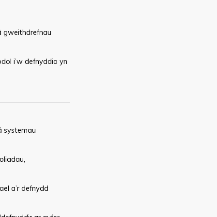
â gweithdrefnau
dol i’w defnyddio yn
 â systemau
oliadau,
el a’r defnydd