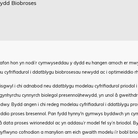
nydd Biobroses
 safon hon yn nodi’r cymwyseddau y dydd eu hangen arnoch er mw
 cyfrifiadurol i ddatblygu biobrosesau newydd ac i optimeiddio rh
sgwyl i chi adnabod neu ddatblygu modelau cyfrifiadurol priodol i
gynhyrchu cynnyrch biolegol presennol/newydd, yn unol â gweithdr
dwy. Bydd angen i chi redeg modelau cyfrifiadurol i ddatblygu pr
ddio proses bresennol. Pan fydd hynny'n gymwys byddwch yn cym
 data proses wirioneddol ac yn addasu’r model fel sy’n briodol. By
yflwyno cofnodion a manylion am eich gwaith modelu i’r bobl brio