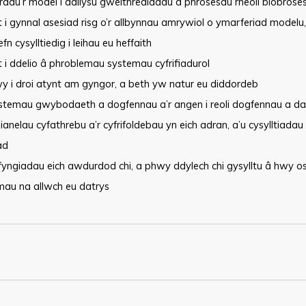
bradu’r model i ddilysu gweithrediadau a phrosesau rheoli biobrose
 i gynnal asesiad risg o’r allbynnau amrywiol o ymarferiad modelu,
fn cysylltiedig i leihau eu heffaith
 i ddelio â phroblemau systemau cyfrifiadurol
y i droi atynt am gyngor, a beth yw natur eu diddordeb
stemau gwybodaeth a dogfennau a’r angen i reoli dogfennau a data
ianelau cyfathrebu a’r cyfrifoldebau yn eich adran, a’u cysylltiadau
ad
fyngiadau eich awdurdod chi, a phwy ddylech chi gysylltu â hwy o
mau na allwch eu datrys