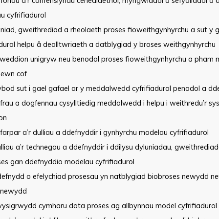
fonau a’r confensiynau cenedlaethol, rhyngwladol a sefydliadol a 
 cyfrifiadurol
niad, gweithrediad a rheolaeth proses fioweithgynhyrchu a sut y 
adurol helpu â dealltwriaeth a datblygiad y broses weithgynhyrchu
weddion unigryw neu benodol proses fioweithgynhyrchu a pham 
mewn cof
od sut i gael gafael ar y meddalwedd cyfrifiadurol penodol a dde
frau a dogfennau cysylltiedig meddalwedd i helpu i weithredu’r s
lon
farpar a’r dulliau a ddefnyddir i gynhyrchu modelau cyfrifiadurol
lliau a’r technegau a ddefnyddir i ddilysu dyluniadau, gweithredia
ses gan ddefnyddio modelau cyfrifiadurol
defnydd o efelychiad prosesau yn natblygiad biobroses newydd ne
 newydd
ysigrwydd cymharu data proses ag allbynnau model cyfrifiadurol a