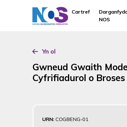
Cartref
Darganfyd
NOS
Yn ol
Gwneud Gwaith Model
Cyfrifiadurol o Brose
URN:
COGBENG-01