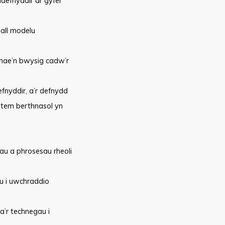
ddefnyddir ar gyfer
gall modelu
mae’n bwysig cadw’r
fnyddir, a’r defnydd
ystem berthnasol yn
dau a phrosesau rheoli
u i uwchraddio
’r technegau i