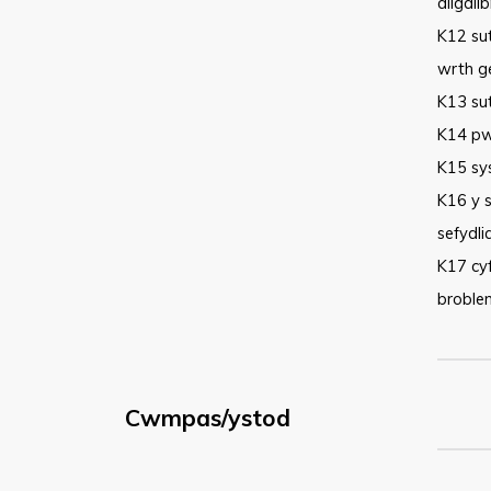
ailgali
K12 sut
wrth ge
K13 sut
K14 pw
K15 sy
K16 y s
sefydli
K17 cy
broble
Cwmpas/ystod