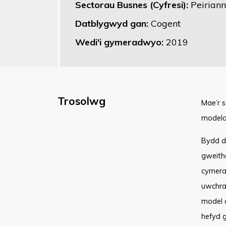
Sectorau Busnes (Cyfresi):
Peirian
Datblygwyd gan:
Cogent
Wedi'i gymeradwyo:
2019
Trosolwg
​Mae’r
modelau
Bydd di
gweith
cymera
uwchra
model â
hefyd g