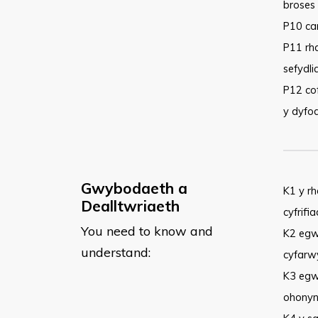
broses
P10 can
P11 rh
sefydli
P12 co
y dyfo
Gwybodaeth a
​K1 y 
Dealltwriaeth
cyfrifi
You need to know and
K2 egw
understand:
cyfarw
K3 egw
ohonyn