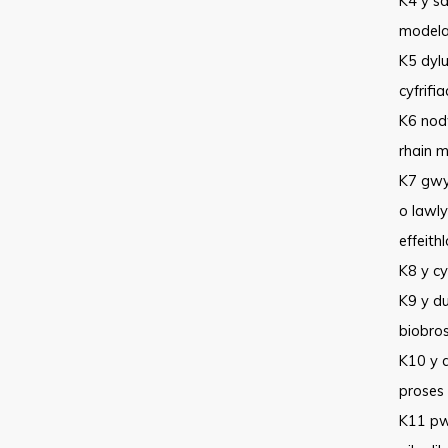
K4 y sa
modelau
K5 dylu
cyfrifi
K6 nod
rhain 
K7 gwyb
o lawly
effeith
K8 y cy
K9 y du
biobro
K10 y 
proses
K11 pw