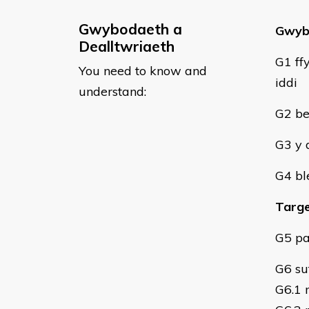
Gwybodaeth a
Gwyb
Dealltwriaeth
G1 ff
You need to know and
iddi
understand:
G2 be
G3 y 
G4 bl
Targ
G5 pa
G6 su
G6.1 