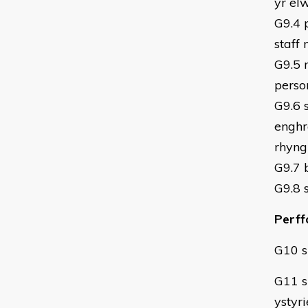
yr el
G9.4 
staff
G9.5 
perso
G9.6 
enghr
rhyn
G9.7 
G9.8 
Perff
G10 s
G11 s
ystyr