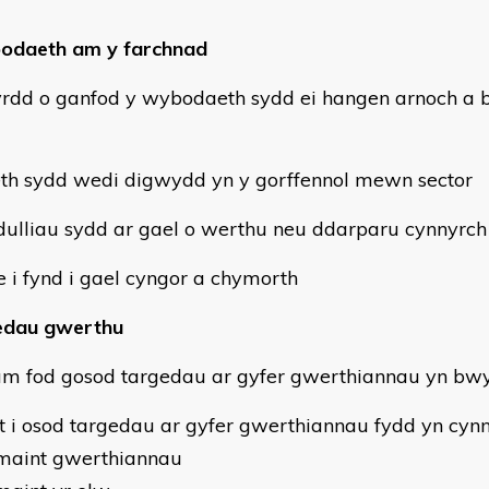
odaeth am y farchnad
yrdd o ganfod y wybodaeth sydd ei hangen arnoch a b
th sydd wedi digwydd yn y gorffennol mewn sector
dulliau sydd ar gael o werthu neu ddarparu cynnyrc
e i fynd i gael cyngor a chymorth
edau gwerthu
m fod gosod targedau ar gyfer gwerthiannau yn bw
t i osod targedau ar gyfer gwerthiannau fydd yn cyn
maint gwerthiannau