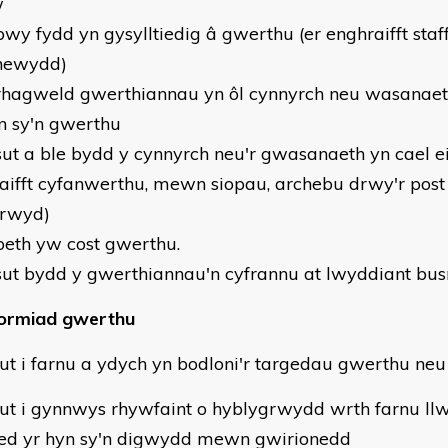
w
pwy fydd yn gysylltiedig â gwerthu (er enghraifft staf
 newydd)
rhagweld gwerthiannau yn ôl cynnyrch neu wasanaet
n sy'n gwerthu
sut a ble bydd y cynnyrch neu'r gwasanaeth yn cael e
aifft cyfanwerthu, mewn siopau, archebu drwy'r post
grwyd)
beth yw cost gwerthu.
sut bydd y gwerthiannau'n cyfrannu at lwyddiant bus
ormiad gwerthu
ut i farnu a ydych yn bodloni'r targedau gwerthu neu
ut i gynnwys rhywfaint o hyblygrwydd wrth farnu ll
ied yr hyn sy'n digwydd mewn gwirionedd