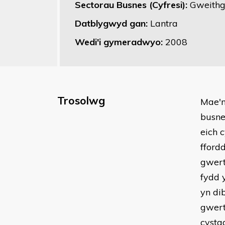
Sectorau Busnes (Cyfresi):
Gweithg
Datblygwyd gan:
Lantra
Wedi'i gymeradwyo:
2008
Trosolwg
​Mae'
busne
eich 
fford
gwert
fydd 
yn di
gwert
cysta