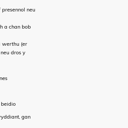
f presennol neu
h a chan bob
i werthu (er
 neu dros y
nes
 beidio
wyddiant, gan