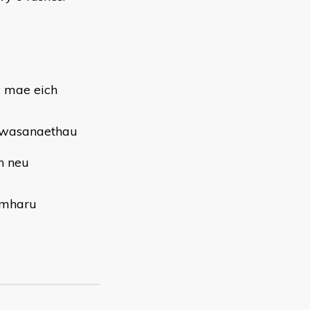
y mae eich
u wasanaethau
h neu
ymharu