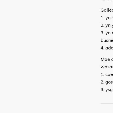
Galle
1. yn
2. yn
3. yn
busne
4. ad
Mae c
wasan
1. ca
2. go
3. ys