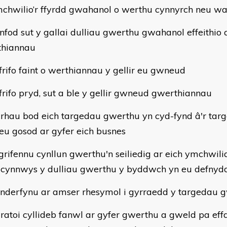
mchwilio’r ffyrdd gwahanol o werthu cynnyrch neu w
nfod sut y gallai dulliau gwerthu gwahanol effeithio a
thiannau
frifo faint o werthiannau y gellir eu gwneud
frifo pryd, sut a ble y gellir gwneud gwerthiannau
crhau bod eich targedau gwerthu yn cyd-fynd â'r tar
eu gosod ar gyfer eich busnes
grifennu cynllun gwerthu'n seiliedig ar eich ymchwili
 cynnwys y dulliau gwerthu y byddwch yn eu defnyd
nderfynu ar amser rhesymol i gyrraedd y targedau 
ratoi cyllideb fanwl ar gyfer gwerthu a gweld pa eff