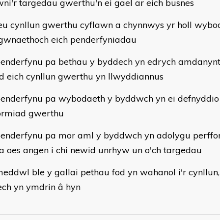
wni'r targedau gwerthu'n ei gael ar eich busnes
eu cynllun gwerthu cyflawn a chynnwys yr holl wybo
 gwnaethoch eich penderfyniadau
enderfynu pa bethau y byddech yn edrych amdanyn
d eich cynllun gwerthu yn llwyddiannus
enderfynu pa wybodaeth y byddwch yn ei defnyddio i
ormiad gwerthu
enderfynu pa mor aml y byddwch yn adolygu perffo
a oes angen i chi newid unrhyw un o'ch targedau
eddwl ble y gallai pethau fod yn wahanol i'r cynllun
ch yn ymdrin â hyn