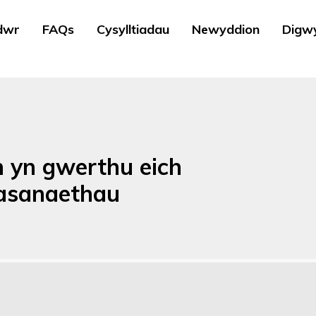
dwr
FAQs
Cysylltiadau
Newyddion
Digw
h yn gwerthu eich
wasanaethau