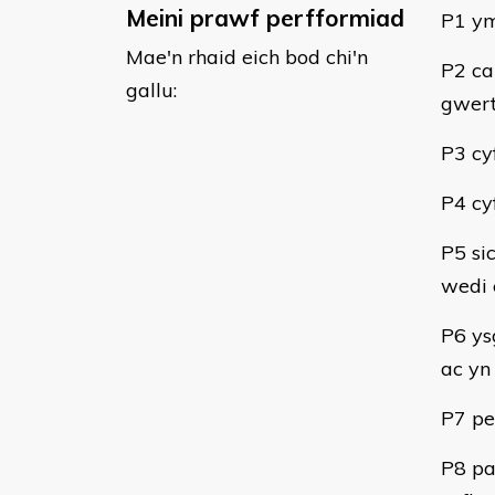
Meini prawf perfformiad
​P1 y
Mae'n rhaid eich bod chi'n
P2 ca
gallu:
gwer
P3 cy
P4 cy
P5 si
wedi 
P6 ys
ac yn
P7 pe
P8 pa