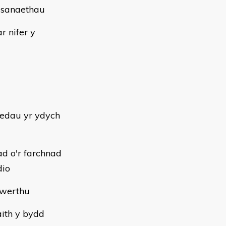
asanaethau
r nifer y
gedau yr ydych
ad o'r farchnad
dio
gwerthu
aith y bydd