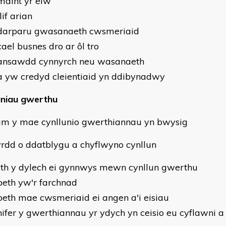
maint yr elw
lif arian
darparu gwasanaeth cwsmeriaid
ael busnes dro ar ôl tro
ansawdd cynnyrch neu wasanaeth
a yw credyd cleientiaid yn ddibynadwy
uniau gwerthu
m y mae cynllunio gwerthiannau yn bwysig
yrdd o ddatblygu a chyflwyno cynllun
th y dylech ei gynnwys mewn cynllun gwerthu
beth yw'r farchnad
beth mae cwsmeriaid ei angen a'i eisiau
nifer y gwerthiannau yr ydych yn ceisio eu cyflawni 