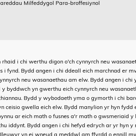
areddau Milfeddygol Para-broffesiynol
n rhaid i chi werthu digon o'ch cynnyrch neu wasanae
s i fynd. Bydd angen i chi ddeall eich marchnad er 
cynnyrch neu wasanaethau am elw. Bydd angen i chi y
d y byddwch yn gwerthu eich cynnyrch neu wasanaeth
hiannau. Bydd y wybodaeth yma o gymorth i chi bara
yn ceisio gwella eich elw. Bydd manylion yr hyn fydd
bynnu ar eich math o fusnes a'r math o gwsmeriaid 
hu iddynt. Bydd angen i chi hefyd edrych ar yr hyn y
dleuwyr yn ei wneud a meddwl am ffyrdd o ennill mw