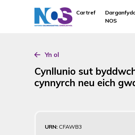
Cartref
Darganfyd
NOS
Yn ol
Cynllunio sut byddwc
cynnyrch neu eich g
URN:
CFAWB3