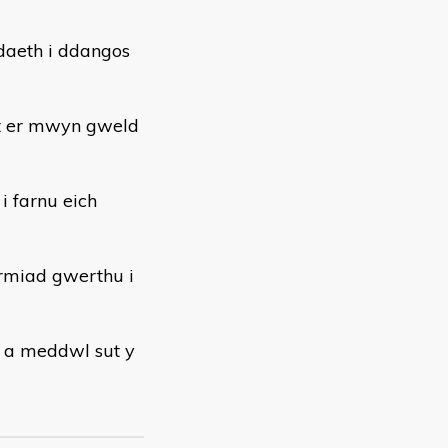
daeth i ddangos
t er mwyn gweld
 farnu eich
rmiad gwerthu i
, a meddwl sut y