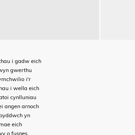
thau i gadw eich
mwyn gwerthu
mchwilio i'r
au i wella eich
toi cynlluniau
 ei angen arnoch
y byddwch yn
 mae eich
y o fusnes.