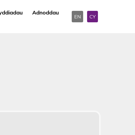
yddiadau
Adnoddau
EN
CY