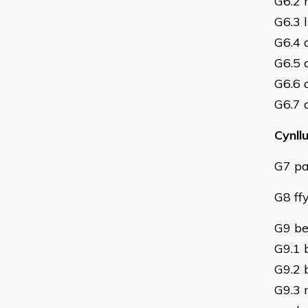
G6.2 
G6.3 l
G6.4 
G6.5 c
G6.6 
G6.7 
Cynll
G7 pa
G8 ff
G9 be
G9.1 
G9.2 
G9.3 