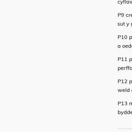
cyfla
P9 cr
sut y
P10 p
a oed
P11 p
perff
P12 p
weld 
P13 m
bydde