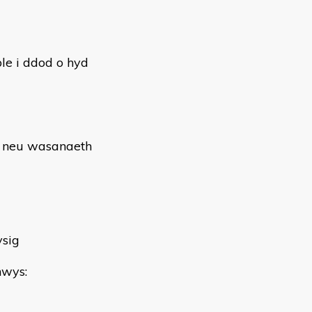
le i ddod o hyd
h neu wasanaeth
ysig
nwys: