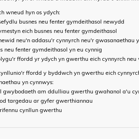
ch wneud hyn os ydych:
 sefydlu busnes neu fenter gymdeithasol newydd
 ymestyn eich busnes neu fenter gymdeithasol
 newid neu'n addasu'r cynnyrch neu'r gwasanaethau 
s neu fenter gymdeithasol yn eu cynnig
olygu'r ffordd yr ydych yn gwerthu eich cynnyrch ne
ynllunio'r ffordd y byddwch yn gwerthu eich cynnyrc
aethau yn cynnwys:
el gwybodaeth am ddulliau gwerthu gwahanol a'u c
sod targedau ar gyfer gwerthiannau
grifennu cynllun gwerthu