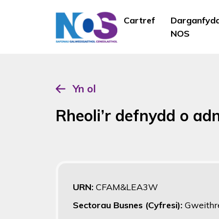
Cartref
Darganfyd
NOS
Yn ol
Rheoli’r defnydd o ad
URN:
CFAM&LEA3W
Sectorau Busnes (Cyfresi):
Gweithr