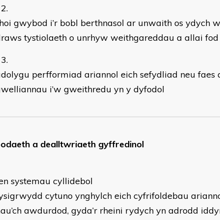
hoi gwybod i’r bobl berthnasol ar unwaith os ydych 
raws tystiolaeth o unrhyw weithgareddau a allai fod
dolygu perfformiad ariannol eich sefydliad neu faes 
welliannau i’w gweithredu yn y dyfodol​
odaeth a dealltwriaeth gyffredinol
en systemau cyllidebol
sigrwydd cytuno ynghylch eich cyfrifoldebau ariann
nau’ch awdurdod, gyda’r rheini rydych yn adrodd iddy