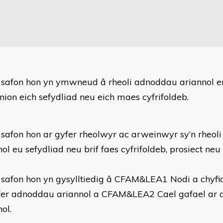
r safon hon yn ymwneud â rheoli adnoddau ariannol 
ion eich sefydliad neu eich maes cyfrifoldeb.
 safon hon ar gyfer rheolwyr ac arweinwyr sy’n rheo
ol eu sefydliad neu brif faes cyfrifoldeb, prosiect neu
 safon hon yn gysylltiedig â CFAM&LEA1 Nodi a chyf
fer adnoddau ariannol a CFAM&LEA2 Cael gafael ar
ol.