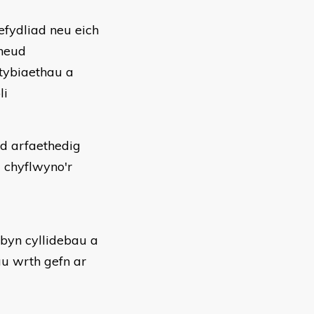
efydliad neu eich
wneud
 tybiaethau a
li
dd arfaethedig
 chyflwyno'r
rbyn cyllidebau a
u wrth gefn ar