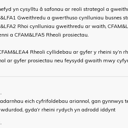
efyd yn cysylltu â safonau ar reoli strategol a gweith
LFA1 Gweithredu a gwerthuso cynlluniau busnes str
LFA2 Rhoi cynlluniau gweithredu ar waith, CFAM&L
enni a CFAM&LFA5 Rheoli prosiectau.
FAM&LEA4 Rheoli cyllidebau ar gyfer y rheini sy’n r
nol ar gyfer prosiectau neu feysydd gwaith mwy cyfy
adarnhau eich cyfrifoldebau ariannol, gan gynnwys t
wdurdod, gyda’r rheini rydych yn adrodd iddynt