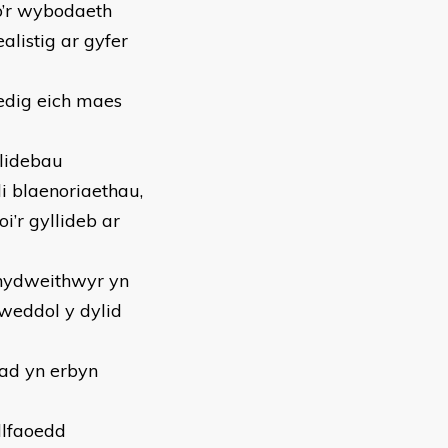
o’r wybodaeth
listig ar gyfer
edig eich maes
llidebau
 blaenoriaethau,
i’r gyllideb ar
chydweithwyr yn
llweddol y dylid
iad yn erbyn
llfaoedd