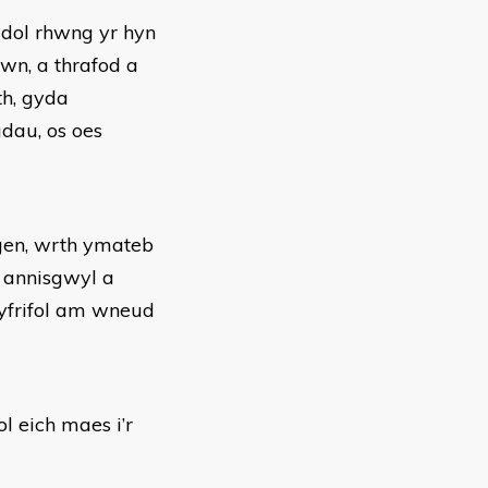
dol rhwng yr hyn
wn, a thrafod a
th, gyda
dau, os oes
ngen, wrth ymateb
 annisgwyl a
gyfrifol am wneud
 eich maes i’r