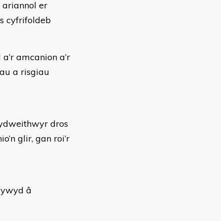
ariannol er
 cyfrifoldeb
 a’r amcanion a’r
au a risgiau
 gydweithwyr dros
’n glir, gan roi’r
rwywyd â