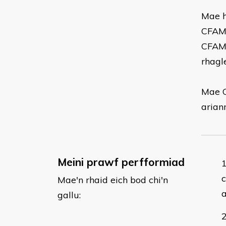
Mae h
CFAM&
CFAM&
rhagl
Mae C
arian
Meini prawf perfformiad
c
Mae'n rhaid eich bod chi'n
a
gallu: