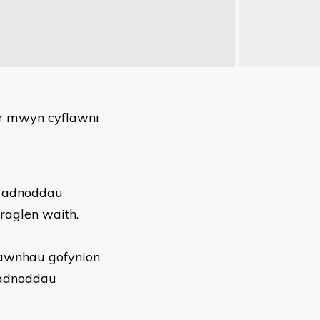
er mwyn cyflawni
li adnoddau
 raglen waith.
iawnhau gofynion
 adnoddau