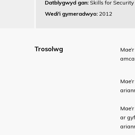
Datblygwyd gan:
Skills for Security
Wedi'i gymeradwyo:
2012
Trosolwg
​Mae’
amcan
Mae’r
ariann
Mae’r
ar gy
ariann