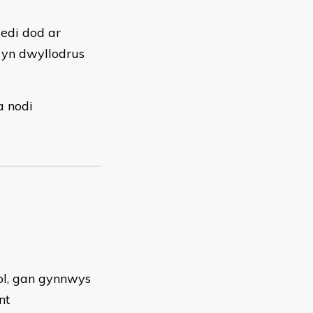
wedi dod ar
 yn dwyllodrus
a nodi
ol, gan gynnwys
nt