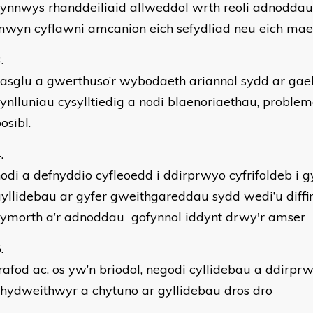
ynnwys rhanddeiliaid allweddol wrth reoli adnoddau 
wyn cyflawni amcanion eich sefydliad neu eich maes
asglu a gwerthuso’r wybodaeth ariannol sydd ar gael
ynlluniau cysylltiedig a nodi blaenoriaethau, problem
osibl.
odi a defnyddio cyfleoedd i ddirprwyo cyfrifoldeb i
yllidebau ar gyfer gweithgareddau sydd wedi’u diffinio
cymorth a’r adnoddau gofynnol iddynt drwy'r amser
rafod ac, os yw’n briodol, negodi cyllidebau a ddirp
hydweithwyr a chytuno ar gyllidebau dros dro