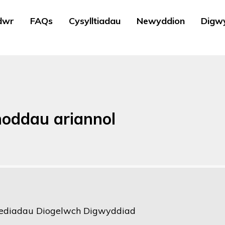
dwr
FAQs
Cysylltiadau
Newyddion
Digw
noddau ariannol
ediadau Diogelwch Digwyddiad