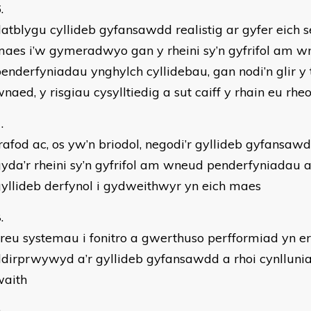
atblygu cyllideb gyfansawdd realistig ar gyfer eich s
aes i’w gymeradwyo gan y rheini sy’n gyfrifol am 
enderfyniadau ynghylch cyllidebau, gan nodi’n glir y
naed, y risgiau cysylltiedig a sut caiff y rhain eu rheo
rafod ac, os yw’n briodol, negodi’r gyllideb gyfansaw
yda’r rheini sy’n gyfrifol am wneud penderfyniadau a
yllideb derfynol i gydweithwyr yn eich maes
reu systemau i fonitro a gwerthuso perfformiad yn e
dirprwywyd a’r gyllideb gyfansawdd a rhoi cynllunia
waith