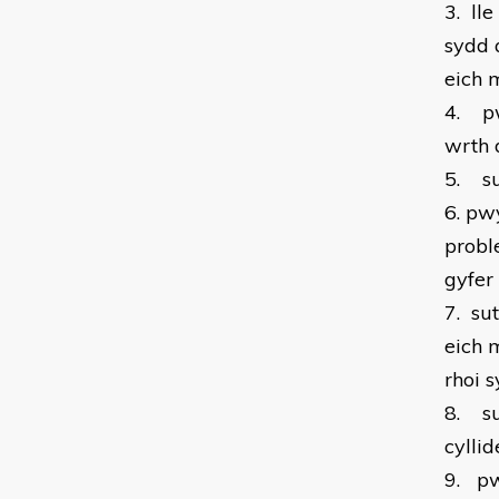
3.
ll
sydd 
eich 
4.
p
wrth 
5.
s
6.
pwy
proble
gyfer
7.
su
eich m
rhoi 
8.
s
cylli
9.
pw