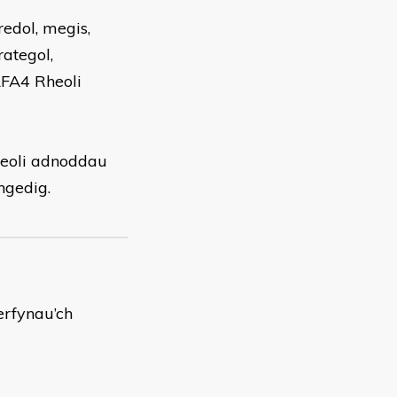
redol, megis,
ategol,
FA4 Rheoli
heoli adnoddau
ngedig.
erfynau’ch