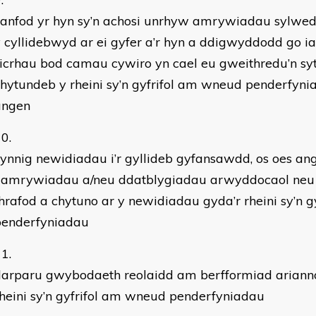
canfod yr hyn sy’n achosi unrhyw amrywiadau sylwed
 cyllidebwyd ar ei gyfer a’r hyn a ddigwyddodd go ia
icrhau bod camau cywiro yn cael eu gweithredu’n sy
hytundeb y rheini sy’n gyfrifol am wneud penderfynia
angen
ynnig newidiadau i’r gyllideb gyfansawdd, os oes a
i amrywiadau a/neu ddatblygiadau arwyddocaol neu
hrafod a chytuno ar y newidiadau gyda’r rheini sy’n 
penderfyniadau
arparu gwybodaeth reolaidd am berfformiad ariannol
heini sy’n gyfrifol am wneud penderfyniadau