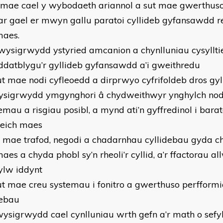
e mae cael y wybodaeth ariannol a sut mae gwerthus
ar gael er mwyn gallu paratoi cyllideb gyfansawdd rea
maes.
wysigrwydd ystyried amcanion a chynlluniau cysyllti
ddatblygu’r gyllideb gyfansawdd a’i gweithredu
ut mae nodi cyfleoedd a dirprwyo cyfrifoldeb dros gy
sigrwydd ymgynghori â chydweithwyr ynghylch nodi
mau a risgiau posibl, a mynd ati’n gyffredinol i barato
 eich maes
t mae trafod, negodi a chadarnhau cyllidebau gyda 
aes a chyda phobl sy’n rheoli’r cyllid, a’r ffactorau a
sylw iddynt
ut mae creu systemau i fonitro a gwerthuso perfform
debau
ysigrwydd cael cynlluniau wrth gefn a’r math o sefy