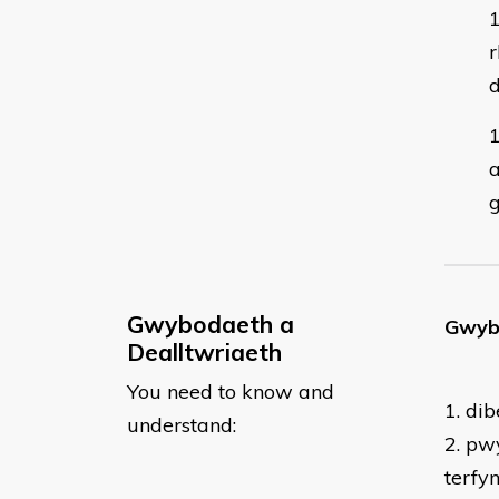
r
d
a
g
Gwybodaeth a
​Gwyb
Dealltwriaeth
You need to know and
1.
dib
understand:
2.
pwy
terfy