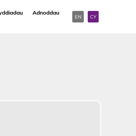
yddiadau
Adnoddau
EN
CY