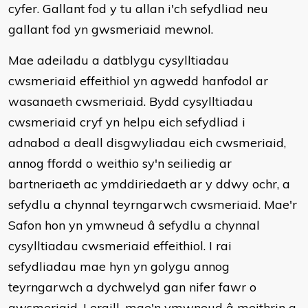
cyfer. Gallant fod y tu allan i'ch sefydliad neu
gallant fod yn gwsmeriaid mewnol.
Mae adeiladu a datblygu cysylltiadau
cwsmeriaid effeithiol yn agwedd hanfodol ar
wasanaeth cwsmeriaid. Bydd cysylltiadau
cwsmeriaid cryf yn helpu eich sefydliad i
adnabod a deall disgwyliadau eich cwsmeriaid,
annog ffordd o weithio sy'n seiliedig ar
bartneriaeth ac ymddiriedaeth ar y ddwy ochr, a
sefydlu a chynnal teyrngarwch cwsmeriaid. Mae'r
Safon hon yn ymwneud â sefydlu a chynnal
cysylltiadau cwsmeriaid effeithiol. I rai
sefydliadau mae hyn yn golygu annog
teyrngarwch a dychwelyd gan nifer fawr o
gwsmeriaid. I eraill, mae'n ymwneud â meithrin a