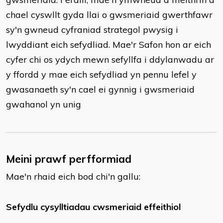
chael cyswllt gyda llai o gwsmeriaid gwerthfawr
sy'n gwneud cyfraniad strategol pwysig i
lwyddiant eich sefydliad. Mae'r Safon hon ar eich
cyfer chi os ydych mewn sefyllfa i ddylanwadu ar
y ffordd y mae eich sefydliad yn pennu lefel y
gwasanaeth sy'n cael ei gynnig i gwsmeriaid
gwahanol yn unig
Meini prawf perfformiad
Mae'n rhaid eich bod chi'n gallu:
Sefydlu cysylltiadau cwsmeriaid effeithiol