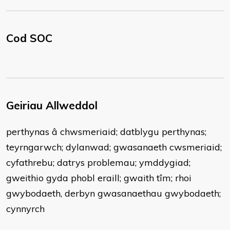
Cod SOC
Geiriau Allweddol
perthynas â chwsmeriaid; datblygu perthynas;
teyrngarwch; dylanwad; gwasanaeth cwsmeriaid;
cyfathrebu; datrys problemau; ymddygiad;
gweithio gyda phobl eraill; gwaith tîm; rhoi
gwybodaeth, derbyn gwasanaethau gwybodaeth;
cynnyrch