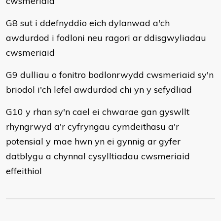
cwsmeriaid
G8 sut i ddefnyddio eich dylanwad a'ch
awdurdod i fodloni neu ragori ar ddisgwyliadau
cwsmeriaid
G9 dulliau o fonitro bodlonrwydd cwsmeriaid sy'n
briodol i'ch lefel awdurdod chi yn y sefydliad
G10 y rhan sy'n cael ei chwarae gan gyswllt
rhyngrwyd a'r cyfryngau cymdeithasu a'r
potensial y mae hwn yn ei gynnig ar gyfer
datblygu a chynnal cysylltiadau cwsmeriaid
effeithiol