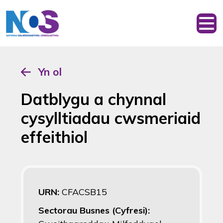
Yn ol
Datblygu a chynnal
cysylltiadau cwsmeriaid
effeithiol
URN:
CFACSB15
Sectorau Busnes (Cyfresi):