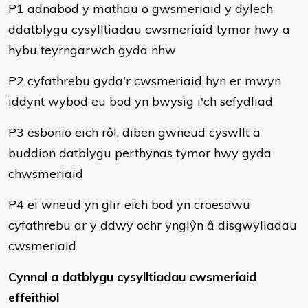
P1 adnabod y mathau o gwsmeriaid y dylech
ddatblygu cysylltiadau cwsmeriaid tymor hwy a
hybu teyrngarwch gyda nhw
P2 cyfathrebu gyda'r cwsmeriaid hyn er mwyn
iddynt wybod eu bod yn bwysig i'ch sefydliad
P3 esbonio eich rôl, diben gwneud cyswllt a
buddion datblygu perthynas tymor hwy gyda
chwsmeriaid
P4 ei wneud yn glir eich bod yn croesawu
cyfathrebu ar y ddwy ochr ynglŷn â disgwyliadau
cwsmeriaid
Cynnal a datblygu cysylltiadau cwsmeriaid
effeithiol