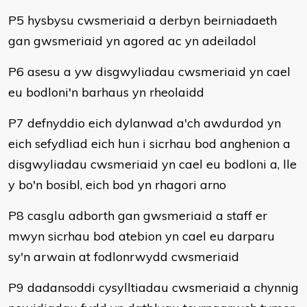
P5 hysbysu cwsmeriaid a derbyn beirniadaeth
gan gwsmeriaid yn agored ac yn adeiladol
P6 asesu a yw disgwyliadau cwsmeriaid yn cael
eu bodloni'n barhaus yn rheolaidd
P7 defnyddio eich dylanwad a'ch awdurdod yn
eich sefydliad eich hun i sicrhau bod anghenion a
disgwyliadau cwsmeriaid yn cael eu bodloni a, lle
y bo'n bosibl, eich bod yn rhagori arno
P8 casglu adborth gan gwsmeriaid a staff er
mwyn sicrhau bod atebion yn cael eu darparu
sy'n arwain at fodlonrwydd cwsmeriaid
P9 dadansoddi cysylltiadau cwsmeriaid a chynnig