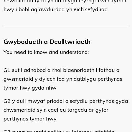
newidiadau fydd yn datblygu teyrngarwch tymor
hwy i bobl ag awdurdod yn eich sefydliad
Gwybodaeth a Dealltwriaeth
You need to know and understand:
​G1 sut i adnabod a rhoi blaenoriaeth i fathau o
gwsmeriaid y dylech fod yn datblygu perthynas
tymor hwy gyda nhw
G2 y dull mwyaf priodol o sefydlu perthynas gyda
chwsmeriaid sy'n cael eu targedu ar gyfer
perthynas tymor hwy
G3 pwysigrwydd sgiliau cyfathrebu effeithiol