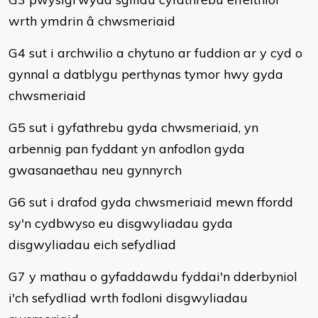
wrth ymdrin â chwsmeriaid
G4 sut i archwilio a chytuno ar fuddion ar y cyd o
gynnal a datblygu perthynas tymor hwy gyda
chwsmeriaid
G5 sut i gyfathrebu gyda chwsmeriaid, yn
arbennig pan fyddant yn anfodlon gyda
gwasanaethau neu gynnyrch
G6 sut i drafod gyda chwsmeriaid mewn ffordd
sy'n cydbwyso eu disgwyliadau gyda
disgwyliadau eich sefydliad
G7 y mathau o gyfaddawdu fyddai'n dderbyniol
i'ch sefydliad wrth fodloni disgwyliadau