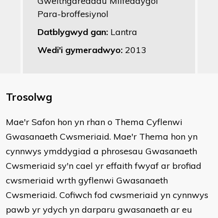
Gweithgareddau Milfeddygol
Para-broffesiynol
Datblygwyd gan:
Lantra
Wedi'i gymeradwyo:
2013
Trosolwg
​Mae'r Safon hon yn rhan o Thema Cyflenwi
Gwasanaeth Cwsmeriaid. Mae'r Thema hon yn
cynnwys ymddygiad a phrosesau Gwasanaeth
Cwsmeriaid sy'n cael yr effaith fwyaf ar brofiad
cwsmeriaid wrth gyflenwi Gwasanaeth
Cwsmeriaid. Cofiwch fod cwsmeriaid yn cynnwys
pawb yr ydych yn darparu gwasanaeth ar eu