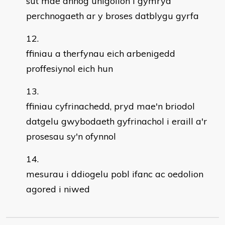
sut mae annog unigolion i gymryd
perchnogaeth ar y broses datblygu gyrfa
ffiniau a therfynau eich arbenigedd
proffesiynol eich hun
ffiniau cyfrinachedd, pryd mae'n briodol
datgelu gwybodaeth gyfrinachol i eraill a'r
prosesau sy'n ofynnol
mesurau i ddiogelu pobl ifanc ac oedolion
agored i niwed