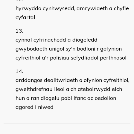
hyrwyddo cynhwysedd, amrywiaeth a chyfle
cyfartal
cynnal cyfrinachedd a diogeledd
gwybodaeth unigol sy'n bodloni'r gofynion
cyfreithiol a'r polisïau sefydliadol perthnasol
arddangos dealltwriaeth o ofynion cyfreithiol,
gweithdrefnau lleol a'ch atebolrwydd eich
hun o ran diogelu pobl ifanc ac oedolion
agored i niwed