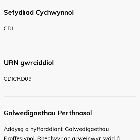
Sefydliad Cychwynnol
CDI
URN gwreiddiol
CDICRD09
Galwedigaethau Perthnasol
Addysg a hyfforddiant, Galwedigaethau
Proffesiynol, Rheolwyr ac arweinwyr sydd â