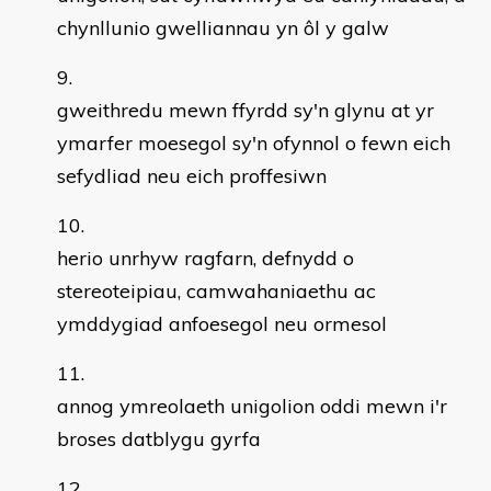
chynllunio gwelliannau yn ôl y galw
gweithredu mewn ffyrdd sy'n glynu at yr
ymarfer moesegol sy'n ofynnol o fewn eich
sefydliad neu eich proffesiwn
herio unrhyw ragfarn, defnydd o
stereoteipiau, camwahaniaethu ac
ymddygiad anfoesegol neu ormesol
annog ymreolaeth unigolion oddi mewn i'r
broses datblygu gyrfa