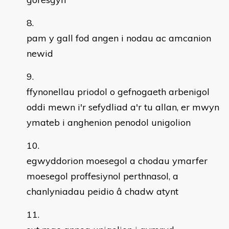
pam y gall fod angen i nodau ac amcanion
newid
ffynonellau priodol o gefnogaeth arbenigol
oddi mewn i'r sefydliad a'r tu allan, er mwyn
ymateb i anghenion penodol unigolion
egwyddorion moesegol a chodau ymarfer
moesegol proffesiynol perthnasol, a
chanlyniadau peidio â chadw atynt