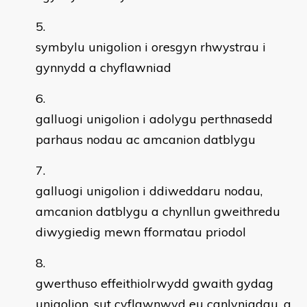
symbylu unigolion i oresgyn rhwystrau i
gynnydd a chyflawniad
galluogi unigolion i adolygu perthnasedd
parhaus nodau ac amcanion datblygu
galluogi unigolion i ddiweddaru nodau,
amcanion datblygu a chynllun gweithredu
diwygiedig mewn fformatau priodol
gwerthuso effeithiolrwydd gwaith gydag
unigolion, sut cyflawnwyd eu canlyniadau, a