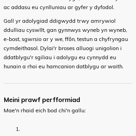
ac addasu eu cynlluniau ar gyfer y dyfodol.
Gall yr adolygiad ddigwydd trwy amrywiol
ddulliau cyswllt, gan gynnwys wyneb yn wyneb,
e-bost, sgwrsio ar y we, ffôn, testun a chyfryngau
cymdeithasol. Dylai'r broses alluogi unigolion i
ddatblygu'r sgiliau i adolygu eu cynnydd eu
hunain a rhoi eu hamcanion datblygu ar waith.
Meini prawf perfformiad
Mae'n rhaid eich bod chi'n gallu: