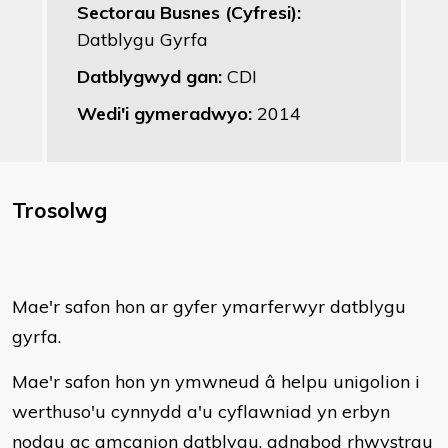
Sectorau Busnes (Cyfresi):
Datblygu Gyrfa
Datblygwyd gan:
CDI
Wedi'i gymeradwyo:
2014
Trosolwg
Mae'r safon hon ar gyfer ymarferwyr datblygu
gyrfa.
Mae'r safon hon yn ymwneud â helpu unigolion i
werthuso'u cynnydd a'u cyflawniad yn erbyn
nodau ac amcanion datblygu, adnabod rhwystrau