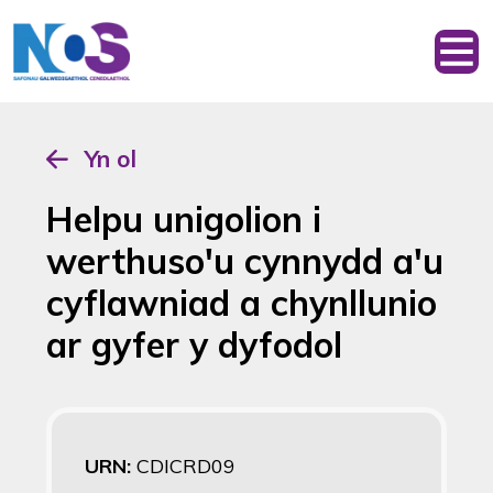
Yn ol
Helpu unigolion i
werthuso'u cynnydd a'u
cyflawniad a chynllunio
ar gyfer y dyfodol
URN:
CDICRD09