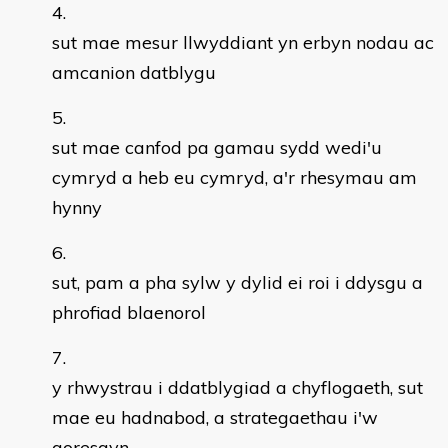
sut mae mesur llwyddiant yn erbyn nodau ac
amcanion datblygu
sut mae canfod pa gamau sydd wedi'u
cymryd a heb eu cymryd, a'r rhesymau am
hynny
sut, pam a pha sylw y dylid ei roi i ddysgu a
phrofiad blaenorol
y rhwystrau i ddatblygiad a chyflogaeth, sut
mae eu hadnabod, a strategaethau i'w
goresgyn