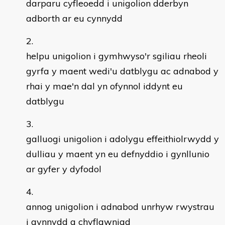
darparu cyfleoedd i unigolion dderbyn
adborth ar eu cynnydd
helpu unigolion i gymhwyso'r sgiliau rheoli
gyrfa y maent wedi'u datblygu ac adnabod y
rhai y mae'n dal yn ofynnol iddynt eu
datblygu
galluogi unigolion i adolygu effeithiolrwydd y
dulliau y maent yn eu defnyddio i gynllunio
ar gyfer y dyfodol
annog unigolion i adnabod unrhyw rwystrau
i gynnydd a chyflawniad