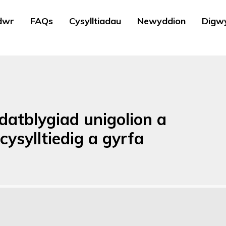
dwr
FAQs
Cysylltiadau
Newyddion
Digw
datblygiad unigolion a
ysylltiedig a gyrfa