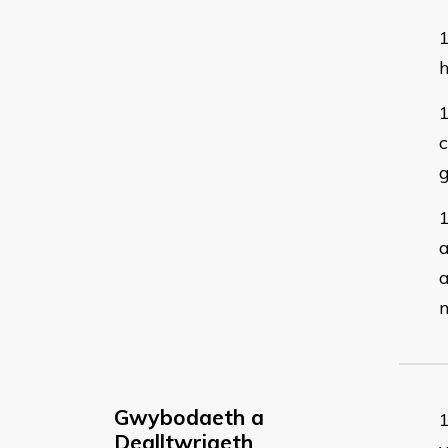
c
g
a
a
Gwybodaeth a
Dealltwriaeth