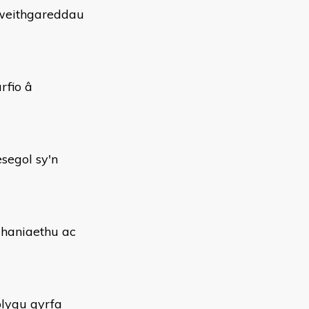
gweithgareddau
rfio â
segol sy'n
ahaniaethu ac
blygu gyrfa