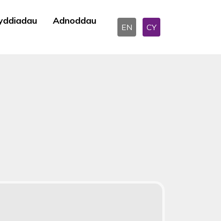
yddiadau
Adnoddau
EN
CY