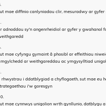
ut mae diffinio canlyniadau clir, mesuradwy ar gyfe
r adnoddau sy'n angenrheidiol ar gyfer y gwahanol f
weithgaredd
ut mae cyfyngu gymaint â phosibl ar effeithiau niweid
amgylchedd ar weithgareddau ac ymgysylltiad unigol
 rhwystrau i ddatblygiad a chyflogaeth, sut mae eu 
trategaethau i'w goresgyn
ut mae cynnwys unigolion wrth gynllunio, datblygu 