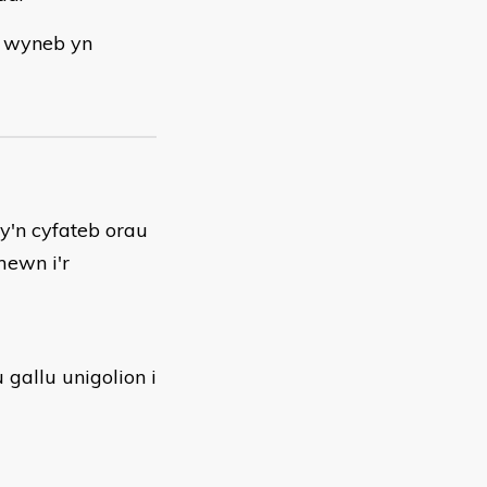
c wyneb yn
y'n cyfateb orau
mewn i'r
 gallu unigolion i