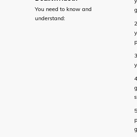
y
You need to know and
g
understand:
y
y
g
s
p
g