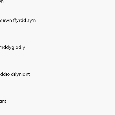
on
mewn ffyrdd sy'n
 ymddygiad y
ddio dilyniant
ant