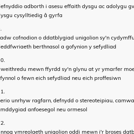
efnyddio adborth i asesu effaith dysgu ac adolygu 
ysgu cysylltiedig â gyrfa
adw cofnodion o ddatblygiad unigolion sy'n cydymffu
eddfwriaeth berthnasol a gofynion y sefydliad
weithredu mewn ffyrdd sy'n glynu at yr ymarfer moe
fynnol o fewn eich sefydliad neu eich proffesiwn
erio unrhyw ragfarn, defnydd o stereoteipiau, camw
ymddygiad anfoesegol neu ormesol
nnog ymreolaeth unigolion oddi mewn i'r broses dat