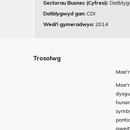
Sectorau Busnes (Cyfresi):
Datblyg
Datblygwyd gan:
CDI
Wedi'i gymeradwyo:
2014
Trosolwg
Mae'r
Mae'r
dysgu
hunan
symby
ponti
gweit