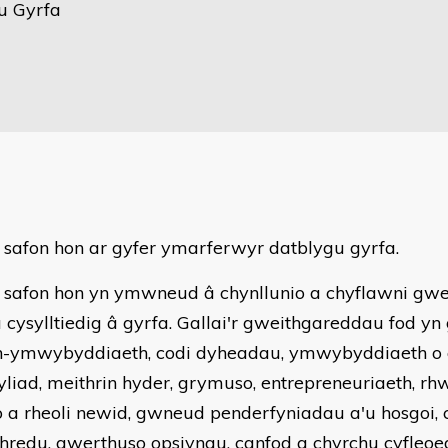
u Gyrfa
 safon hon ar gyfer ymarferwyr datblygu gyrfa.
 safon hon yn ymwneud â chynllunio a chyflawni gw
 cysylltiedig â gyrfa. Gallai'r gweithgareddau fod yn 
-ymwybyddiaeth, codi dyheadau, ymwybyddiaeth o 
liad, meithrin hyder, grymuso, entrepreneuriaeth, rh
o a rheoli newid, gwneud penderfyniadau a'u hosgoi, 
hredu, gwerthuso opsiynau, canfod a chyrchu cyfleoe