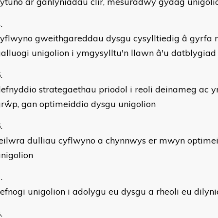
ytuno ar ganlyniadau clir, mesuradwy gydag unigoli
yflwyno gweithgareddau dysgu cysylltiedig â gyrfa 
alluogi unigolion i ymgysylltu'n llawn â'u datblygiad
efnyddio strategaethau priodol i reoli deinameg ac
rŵp, gan optimeiddio dysgu unigolion
eilwra dulliau cyflwyno a chynnwys er mwyn optimei
nigolion
efnogi unigolion i adolygu eu dysgu a rheoli eu dilyni