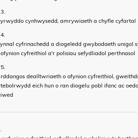
hyrwyddo cynhwysedd, amrywiaeth a chyfle cyfartal
ynnal cyfrinachedd a diogeledd gwybodaeth unigol sy
ofynion cyfreithiol a'r polisïau sefydliadol perthnasol
rddangos dealltwriaeth o ofynion cyfreithiol, gweithdr
tebolrwydd eich hun o ran diogelu pobl ifanc ac oedo
niwed