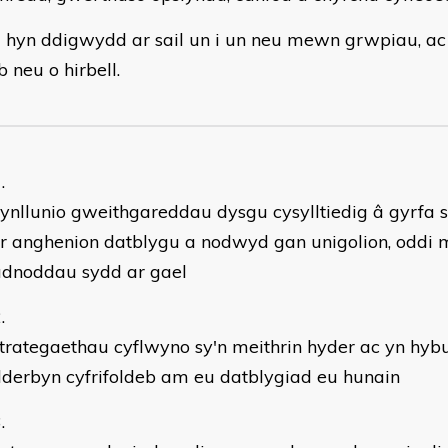
i hyn ddigwydd ar sail un i un neu mewn grwpiau, a
 neu o hirbell.
ynllunio gweithgareddau dysgu cysylltiedig â gyrfa s
'r anghenion datblygu a nodwyd gan unigolion, oddi 
adnoddau sydd ar gael
trategaethau cyflwyno sy'n meithrin hyder ac yn hybu
derbyn cyfrifoldeb am eu datblygiad eu hunain