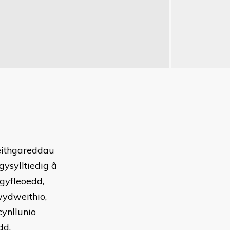
eithgareddau
gysylltiedig â
gyfleoedd,
wydweithio,
cynllunio
dd.