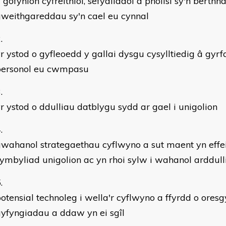
 gofynion cyfreithiol, sefydliadol a pholisi sy'n berthnas
weithgareddau sy'n cael eu cynnal
r ystod o gyfleoedd y gallai dysgu cysylltiedig â gyr
personol eu cwmpasu
r ystod o ddulliau datblygu sydd ar gael i unigolion
wahanol strategaethau cyflwyno a sut maent yn effei
ymbyliad unigolion ac yn rhoi sylw i wahanol arddul
otensial technoleg i wella'r cyflwyno a ffyrdd o ore
yfyngiadau a ddaw yn ei sgîl