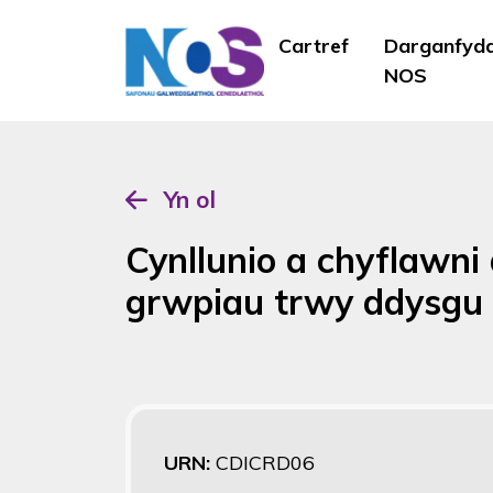
Cartref
Darganfyd
NOS
Yn ol
Cynllunio a chyflawni 
grwpiau trwy ddysgu c
URN:
CDICRD06