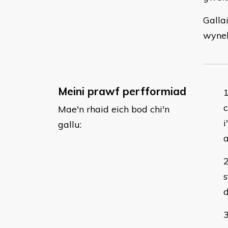
Galla
wyneb
Meini prawf perfformiad
c
Mae'n rhaid eich bod chi'n
i
gallu:
s
d