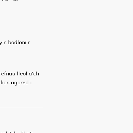
'n bodloni'r
efnau lleol a'ch
lion agored i