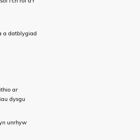
ol i'ch rôl a'r
fa a datblygiad
thio ar
liau dysgu
sgyn unrhyw