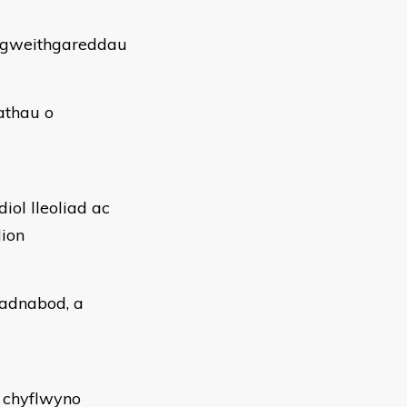
r gweithgareddau
athau o
iol lleoliad ac
ion
hadnabod, a
a chyflwyno