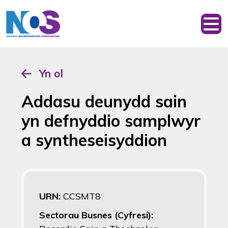
Yn ol
Addasu deunydd sain
yn defnyddio samplwyr
a syntheseisyddion
URN:
CCSMT8
Sectorau Busnes (Cyfresi):