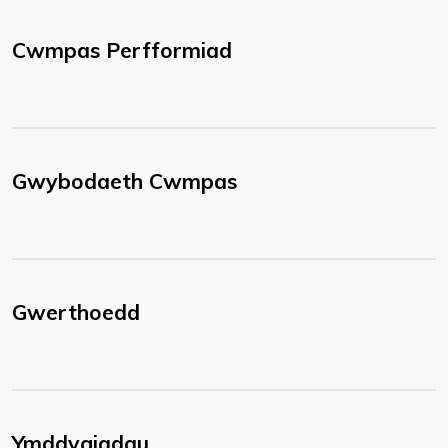
Cwmpas Perfformiad
Gwybodaeth Cwmpas
Gwerthoedd
Ymddygiadau