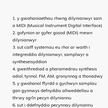
y gwahaniaethau rhwng dilynianwyr sain
a MIDI (Musical Instrument Digital Interface)
gofynion ar gyfer gosod (MIDI) mewn
dilynianwyr
sut caiff systemau eu rhoi ar waith i
integreiddio dilynianwyr, samplwyr a
syntheseisyddion
gweithrediad a pharamedrau synthesis
adiol, tynnol, FM, AM, gronynnog a thonadwy
y gwahanol ffyrdd o gychwyn samplau
gan gynnwys defnyddio allweddellau a
thrwy sgrîn pecyn dilyniannu
sut i ddefnyddio pecynnau dilyniannu