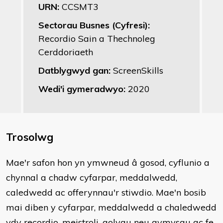
URN:
CCSMT3
Sectorau Busnes (Cyfresi):
Recordio Sain a Thechnoleg
Cerddoriaeth
Datblygwyd gan:
ScreenSkills
Wedi'i gymeradwyo:
2020
Trosolwg
​Mae'r safon hon yn ymwneud â gosod, cyflunio a
chynnal a chadw cyfarpar, meddalwedd,
caledwedd ac offerynnau'r stiwdio. Mae'n bosib
mai diben y cyfarpar, meddalwedd a chaledwedd
ydy recordio, meistroli, golygu neu gymysgu ac fe