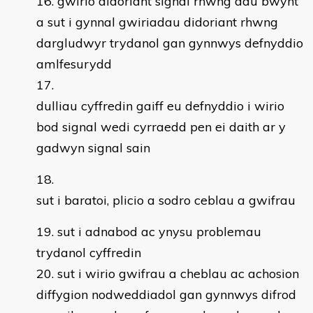
gwirio didoriant signal rhwng dau bwynt
a sut i gynnal gwiriadau didoriant rhwng
dargludwyr trydanol gan gynnwys defnyddio
amlfesurydd
dulliau cyffredin gaiff eu defnyddio i wirio
bod signal wedi cyrraedd pen ei daith ar y
gadwyn signal sain
sut i baratoi, plicio a sodro ceblau a gwifrau
sut i adnabod ac ynysu problemau
trydanol cyffredin
sut i wirio gwifrau a cheblau ac achosion
diffygion nodweddiadol gan gynnwys difrod