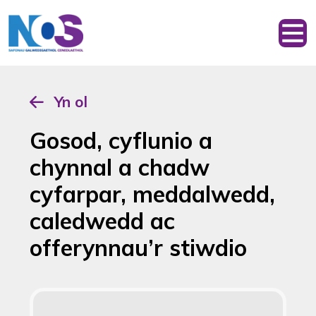
Yn ol
Gosod, cyflunio a
chynnal a chadw
cyfarpar, meddalwedd,
caledwedd ac
offerynnau’r stiwdio