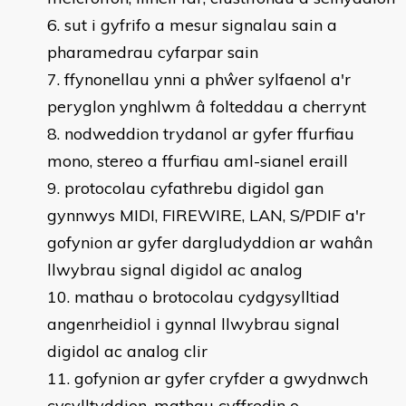
sut i gyfrifo a mesur signalau sain a
pharamedrau cyfarpar sain
ffynonellau ynni a phŵer sylfaenol a'r
peryglon ynghlwm â folteddau a cherrynt
nodweddion trydanol ar gyfer ffurfiau
mono, stereo a ffurfiau aml-sianel eraill
protocolau cyfathrebu digidol gan
gynnwys MIDI, FIREWIRE, LAN, S/PDIF a'r
gofynion ar gyfer dargludyddion ar wahân
llwybrau signal digidol ac analog
mathau o brotocolau cydgysylltiad
angenrheidiol i gynnal llwybrau signal
digidol ac analog clir
gofynion ar gyfer cryfder a gwydnwch
cysylltyddion, mathau cyffredin o