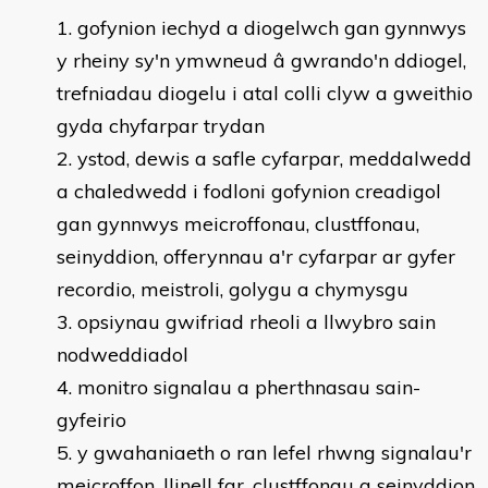
gofynion iechyd a diogelwch gan gynnwys
y rheiny sy'n ymwneud â gwrando'n ddiogel,
trefniadau diogelu i atal colli clyw a gweithio
gyda chyfarpar trydan
ystod, dewis a safle cyfarpar, meddalwedd
a chaledwedd i fodloni gofynion creadigol
gan gynnwys meicroffonau, clustffonau,
seinyddion, offerynnau a'r cyfarpar ar gyfer
recordio, meistroli, golygu a chymysgu
opsiynau gwifriad rheoli a llwybro sain
nodweddiadol
monitro signalau a pherthnasau sain-
gyfeirio
y gwahaniaeth o ran lefel rhwng signalau'r
meicroffon, llinell far, clustffonau a seinyddion