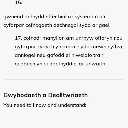
gwneud defnydd effeithiol o’r systemau a'r
cyfarpar cefnogaeth dechnegol sydd ar gael
cofnodi manylion am unrhyw offeryn neu
gyfarpar rydych yn amau sydd mewn cyflwr
anniogel neu gafodd ei niweidio tra'r
oeddech yn ei ddefnyddio, ar unwaith
Gwybodaeth a Dealltwriaeth
You need to know and understand: