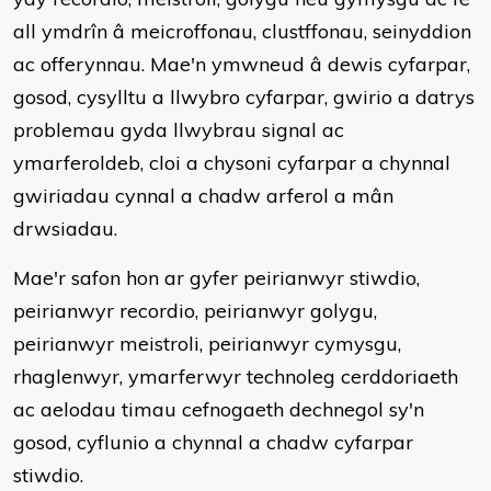
all ymdrîn â meicroffonau, clustffonau, seinyddion
ac offerynnau. Mae'n ymwneud â dewis cyfarpar,
gosod, cysylltu a llwybro cyfarpar, gwirio a datrys
problemau gyda llwybrau signal ac
ymarferoldeb, cloi a chysoni cyfarpar a chynnal
gwiriadau cynnal a chadw arferol a mân
drwsiadau.
Mae'r safon hon ar gyfer peirianwyr stiwdio,
peirianwyr recordio, peirianwyr golygu,
peirianwyr meistroli, peirianwyr cymysgu,
rhaglenwyr, ymarferwyr technoleg cerddoriaeth
ac aelodau timau cefnogaeth dechnegol sy'n
gosod, cyflunio a chynnal a chadw cyfarpar
stiwdio.