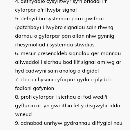
defnyddio cysylltwyr sy'n briodol i'r
cyfarpar a'r llwybr signal
defnyddio systemau paru gwifrau
(patchbay) i lwybro signalau sain rhwng
darnau o gyfarpar pan allan nhw gynnig
rhesymoliad i systemau stiwdios
mesur presenoldeb signalau ger mannau
allweddol i sicrhau bod llif signal amlwg ar
hyd cadwyni sain analog a digidol
cloi a chysoni cyfarpar gyda'i gilydd i
fodloni gofynion
profi cyfarpar i sicrhau ei fod wedi'i
gyflunio ac yn gweithio fel y disgwylir iddo
wneud
adnabod unrhyw gydrannau diffygiol neu