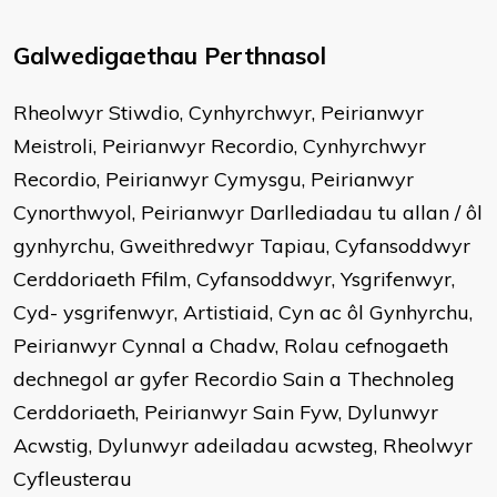
Galwedigaethau Perthnasol
Rheolwyr Stiwdio, Cynhyrchwyr, Peirianwyr
Meistroli, Peirianwyr Recordio, Cynhyrchwyr
Recordio, Peirianwyr Cymysgu, Peirianwyr
Cynorthwyol, Peirianwyr Darllediadau tu allan / ôl
gynhyrchu, Gweithredwyr Tapiau, Cyfansoddwyr
Cerddoriaeth Ffilm, Cyfansoddwyr, Ysgrifenwyr,
Cyd- ysgrifenwyr, Artistiaid, Cyn ac ôl Gynhyrchu,
Peirianwyr Cynnal a Chadw, Rolau cefnogaeth
dechnegol ar gyfer Recordio Sain a Thechnoleg
Cerddoriaeth, Peirianwyr Sain Fyw, Dylunwyr
Acwstig, Dylunwyr adeiladau acwsteg, Rheolwyr
Cyfleusterau