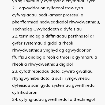
yn sgil symud y cyfarpar a chymalau sych
egwyddorion sylfaenol trawsyrru,
cyfyngiadau, oedi (amser prosesu) a
pherfformiad nodweddiadol rhwydweithiau,
Technoleg Gwybodaeth a dyfeisiau
terminoleg a diffiniadau perthnasol ar
gyfer systemau digidol a rheoli
rhwydweithiau ynghyd ag egwyddorion
ffurfiau analog o reoli a throsi o gymharu â
rheoli a rhwydweithiau digidol
cyfathrebiadau data, cywiro gwallau,
rhyngwynebu data, a sut i ryngwynebu
dyfeisiau sain gyda systemau gweithredu
cyfrifiaduron
cyfyngiadau gweithredol a thechnegol