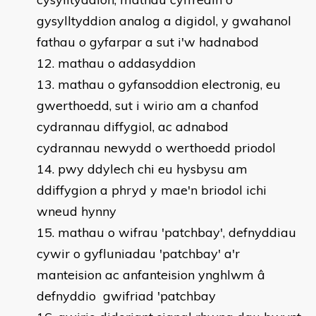
gysylltyddion analog a digidol, y gwahanol
fathau o gyfarpar a sut i'w hadnabod
mathau o addasyddion
mathau o gyfansoddion electronig, eu
gwerthoedd, sut i wirio am a chanfod
cydrannau diffygiol, ac adnabod
cydrannau newydd o werthoedd priodol
pwy ddylech chi eu hysbysu am
ddiffygion a phryd y mae'n briodol ichi
wneud hynny
mathau o wifrau 'patchbay', defnyddiau
cywir o gyfluniadau 'patchbay' a'r
manteision ac anfanteision ynghlwm â
defnyddio gwifriad 'patchbay