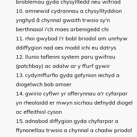
broblemau gyda chysylltedd neu wifriad
amnewid cydrannau a chysylltyddion
ynghyd â chynnal gwaith trwsio sy'n
berthnasol i'ch maes arbenigedd chi
rhoi gwybod i'r bobl briodol am unrhyw
ddiffygion nad oes modd ichi eu datrys
llunio taflenni system paru gwifrau
(patchbay) ac adalw ar y ffurf gywir
cydymffurfio gyda gofynion iechyd a
diogelwch bob amser
gwirio cyflwr yr offerynnau a'r cyfarpar
yn rheolaidd er mwyn sicrhau defnydd diogel
ac effeithiol cyson
adnabod diffygion gyda chyfarpar a
ffynonellau trwsio a chynnal a chadw priodol