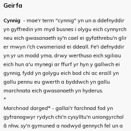
Geirfa
​Cynnig
- mae'r term "cynnig" yn un a ddefnyddir
yn gyffredin ym myd busnes i olygu eich cynnyrch
neu eich gwasanaeth sy'n cael ei gyfathrebu'n glir
er mwyn i'ch cwsmeriaid ei ddeall. Fe'i defnyddir
yn yr un modd yma, drwy werthuso eich sgiliau
eich hun a'u mynegi ar ffurf yr hyn y gallwch ei
gynnig, fydd yn golygu eich bod chi ac eraill yn
gallu pennu eu gwerth a byddwch yn gallu
marchnata eich gwasanaeth yn hyderus.
*
Marchnad darged
* - gallai'r farchnad fod yn
gyfranogwyr rydych chi'n cysylltu'n uniongyrchol
â nhw, sy'n gymuned a nodwyd gennych fel un a