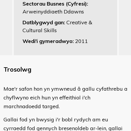
Sectorau Busnes (Cyfresi):
Arweinyddiaeth Ddawns
Datblygwyd gan:
Creative &
Cultural Skills
Wedi'i gymeradwyo:
2011
Trosolwg
Mae'r safon hon yn ymwneud â gallu cyfathrebu a
chyflwyno eich hun yn effeithiol i'ch
marchnadoedd targed.
Gallai fod yn bwysig i'r bobl rydych am eu
cyrraedd fod gennych bresenoldeb ar-lein, gallai