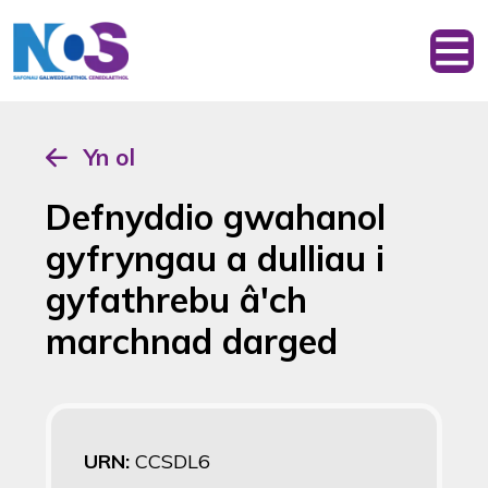
Yn ol
Defnyddio gwahanol
gyfryngau a dulliau i
gyfathrebu â'ch
marchnad darged
URN:
CCSDL6