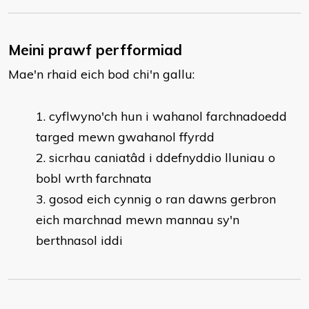
Meini prawf perfformiad
Mae'n rhaid eich bod chi'n gallu:
​​cyflwyno'ch hun i wahanol farchnadoedd
targed mewn gwahanol ffyrdd
sicrhau caniatâd i ddefnyddio lluniau o
bobl wrth farchnata
gosod eich cynnig o ran dawns gerbron
eich marchnad mewn mannau sy'n
berthnasol iddi