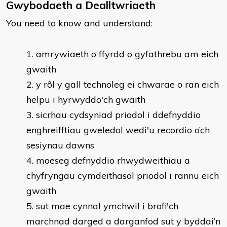
Gwybodaeth a Dealltwriaeth
You need to know and understand:
​​amrywiaeth o ffyrdd o gyfathrebu am eich
gwaith
y rôl y gall technoleg ei chwarae o ran eich
helpu i hyrwyddo'ch gwaith
sicrhau cydsyniad priodol i ddefnyddio
enghreifftiau gweledol wedi'u recordio o’ch
sesiynau dawns
moeseg defnyddio rhwydweithiau a
chyfryngau cymdeithasol priodol i rannu eich
gwaith
sut mae cynnal ymchwil i brofi'ch
marchnad darged a darganfod sut y byddai’n