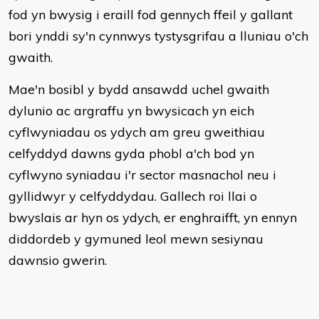
fod yn bwysig i eraill fod gennych ffeil y gallant
bori ynddi sy'n cynnwys tystysgrifau a lluniau o'ch
gwaith.
Mae'n bosibl y bydd ansawdd uchel gwaith
dylunio ac argraffu yn bwysicach yn eich
cyflwyniadau os ydych am greu gweithiau
celfyddyd dawns gyda phobl a'ch bod yn
cyflwyno syniadau i'r sector masnachol neu i
gyllidwyr y celfyddydau. Gallech roi llai o
bwyslais ar hyn os ydych, er enghraifft, yn ennyn
diddordeb y gymuned leol mewn sesiynau
dawnsio gwerin.