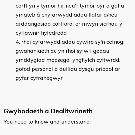
corff yn y tymor hir neu'r tymor byr a gallu
ymateb â chyfarwyddiadau llafar a/neu
arddangosiad corfforol er mwyn sicrhau y
cyflawnir hyfedredd
rhoi cyfarwyddiadau cywiro sy'n cefnogi
gwahaniaeth ac yn rhoi sylw i godau
ymddygiad moesegol ynghylch cyffwrdd,
gofod personol a dulliau dysgu priodol ar
gyfer cyfranogwyr
Gwybodaeth a Dealltwriaeth
You need to know and understand: