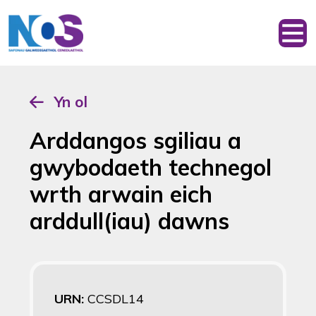
Yn ol
Arddangos sgiliau a
gwybodaeth technegol
wrth arwain eich
arddull(iau) dawns
URN:
CCSDL14