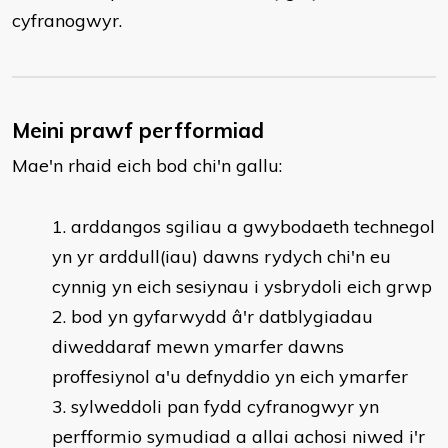
cyfranogwyr.
Meini prawf perfformiad
Mae'n rhaid eich bod chi'n gallu:
​​​​arddangos sgiliau a gwybodaeth technegol
yn yr arddull(iau) dawns rydych chi'n eu
cynnig yn eich sesiynau i ysbrydoli eich grwp
bod yn gyfarwydd â'r datblygiadau
diweddaraf mewn ymarfer dawns
proffesiynol a'u defnyddio yn eich ymarfer
sylweddoli pan fydd cyfranogwyr yn
perfformio symudiad a allai achosi niwed i'r