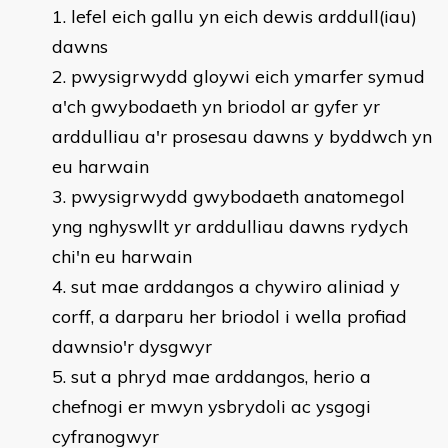
​​lefel eich gallu yn eich dewis arddull(iau)
dawns
pwysigrwydd gloywi eich ymarfer symud
a'ch gwybodaeth yn briodol ar gyfer yr
arddulliau a'r prosesau dawns y byddwch yn
eu harwain
pwysigrwydd gwybodaeth anatomegol
yng nghyswllt yr arddulliau dawns rydych
chi'n eu harwain
sut mae arddangos a chywiro aliniad y
corff, a darparu her briodol i wella profiad
dawnsio'r dysgwyr
sut a phryd mae arddangos, herio a
chefnogi er mwyn ysbrydoli ac ysgogi
cyfranogwyr