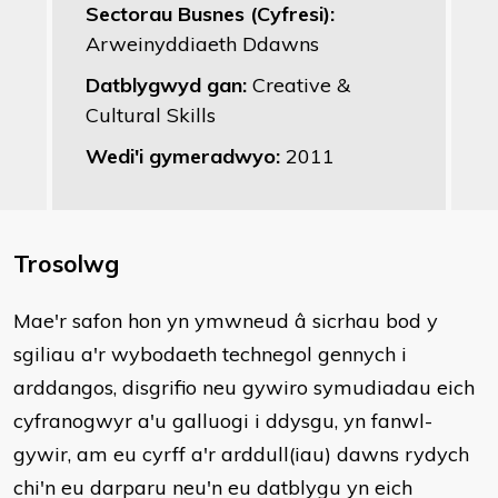
Sectorau Busnes (Cyfresi):
Arweinyddiaeth Ddawns
Datblygwyd gan:
Creative &
Cultural Skills
Wedi'i gymeradwyo:
2011
Trosolwg
​Mae'r safon hon yn ymwneud â sicrhau bod y
sgiliau a'r wybodaeth technegol gennych i
arddangos, disgrifio neu gywiro symudiadau eich
cyfranogwyr a'u galluogi i ddysgu, yn fanwl-
gywir, am eu cyrff a'r arddull(iau) dawns rydych
chi'n eu darparu neu'n eu datblygu yn eich