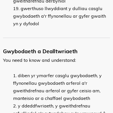
gweithdrefnau derbyniol
gwerthuso llwyddiant y dulliau casglu
gwybodaeth a'r ffynonellau ar gyfer gwaith
yn y dyfodol
Gwybodaeth a Dealltwriaeth
You need to know and understand:
​diben yr ymarfer casglu gwybodaeth, y
ffynonellau gwybodaeth arferol a'r
gweithdrefnau arferol ar gyfer ceisio am,
manteisio ar a chaffael gwybodaeth
y ddeddfwriaeth, y gweithdrefnau