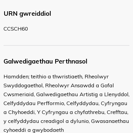
URN gwreiddiol
CCSCH60
Galwedigaethau Perthnasol
Hamdden; teithio a thwristiaeth, Rheolwyr
Swyddogaethol, Rheolwyr Ansawdd a Gofal
Cwsmeriaid, Galwedigaethau Artistig a Llenyddol,
Celfyddydau Perfformio, Celfyddydau, Cyfryngau
a Chyhoeddi, Y Cyfryngau a chyfathrebu, Crefftau,
y celfyddydau creadigol a dylunio, Gwasanaethau
cyhoeddi a gwybodaeth