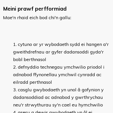
Meini prawf perfformiad
Mae'n rhaid eich bod chi'n gallu:
cytuno ar yr wybodaeth sydd ei hangen a'r
gweithdrefnau ar gyfer dadansoddi gyda'r
bobl berthnasol
defnyddio technegau ymchwilio priodol i
adnabod ffynonellau ymchwil cynradd ac
eilradd perthnasol
casglu gwybodaeth yn unol â gofynion y
dadansoddiad ac adnabod y gwrthrychau
neu'r strwythurau sy'n cael eu hymchwilio
asesu a dewis gwybodaeth yn ôl ei