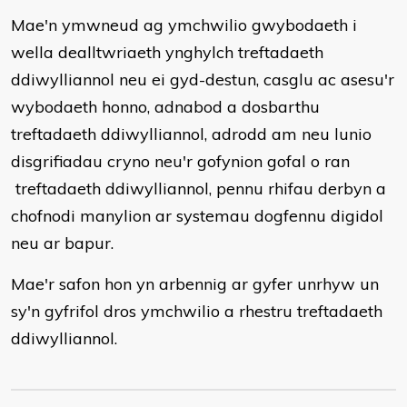
Mae'n ymwneud ag ymchwilio gwybodaeth i
wella dealltwriaeth ynghylch treftadaeth
ddiwylliannol neu ei gyd-destun, casglu ac asesu'r
wybodaeth honno, adnabod a dosbarthu
treftadaeth ddiwylliannol, adrodd am neu lunio
disgrifiadau cryno neu'r gofynion gofal o ran
treftadaeth ddiwylliannol, pennu rhifau derbyn a
chofnodi manylion ar systemau dogfennu digidol
neu ar bapur.
Mae'r safon hon yn arbennig ar gyfer unrhyw un
sy'n gyfrifol dros ymchwilio a rhestru treftadaeth
ddiwylliannol.