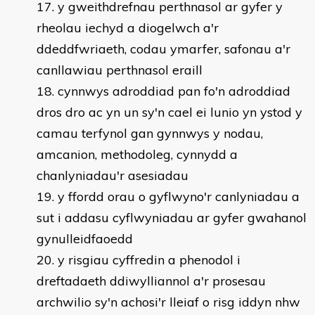
y gweithdrefnau perthnasol ar gyfer y
rheolau iechyd a diogelwch a'r
ddeddfwriaeth, codau ymarfer, safonau a'r
canllawiau perthnasol eraill
cynnwys adroddiad pan fo'n adroddiad
dros dro ac yn un sy'n cael ei lunio yn ystod y
camau terfynol gan gynnwys y nodau,
amcanion, methodoleg, cynnydd a
chanlyniadau'r asesiadau
y ffordd orau o gyflwyno'r canlyniadau a
sut i addasu cyflwyniadau ar gyfer gwahanol
gynulleidfaoedd
y risgiau cyffredin a phenodol i
dreftadaeth ddiwylliannol a'r prosesau
archwilio sy'n achosi'r lleiaf o risg iddyn nhw