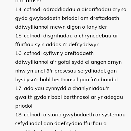
bob amser
cofnodi adroddiadau a disgrifiadau cryno
gyda gwybodaeth briodol am dreftadaeth
ddiwylliannol mewn digon o fanylder
cofnodi disgrifiadau a chrynodebau ar
ffurfiau sy'n addas i'r defnyddwyr
cofnodi cyflwr y dreftadaeth
ddiwylliannol a'r gofal sydd ei angen arnyn
nhw yn unol â'r prosesau sefydliadol, gan
hysbysu'r bobl berthnasol pan fo'n briodol
adolygu cynnydd a chanlyniadau'r
gwaith gyda'r bobl berthnasol ar yr adegau
priodol
cofnodi a storio gwybodaeth ar systemau
sefydliadol gan ddefnyddio ffurfiau a