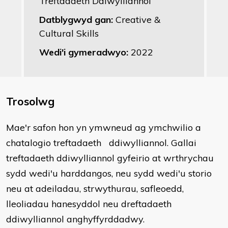
Treftadaeth Ddiwylliannol
Datblygwyd gan:
Creative &
Cultural Skills
Wedi'i gymeradwyo:
2022
Trosolwg
​Mae'r safon hon yn ymwneud ag ymchwilio a
chatalogio treftadaeth ddiwylliannol. Gallai
treftadaeth ddiwylliannol gyfeirio at wrthrychau
sydd wedi'u harddangos, neu sydd wedi'u storio
neu at adeiladau, strwythurau, safleoedd,
lleoliadau hanesyddol neu dreftadaeth
ddiwylliannol anghyffyrddadwy.