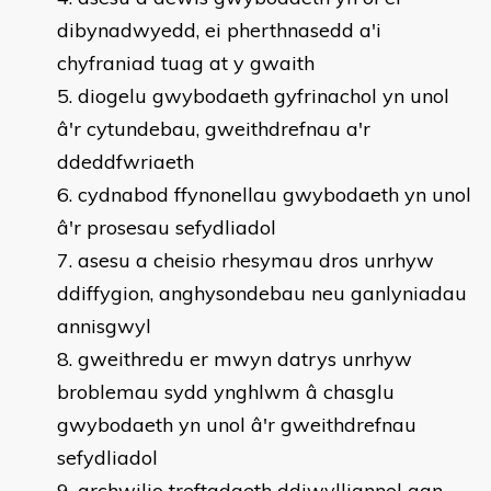
dibynadwyedd, ei pherthnasedd a'i
chyfraniad tuag at y gwaith
diogelu gwybodaeth gyfrinachol yn unol
â'r cytundebau, gweithdrefnau a'r
ddeddfwriaeth
cydnabod ffynonellau gwybodaeth yn unol
â'r prosesau sefydliadol
asesu a cheisio rhesymau dros unrhyw
ddiffygion, anghysondebau neu ganlyniadau
annisgwyl
gweithredu er mwyn datrys unrhyw
broblemau sydd ynghlwm â chasglu
gwybodaeth yn unol â'r gweithdrefnau
sefydliadol
archwilio treftadaeth ddiwylliannol gan