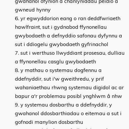
gwahanol ofynion a chanlyniadau peidio â
gwneud hynny
yr egwyddorion eang o ran deddfwriaeth
hawlfraint, sut i gydnabod ffynonellau
gwybodaeth a defnyddio safonau dyfynnu a
sut i ddiogelu gwybodaeth gyfrinachol
sut i werthuso llwyddiant prosesau, dulliau
a ffynonellau casglu gwybodaeth
y mathau o systemau dogfennu a
ddefnyddir, sut i'w gweithredu, y prif
wahaniaethau rhwng systemau digidol ac ar
bapur a'r problemau posibl ynghlwm â nhw
y systemau dosbarthu a ddefnyddir, y
gwahanol ddosbarthiadau o eitemau a sut i
gofnodi manylion dosbarthu