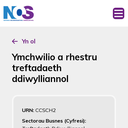
Yn ol
Ymchwilio a rhestru
treftadaeth
ddiwylliannol
URN:
CCSCH2
Sectorau Busnes (Cyfresi):