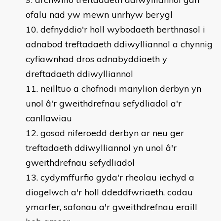
ofalu nad yw mewn unrhyw berygl
defnyddio'r holl wybodaeth berthnasol i
adnabod treftadaeth ddiwylliannol a chynnig
cyfiawnhad dros adnabyddiaeth y
dreftadaeth ddiwylliannol
neilltuo a chofnodi manylion derbyn yn
unol â'r gweithdrefnau sefydliadol a'r
canllawiau
gosod niferoedd derbyn ar neu ger
treftadaeth ddiwylliannol yn unol â'r
gweithdrefnau sefydliadol
cydymffurfio gyda'r rheolau iechyd a
diogelwch a'r holl ddeddfwriaeth, codau
ymarfer, safonau a'r gweithdrefnau eraill