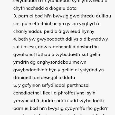
sefydliadol a'r cytundebau sy'n ymwneud â
chyfrinachedd a diogelu data
pam ei bod hi'n bwysig gweithredu dulliau
casglu'n effeithiol ac yn gyson ynghyd â
chanlyniadau peidio â gwneud hynny
beth yw gwybodaeth ddilys a dibynadwy,
sut i asesu, dewis, dehongli a dosbarthu
gwahanol fathau o wybodaeth, sut gellir
ymdrin ag anghysondebau mewn
gwybodaeth a'r hyn y gellid ei ystyried yn
driniaeth anfoesegol o ddata
y gofynion sefydliadol perthnasol,
cenedlaethol, lleol, a phroffesiynol sy'n
ymwneud â dadansoddi cudd wybodaeth,
pam ei bod hi'n bwysig cydymffurfio gyda'r