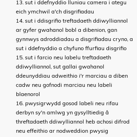
sut i ddefnyddio lluniau camera i ategu
eich ymchwil a'ch disgrifiadau
sut i ddisgrifio treftadaeth ddiwylliannol
ar gyfer gwahanol bobl a dibenion, gan
gynnwys adroddiadau a disgrifiadau cryno, a
sut i ddefnyddio a chyfuno ffurfiau disgrifio
sut i farcio neu labelu treftadaeth
ddiwylliannol, sut gallai gwahanol
ddeunyddiau adweithio i'r marciau a diben
cadw neu gofnodi marciau neu labeli
blaenorol
pwysigrwydd gosod labeli neu rifau
derbyn sy'n amlwg yn gysylltiedig â
threftadaeth ddiwylliannol heb achosi difrod
neu effeithio ar nodweddion pwysig