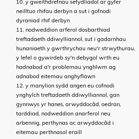
y gweithdrefnau sefydliadol ar gyfer
neilltuo rhifau derbyn a sut i gofnodi
dyraniad rhif derbyn
nodweddion arferol dosbarthiad
treftadaeth ddiwylliannol, sut i gadarnhau
hunaniaeth y gwrthrychau neu'r strwythurau,
y lefel o gywirdeb sy'n debygol wrth eu
hadnabod a'r problemau ynghlwm ag
adnabod eitemau anghyflawn
y manylion sydd angen eu cofnodi
ynghylch treftadaeth ddiwylliannol, gan
gynnwys yr hanes, arwyddocâd, oedran,
tarddiad, nodweddion anarferol neu
arbennig, perthynas ac arwyddocâd i
eitemau perthnasol eraill