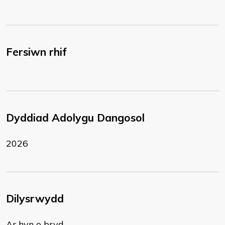
Fersiwn rhif
Dyddiad Adolygu Dangosol
2026
Dilysrwydd
Ar hyn o bryd