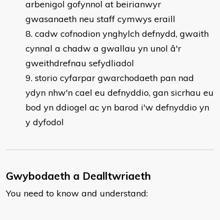
arbenigol gofynnol at beirianwyr
gwasanaeth neu staff cymwys eraill
cadw cofnodion ynghylch defnydd, gwaith
cynnal a chadw a gwallau yn unol â'r
gweithdrefnau sefydliadol
storio cyfarpar gwarchodaeth pan nad
ydyn nhw'n cael eu defnyddio, gan sicrhau eu
bod yn ddiogel ac yn barod i'w defnyddio yn
y dyfodol
Gwybodaeth a Dealltwriaeth
You need to know and understand: