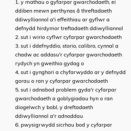
​y mathau o gyfarpar gwarchodaeth, ei
ddiben mewn perthynas â threftadaeth
ddiwylliannol a'i effeithiau ar gyflwr a
defnydd hirdymor treftadaeth ddiwylliannol
sut i wirio cyflwr cyfarpar gwarchodaeth
sut i ddefnyddio, storio, calibro, cynnal a
chadw ac addasu'r cyfarpar gwarchodaeth
rydych yn gweithio gydag o
sut i gynghori a chyfarwyddo ar y defnydd
gorau o ran y cyfarpar gwarchodaeth
sut i adnabod problem gyda'r cyfarpar
gwarchodaeth a goblygiadau hyn o ran
diogelwch y bobl, y dreftadaeth
ddiwylliannol a'r adnoddau
pwysigrwydd sicrhau bod y cyfarpar