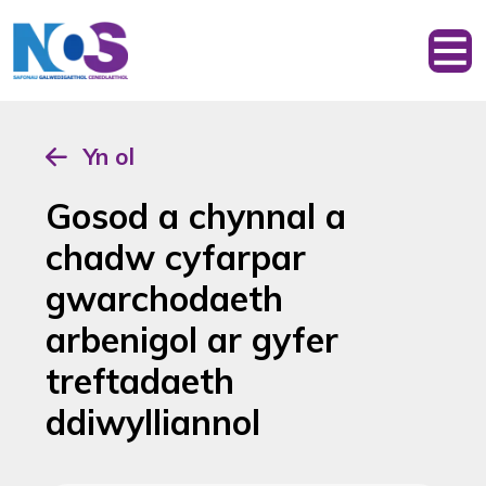
Yn ol
Gosod a chynnal a
chadw cyfarpar
gwarchodaeth
arbenigol ar gyfer
treftadaeth
ddiwylliannol