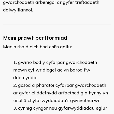
gwarchodaeth arbenigol ar gyfer treftadaeth
ddiwylliannol.
Meini prawf perfformiad
Mae'n rhaid eich bod chi'n gallu:
​gwirio bod y cyfarpar gwarchodaeth
mewn cyflwr diogel ac yn barod i'w
ddefnyddio
gosod a pharatoi cyfarpar gwarchodaeth
ar gyfer ei ddefnydd arfaethedig a hynny yn
unol â chyfarwyddiadau'r gwneuthurwr
cynnig cyngor neu gyfarwyddiadau eglur