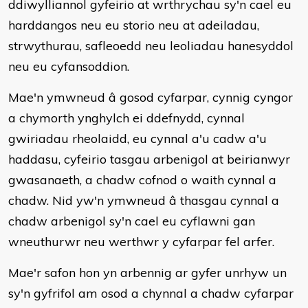
ddiwylliannol gyfeirio at wrthrychau sy'n cael eu
harddangos neu eu storio neu at adeiladau,
strwythurau, safleoedd neu leoliadau hanesyddol
neu eu cyfansoddion.
Mae'n ymwneud â gosod cyfarpar, cynnig cyngor
a chymorth ynghylch ei ddefnydd, cynnal
gwiriadau rheolaidd, eu cynnal a'u cadw a'u
haddasu, cyfeirio tasgau arbenigol at beirianwyr
gwasanaeth, a chadw cofnod o waith cynnal a
chadw. Nid yw'n ymwneud â thasgau cynnal a
chadw arbenigol sy'n cael eu cyflawni gan
wneuthurwr neu werthwr y cyfarpar fel arfer.
Mae'r safon hon yn arbennig ar gyfer unrhyw un
sy'n gyfrifol am osod a chynnal a chadw cyfarpar