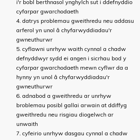
i'r bobl berthnasol ynghylch sut i ddefnyddio
cyfarpar gwarchodaeth
datrys problemau gweithredu neu addasu
arferol yn unol â chyfarwyddiadau'r
gwneuthurwr
cyflawni unrhyw waith cynnal a chadw
defnyddwyr sydd ei angen i sicrhau bod y
cyfarpar gwarchodaeth mewn cyflwr da a
hynny yn unol â chyfarwyddiadau'r
gwneuthurwr
adnabod a gweithredu ar unrhyw
broblemau posibl gallai arwain at ddiffyg
gweithredu neu risgiau diogelwch ar
unwaith
cyfeirio unrhyw dasgau cynnal a chadw