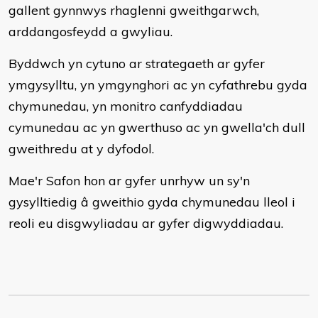
gallent gynnwys rhaglenni gweithgarwch,
arddangosfeydd a gwyliau.
Byddwch yn cytuno ar strategaeth ar gyfer
ymgysylltu, yn ymgynghori ac yn cyfathrebu gyda
chymunedau, yn monitro canfyddiadau
cymunedau ac yn gwerthuso ac yn gwella'ch dull
gweithredu at y dyfodol.
Mae'r Safon hon ar gyfer unrhyw un sy'n
gysylltiedig â gweithio gyda chymunedau lleol i
reoli eu disgwyliadau ar gyfer digwyddiadau.