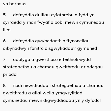
yn barhaus
5
defnyddio dulliau cyfathrebu a fydd yn
cyrraedd y rhan fwyaf o bobl mewn cymunedau
lleol
6
defnyddio gwybodaeth o ffynonellau
dibynadwy i fonitro disgwyliadau'r gymuned
7
adolygu a gwerthuso effeithiolrwydd
strategaethau a chamau gweithredu ar adegau
priodol
8
nodi newidiadau i strategaethau a chamau
gweithredu a allai wella ymgysylltiad
cymunedau mewn digwyddiadau yn y dyfodol