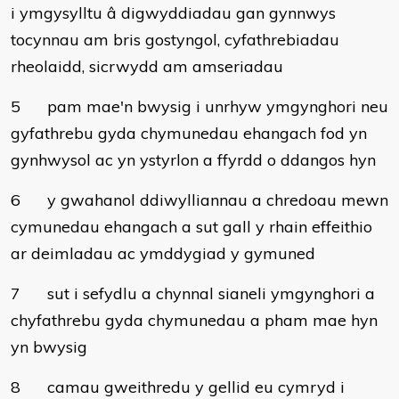
i ymgysylltu â digwyddiadau gan gynnwys
tocynnau am bris gostyngol, cyfathrebiadau
rheolaidd, sicrwydd am amseriadau
5
pam mae'n bwysig i unrhyw ymgynghori neu
gyfathrebu gyda chymunedau ehangach fod yn
gynhwysol ac yn ystyrlon a ffyrdd o ddangos hyn
6
y gwahanol ddiwylliannau a chredoau mewn
cymunedau ehangach a sut gall y rhain effeithio
ar deimladau ac ymddygiad y gymuned
7
sut i sefydlu a chynnal sianeli ymgynghori a
chyfathrebu gyda chymunedau a pham mae hyn
yn bwysig
8
camau gweithredu y gellid eu cymryd i