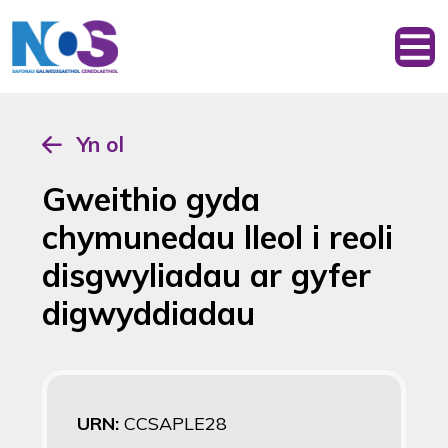
Yn ol
Gweithio gyda
chymunedau lleol i reoli
disgwyliadau ar gyfer
digwyddiadau
URN:
CCSAPLE28