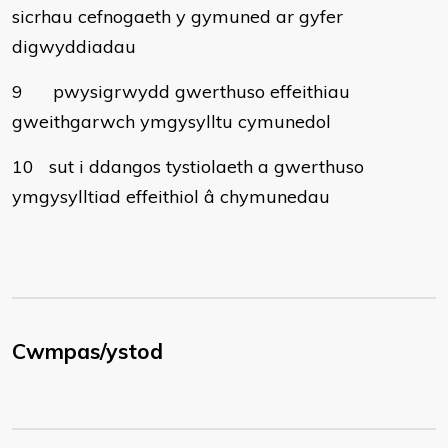
sicrhau cefnogaeth y gymuned ar gyfer
digwyddiadau
9
pwysigrwydd gwerthuso effeithiau
gweithgarwch ymgysylltu cymunedol
10
sut i ddangos tystiolaeth a gwerthuso
ymgysylltiad effeithiol â chymunedau
Cwmpas/ystod