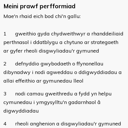
Meini prawf perfformiad
Mae'n rhaid eich bod chi'n gallu:
1
gweithio gyda chydweithwyr a rhanddeiliaid
perthnasol i ddatblygu a chytuno ar strategaeth
ar gyfer rheoli disgwyliadau'r gymuned
2
defnyddio gwybodaeth o ffynonellau
dibynadwy i nodi agweddau o ddigwyddiadau a
allai effeithio ar gymunedau lleol
3
nodi camau gweithredu a fydd yn helpu
cymunedau i ymgysylltu'n gadarnhaol â
digwyddiadau
4
rheoli anghenion a disgwyliadau'r gymuned