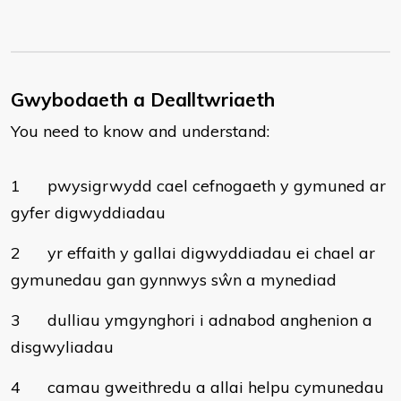
Gwybodaeth a Dealltwriaeth
You need to know and understand:
1
pwysigrwydd cael cefnogaeth y gymuned ar
gyfer digwyddiadau
2
yr effaith y gallai digwyddiadau ei chael ar
gymunedau gan gynnwys sŵn a mynediad
3
dulliau ymgynghori i adnabod anghenion a
disgwyliadau
4
camau gweithredu a allai helpu cymunedau