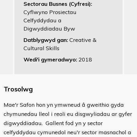
Sectorau Busnes (Cyfresi):
Cyflwyno Prosiectau
Celfyddydau a
Digwyddiadau Byw
Datblygwyd gan:
Creative &
Cultural Skills
Wedi'i gymeradwyo:
2018
Trosolwg
Mae'r Safon hon yn ymwneud â gweithio gyda
chymunedau lleol i reoli eu disgwyliadau ar gyfer
digwyddiadau.
Gallent fod yn y sector
celfyddydau cymunedol neu'r sector masnachol a