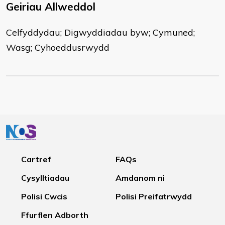
Geiriau Allweddol
Celfyddydau; Digwyddiadau byw; Cymuned;
Wasg; Cyhoeddusrwydd
Cartref
FAQs
Cysylltiadau
Amdanom ni
Polisi Cwcis
Polisi Preifatrwydd
Ffurflen Adborth