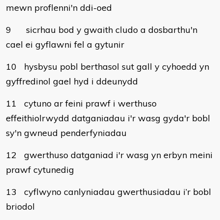
mewn proflenni'n ddi-oed
9
sicrhau bod y gwaith cludo a dosbarthu'n
cael ei gyflawni fel a gytunir
10
hysbysu pobl berthasol sut gall y cyhoedd yn
gyffredinol gael hyd i ddeunydd
11
cytuno ar feini prawf i werthuso
effeithiolrwydd datganiadau i'r wasg gyda'r bobl
sy'n gwneud penderfyniadau
12
gwerthuso datganiad i'r wasg yn erbyn meini
prawf cytunedig
13
cyflwyno canlyniadau gwerthusiadau i’r bobl
briodol