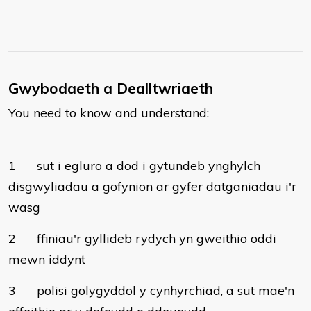
Gwybodaeth a Dealltwriaeth
You need to know and understand:
1
sut i egluro a dod i gytundeb ynghylch
disgwyliadau a gofynion ar gyfer datganiadau i'r
wasg
2
ffiniau'r gyllideb rydych yn gweithio oddi
mewn iddynt
3
polisi golygyddol y cynhyrchiad, a sut mae'n