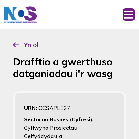
Yn ol
Drafftio a gwerthuso
datganiadau i'r wasg
URN:
CCSAPLE27
Sectorau Busnes (Cyfresi):
Cyflwyno Prosiectau
Celfyddydau a