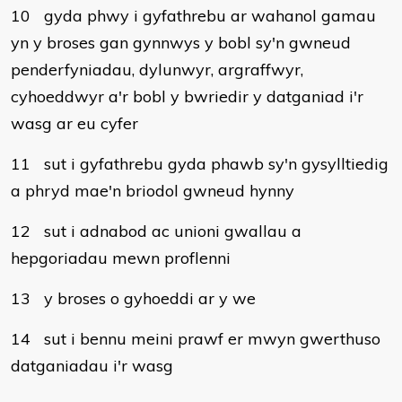
10
gyda phwy i gyfathrebu ar wahanol gamau
yn y broses gan gynnwys y bobl sy'n gwneud
penderfyniadau, dylunwyr, argraffwyr,
cyhoeddwyr a'r bobl y bwriedir y datganiad i'r
wasg ar eu cyfer
11
sut i gyfathrebu gyda phawb sy'n gysylltiedig
a phryd mae'n briodol gwneud hynny
12
sut i adnabod ac unioni gwallau a
hepgoriadau mewn proflenni
13
y broses o gyhoeddi ar y we
14
sut i bennu meini prawf er mwyn gwerthuso
datganiadau i'r wasg