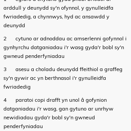
arddull y deunydd sy'n ofynnol, y gynulleidfa
fwriadedig, a chynnwys, hyd ac ansawdd y
deunydd
2
cytuno ar adnoddau ac amserlenni gofynnol i
gynhyrchu datganiadau i'r wasg gyda'r bobl sy'n
gwneud penderfyniadau
3
asesu a choladu deunydd ffeithiol a graffeg
sy'n gywir ac yn berthnasol i'r gynulleidfa
fwriadedig
4
paratoi copi drafft yn unol â gofynion
datganiadau i'r wasg, gan gytuno ar unrhyw
newidiadau gyda'r bobl sy'n gwneud
penderfyniadau