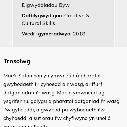
Digwyddiadau Byw
Datblygwyd gan:
Creative &
Cultural Skills
Wedi'i gymeradwyo:
2018
Trosolwg
Mae'r Safon hon yn ymwneud â pharatoi
gwybodaeth i'r cyhoedd a'r wasg, ar ffurf
datganiadau i'r wasg. Mae'n ymwneud ag
ysgrifennu, golygu a pharatoi datganiad i'r wasg
i'w gyhoeddi, a gwybod pa wybodaeth i'w
chyhoeddi a sut orau i'w chyflwyno yn unol â
natur y gynulleidfa.