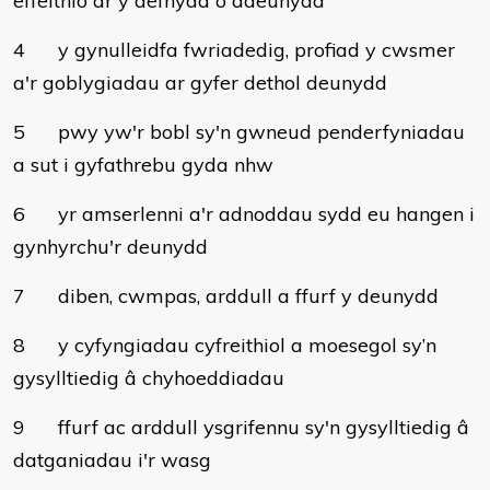
effeithio ar y defnydd o ddeunydd
4
y gynulleidfa fwriadedig, profiad y cwsmer
a'r goblygiadau ar gyfer dethol deunydd
5
pwy yw'r bobl sy'n gwneud penderfyniadau
a sut i gyfathrebu gyda nhw
6
yr amserlenni a'r adnoddau sydd eu hangen i
gynhyrchu'r deunydd
7
diben, cwmpas, arddull a ffurf y deunydd
8
y cyfyngiadau cyfreithiol a moesegol sy’n
gysylltiedig â chyhoeddiadau
9
ffurf ac arddull ysgrifennu sy'n gysylltiedig â
datganiadau i'r wasg