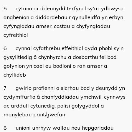
5
cytuno ar ddeunydd terfynol sy'n cydbwyso
anghenion a diddordebau'r gynulleidfa yn erbyn
cyfyngiadau amser, costau a chyfyngiadau
cyfreithiol
6
cynnal cyfathrebu effeithiol gyda phobl sy'n
gysylltiedig â chynhyrchu a dosbarthu fel bod
gofynion yn cael eu bodloni o ran amser a
chyllideb
7
gwirio proflenni a sicrhau bod y deunydd yn
cydymffurfio â chanfyddiadau ymchwil, cynnwys
ac arddull cytunedig, polisi golygyddol a
manylebau print/gwefan
8
unioni unrhyw wallau neu hepgoriadau