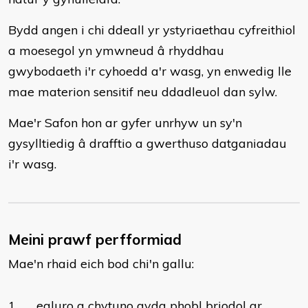
Bydd angen i chi ddeall yr ystyriaethau cyfreithiol
a moesegol yn ymwneud â rhyddhau
gwybodaeth i'r cyhoedd a'r wasg, yn enwedig lle
mae materion sensitif neu ddadleuol dan sylw.
Mae'r Safon hon ar gyfer unrhyw un sy'n
gysylltiedig â drafftio a gwerthuso datganiadau
i'r wasg.
Meini prawf perfformiad
Mae'n rhaid eich bod chi'n gallu:
1
egluro a chytuno gyda phobl briodol ar