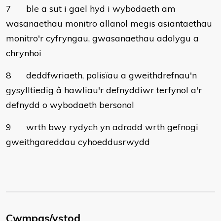
7
ble a sut i gael hyd i wybodaeth am
wasanaethau monitro allanol megis asiantaethau
monitro'r cyfryngau, gwasanaethau adolygu a
chrynhoi
8
deddfwriaeth, polisïau a gweithdrefnau'n
gysylltiedig â hawliau'r defnyddiwr terfynol a'r
defnydd o wybodaeth bersonol
9
wrth bwy rydych yn adrodd wrth gefnogi
gweithgareddau cyhoeddusrwydd
Cwmpas/ystod