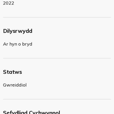
2022
Dilysrwydd
Ar hyn o bryd
Statws
Gwreiddiol
Sefydliad Cychwynnol