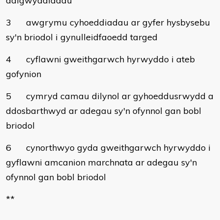
ddigwyddiadau
3
awgrymu cyhoeddiadau ar gyfer hysbysebu
sy'n briodol i gynulleidfaoedd targed
4
cyflawni gweithgarwch hyrwyddo i ateb
gofynion
5
cymryd camau dilynol ar gyhoeddusrwydd a
ddosbarthwyd ar adegau sy'n ofynnol gan bobl
briodol
6
cynorthwyo gyda gweithgarwch hyrwyddo i
gyflawni amcanion marchnata ar adegau sy'n
ofynnol gan bobl briodol
**