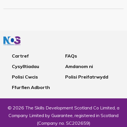
Cartref
FAQs
Cysylltiadau
Amdanom ni
Polisi Cwcis
Polisi Preifatrwydd
Ffurflen Adborth
© 2026 The Skills Development Scotland Co Limited, a
Company Limited by Guarantee, registered in Scotland
(Company no. SC202659)