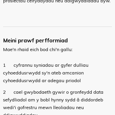
prosiectau celfyddydau neu ddigwyddiadau byw.
Meini prawf perfformiad
Mae'n rhaid eich bod chi'n gallu:
1
cyfrannu syniadau ar gyfer dulliau
cyhoeddusrwydd sy'n ateb amcanion
cyhoeddusrwydd ar adegau priodol
2
cael gwybodaeth gywir o gronfeydd data
sefydliadol am y bobl hynny sydd â diddordeb
wedi'i gofrestru mewn lleoliadau neu