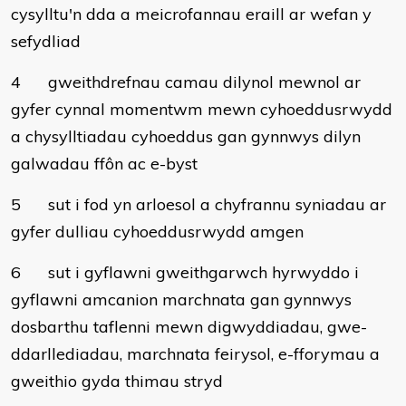
cysylltu'n dda a meicrofannau eraill ar wefan y
sefydliad
4
gweithdrefnau camau dilynol mewnol ar
gyfer cynnal momentwm mewn cyhoeddusrwydd
a chysylltiadau cyhoeddus gan gynnwys dilyn
galwadau ffôn ac e-byst
5
sut i fod yn arloesol a chyfrannu syniadau ar
gyfer dulliau cyhoeddusrwydd amgen
6
sut i gyflawni gweithgarwch hyrwyddo i
gyflawni amcanion marchnata gan gynnwys
dosbarthu taflenni mewn digwyddiadau, gwe-
ddarllediadau, marchnata feirysol, e-fforymau a
gweithio gyda thimau stryd