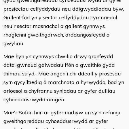
gyda gweithgareddau cyhoeddusrwydd ar gyfer
prosiectau celfyddydau neu ddigwyddiadau byw.
Gallent fod yn y sector celfyddydau cymunedol
neu'r sector masnachol a gallent gynnwys
rhaglenni gweithgarwch, arddangosfeydd a
gwyliau.
Mae hyn yn cynnwys chwilio drwy gronfeydd
data, gwneud galwadau ffôn a gweithio gyda
thimau stryd.
Mae angen i chi ddeall y prosesau
sy'n gysylltiedig â marchnata a hyrwyddo, bod yn
arloesol a chyfrannu syniadau ar gyfer dulliau
cyhoeddusrwydd amgen.
Mae'r Safon hon ar gyfer unrhyw un sy'n cefnogi
gweithgareddau cyhoeddusrwydd ar gyfer