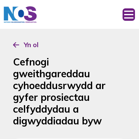
Yn ol
Cefnogi
gweithgareddau
cyhoeddusrwydd ar
gyfer prosiectau
celfyddydau a
digwyddiadau byw