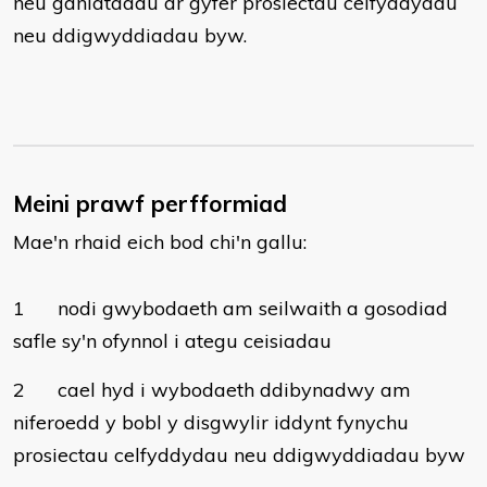
neu ganiatadau ar gyfer prosiectau celfyddydau
neu ddigwyddiadau byw.
Meini prawf perfformiad
Mae'n rhaid eich bod chi'n gallu:
1
nodi gwybodaeth am seilwaith a gosodiad
safle sy'n ofynnol i ategu ceisiadau
2
cael hyd i wybodaeth ddibynadwy am
niferoedd y bobl y disgwylir iddynt fynychu
prosiectau celfyddydau neu ddigwyddiadau byw