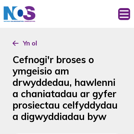
Yn ol
Cefnogi'r broses o
ymgeisio am
drwyddedau, hawlenni
a chaniatadau ar gyfer
prosiectau celfyddydau
a digwyddiadau byw