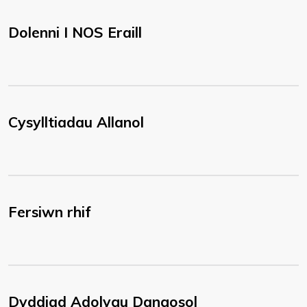
Dolenni I NOS Eraill
Cysylltiadau Allanol
Fersiwn rhif
Dyddiad Adolygu Dangosol