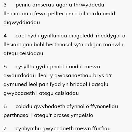
3
pennu amserau agor a thrwyddedu
lleoliadau o fewn pellter penodol i ardaloedd
digwyddiadau
4
cael hyd i gynlluniau diogeledd, meddygol a
llesiant gan bobl berthnasol sy'n ddigon manwl i
ategu ceisiadau
5
cysylltu gyda phobl briodol mewn
awdurdodau lleol, y gwasanaethau brys a'r
gymuned leol pan fydd yn briodol i gasglu
gwybodaeth i ategu ceisiadau
6
coladu gwybodaeth ofynnol o ffynonellau
perthnasol i ategu'r broses ymgeisio
7
cynhyrchu gwybodaeth mewn ffurfiau