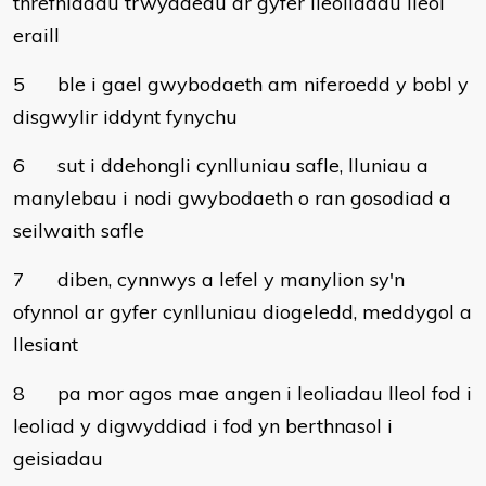
threfniadau trwyddedu ar gyfer lleoliadau lleol
eraill
5
ble i gael gwybodaeth am niferoedd y bobl y
disgwylir iddynt fynychu
6
sut i ddehongli cynlluniau safle, lluniau a
manylebau i nodi gwybodaeth o ran gosodiad a
seilwaith safle
7
diben, cynnwys a lefel y manylion sy'n
ofynnol ar gyfer cynlluniau diogeledd, meddygol a
llesiant
8
pa mor agos mae angen i leoliadau lleol fod i
leoliad y digwyddiad i fod yn berthnasol i
geisiadau