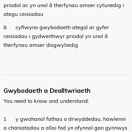
priodol ac yn unol â therfynau amser cytunedig i
ategu ceisiadau
8
cyflwyno gwybodaeth ategol ar gyfer
ceisiadau i gydweithwyr priodol yn unol â
therfynau amser disgwyliedig
Gwybodaeth a Dealltwriaeth
You need to know and understand:
1
y gwahanol fathau o drwyddedau, hawlenni
a chaniatadau a allai fod yn ofynnol gan gynnwys