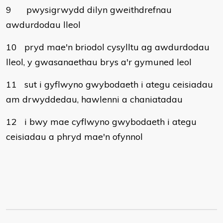
9
pwysigrwydd dilyn gweithdrefnau
awdurdodau lleol
10
pryd mae'n briodol cysylltu ag awdurdodau
lleol, y gwasanaethau brys a'r gymuned leol
11
sut i gyflwyno gwybodaeth i ategu ceisiadau
am drwyddedau, hawlenni a chaniatadau
12
i bwy mae cyflwyno gwybodaeth i ategu
ceisiadau a phryd mae'n ofynnol