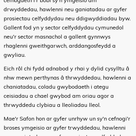
cefnogaeth i'r bobl sy'n ymgeisio am
drwyddedau, hawlenni neu ganiatadau ar gyfer
prosiectau celfyddydau neu ddigwyddiadau byw.
Gallent fod yn y sector celfyddydau cymunedol
neu'r sector masnachol a gallent gynnwys
rhaglenni gweithgarwch, arddangosfeydd a
gwyliau.
Eich rôl chi fydd adnabod y rhai y dylid cysylltu â
nhw mewn perthynas â thrwyddedau, hawlenni a
chaniatadau, coladu gwybodaeth i ategu
ceisiadau a chael gwybod am oriau agor a
thrwyddedu clybiau a lleoliadau lleol.
Mae'r Safon hon ar gyfer unrhyw un sy'n cefnogi'r
broses ymgeisio ar gyfer trwyddedau, hawlenni