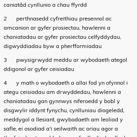
caniatâd cynllunio a chau ffyrdd
2
perthnasedd cyfreithiau presennol ac
amcanion ar gyfer prosiectau, hawlenni a
chaniatadau ar gyfer prosiectau celfyddydau,
digwyddiadau byw a pherfformiadau
3
pwysigrwydd meddu ar wybodaeth ategol
ddigonol ar gyfer ceisiadau
4
y math o wybodaeth a allai fod yn ofynnol i
ategu ceisiadau am drwyddedau, hawlenni a
chaniatadau gan gynnwys niferoedd y bobl y
disgwylir iddynt fynychu, cynlluniau diogeledd,
meddygol a llesiant, gwybodaeth am leoliad y
safle, ei osodiad a'i seilwaith ac oriau agor a