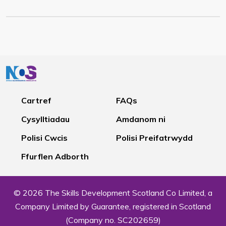
Cartref
FAQs
Cysylltiadau
Amdanom ni
Polisi Cwcis
Polisi Preifatrwydd
Ffurflen Adborth
© 2026 The Skills Development Scotland Co Limited, a
Company Limited by Guarantee, registered in Scotland
(Company no. SC202659)