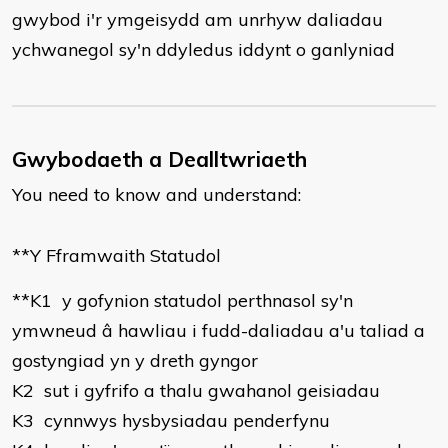
gwybod i'r ymgeisydd am unrhyw daliadau
ychwanegol sy'n ddyledus iddynt o ganlyniad
Gwybodaeth a Dealltwriaeth
You need to know and understand:
​**Y Fframwaith Statudol
**K1 y gofynion statudol perthnasol sy'n
ymwneud â hawliau i fudd-daliadau a'u taliad a
gostyngiad yn y dreth gyngor
K2 sut i gyfrifo a thalu gwahanol geisiadau
K3 cynnwys hysbysiadau penderfynu