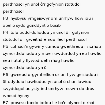
perthnasol yn unol â'r gofynion statudol
perthnasol
P3 hysbysu ymgeiswyr am unrhyw hawliau i
apelio sydd ganddynt o bosib
P4 talu budd-daliadau yn unol â'r gofynion
statudol a'r gweithdrefnau lleol perthnasol
P5 cofnodi'n gywir y camau gweithredu i sicrhau
cymorthdaliadau y mae'r awdurdod yn eu hawlio
neu i atal y llywodraeth rhag hawlio
cymorthdaliadau yn ôl
P6 gwneud argymhellion ar unrhyw geisiadau i
ôl-ddyddio hawliadau yn unol â chanllawiau
swyddogol ac ystyried unrhyw reswm da dros
wneud hynny
P7 prosesu tandaliadau lle bo'n ofynnol a rhoi