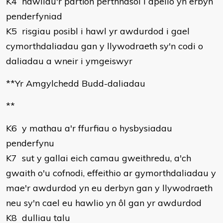
K4 hawliau'r partïon perthnasol i apelio yn erbyn
penderfyniad
K5 risgiau posibl i hawl yr awdurdod i gael
cymorthdaliadau gan y llywodraeth sy'n codi o
daliadau a wneir i ymgeiswyr
**Yr Amgylchedd Budd-daliadau
**
K6 y mathau a'r ffurfiau o hysbysiadau
penderfynu
K7 sut y gallai eich camau gweithredu, a'ch
gwaith o'u cofnodi, effeithio ar gymorthdaliadau y
mae'r awdurdod yn eu derbyn gan y llywodraeth
neu sy'n cael eu hawlio yn ôl gan yr awdurdod
K8 dulliau talu