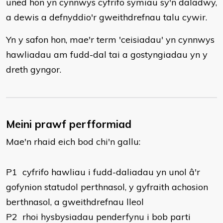
uned hon yn cynnwys cyfrifo symiau sy'n daladwy,
a dewis a defnyddio'r gweithdrefnau talu cywir.
Yn y safon hon, mae'r term 'ceisiadau' yn cynnwys
hawliadau am fudd-dal tai a gostyngiadau yn y
dreth gyngor.
Meini prawf perfformiad
Mae'n rhaid eich bod chi'n gallu:
​P1 cyfrifo hawliau i fudd-daliadau yn unol â'r
gofynion statudol perthnasol, y gyfraith achosion
berthnasol, a gweithdrefnau lleol
P2 rhoi hysbysiadau penderfynu i bob parti