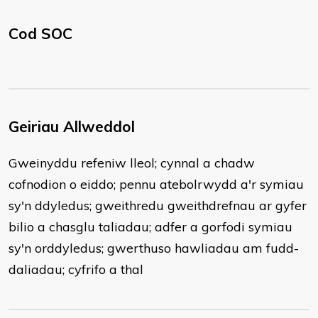
Cod SOC
Geiriau Allweddol
Gweinyddu refeniw lleol; cynnal a chadw
cofnodion o eiddo; pennu atebolrwydd a'r symiau
sy'n ddyledus; gweithredu gweithdrefnau ar gyfer
bilio a chasglu taliadau; adfer a gorfodi symiau
sy'n orddyledus; gwerthuso hawliadau am fudd-
daliadau; cyfrifo a thal