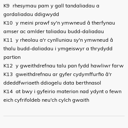
K9 rhesymau pam y gall tandaliadau a
gordaliadau ddigwydd
K10 y meini prawf sy'n ymwneud â therfynau
amser ac amlder taliadau budd-daliadau
K11 y rheolau a'r cynlluniau sy'n ymwneud â
thalu budd-daliadau i ymgeiswyr a thrydydd
partïon
K12 y gweithdrefnau talu pan fydd hawliwr farw
K13 gweithdrefnau ar gyfer cydymffurfio â'r
ddeddfwriaeth ddiogelu data berthnasol
K14 at bwy i gyfeirio materion nad ydynt o fewn
eich cyfrifoldeb neu'ch cylch gwaith