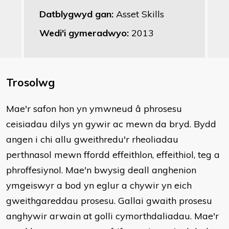
Datblygwyd gan:
Asset Skills
Wedi'i gymeradwyo:
2013
Trosolwg
​Mae'r safon hon yn ymwneud â phrosesu
ceisiadau dilys yn gywir ac mewn da bryd. Bydd
angen i chi allu gweithredu'r rheoliadau
perthnasol mewn ffordd effeithlon, effeithiol, teg a
phroffesiynol. Mae'n bwysig deall anghenion
ymgeiswyr a bod yn eglur a chywir yn eich
gweithgareddau prosesu. Gallai gwaith prosesu
anghywir arwain at golli cymorthdaliadau. Mae'r