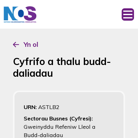
Yn ol
Cyfrifo a thalu budd-
daliadau
URN:
ASTLB2
Sectorau Busnes (Cyfresi):
Gweinyddu Refeniw Lleol a
Budd-daliadau