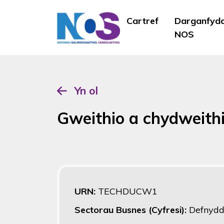
Cartref
Darganfyd
NOS
Yn ol
Gweithio a chydweithio
URN:
TECHDUCW1
Sectorau Busnes (Cyfresi):
Defnyd