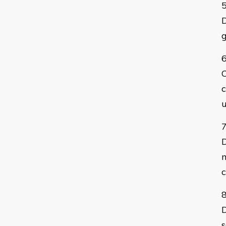
D
C
c
u
D
m
c
D
s