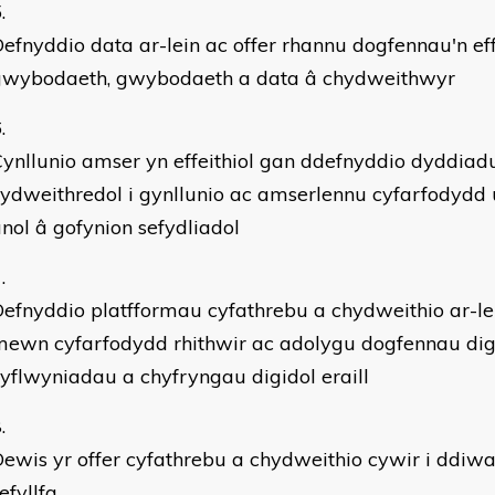
efnyddio data ar-lein ac offer rhannu dogfennau'n effe
gwybodaeth, gwybodaeth a data â chydweithwyr
ynllunio amser yn effeithiol gan ddefnyddio dyddiad
ydweithredol i gynllunio ac amserlennu cyfarfodydd 
nol â gofynion sefydliadol
efnyddio platfformau cyfathrebu a chydweithio ar-le
ewn cyfarfodydd rhithwir ac adolygu dogfennau digi
yflwyniadau a chyfryngau digidol eraill
ewis yr offer cyfathrebu a chydweithio cywir i ddiwa
efyllfa