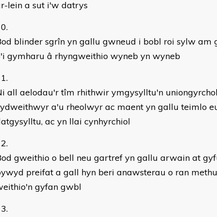
r-lein a sut i'w datrys
od blinder sgrîn yn gallu gwneud i bobl roi sylw am
o'i gymharu â rhyngweithio wyneb yn wyneb
i all aelodau'r tîm rhithwir ymgysylltu'n uniongyrchol
ydweithwyr a'u rheolwyr ac maent yn gallu teimlo e
atgysylltu, ac yn llai cynhyrchiol
od gweithio o bell neu gartref yn gallu arwain at gy
ywyd preifat a gall hyn beri anawsterau o ran methu 
eithio'n gyfan gwbl