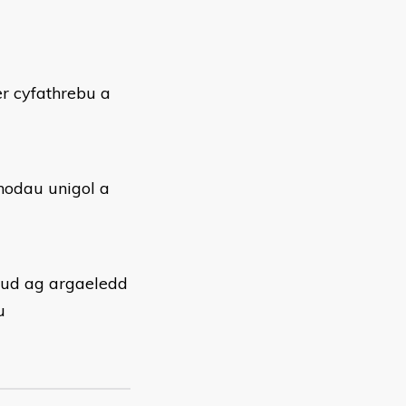
er cyfathrebu a
 nodau unigol a
neud ag argaeledd
u