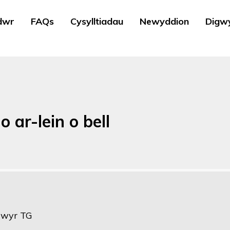
dwr
FAQs
Cysylltiadau
Newyddion
Digw
 ar-lein o bell
dwyr TG