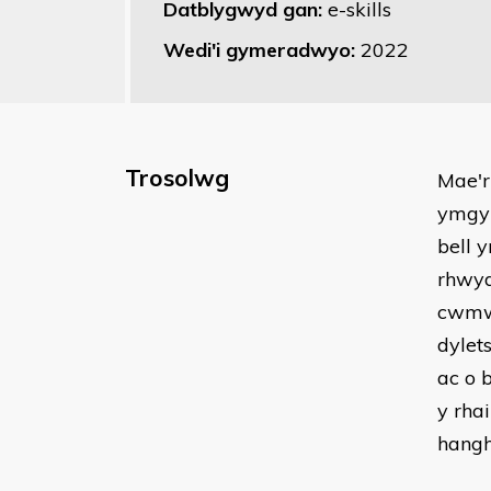
Datblygwyd gan:
e-skills
Wedi'i gymeradwyo:
2022
Trosolwg
Mae'r
ymgym
bell 
rhwyd
cwmwl
dylet
ac o b
y rha
hangh