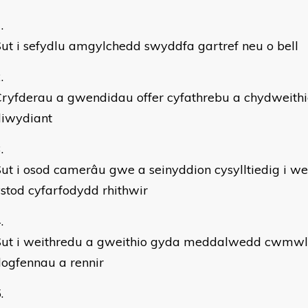
ut i sefydlu amgylchedd swyddfa gartref neu o bell
ryfderau a gwendidau offer cyfathrebu a chydweithi
diwydiant
ut i osod camerâu gwe a seinyddion cysylltiedig i we
stod cyfarfodydd rhithwir
Sut i weithredu a gweithio gyda meddalwedd cwmwl i
ogfennau a rennir