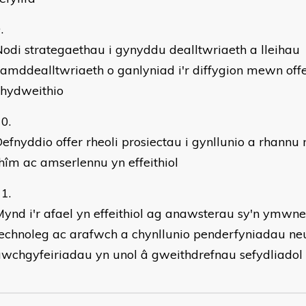
odi strategaethau i gynyddu dealltwriaeth a lleihau
amddealltwriaeth o ganlyniad i'r diffygion mewn off
chydweithio
efnyddio offer rheoli prosiectau i gynllunio a rhannu
hîm ac amserlennu yn effeithiol
ynd i'r afael yn effeithiol ag anawsterau sy'n ymw
echnoleg ac arafwch a chynllunio penderfyniadau ne
wchgyfeiriadau yn unol â gweithdrefnau sefydliadol