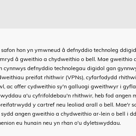
 safon hon yn ymwneud â defnyddio technoleg ddigido
ryd â gweithio a chydweithio o bell. Mae gweithio 
yn cynnwys defnyddio technolegau digidol gan gynnw
weithiau preifat rhithwir (VPNs), cyfarfodydd rhithwi
, ac offer cydweithio sy'n galluogi gweithwyr i gyfl
swyddau a'u cyfrifoldebau'n rhithwir, heb fod angen 
reifatrwydd y cartref neu leoliad arall o bell. Mae'r s
i sydd angen gweithio a chydweithio ar-lein o bell i d
enion eu hunain neu yn rhan o'u dyletswyddau.