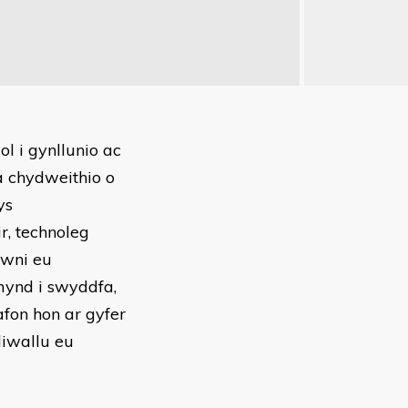
l i gynllunio ac
a chydweithio o
ys
r, technoleg
awni eu
mynd i swyddfa,
afon hon ar gyfer
diwallu eu