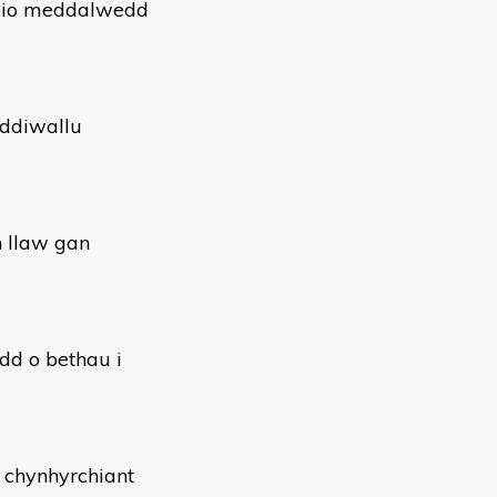
ddio meddalwedd
 ddiwallu
n llaw gan
dd o bethau i
 chynhyrchiant