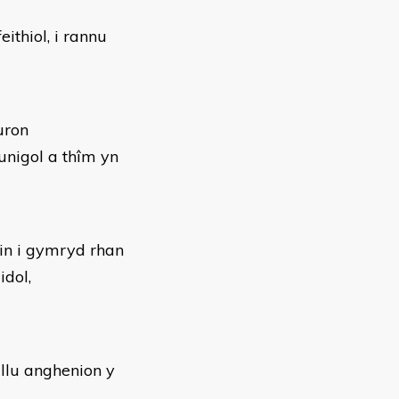
ithiol, i rannu
uron
unigol a thîm yn
in i gymryd rhan
dol,
llu anghenion y