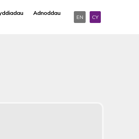
yddiadau
Adnoddau
EN
CY