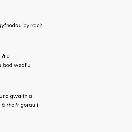
 gyfnodau byrrach
 â'u
u bod wedi'u
funo gwaith a
â rhoi'r gorau i