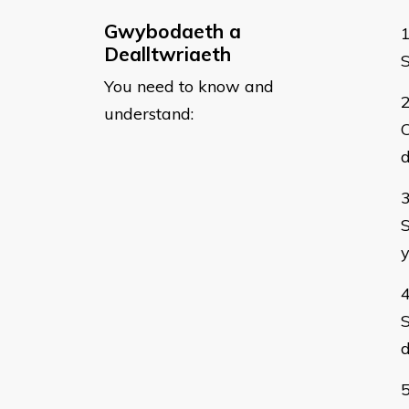
Gwybodaeth a
Dealltwriaeth
S
You need to know and
understand:
C
S
y
d