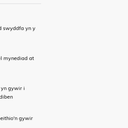
d swyddfa yn y
el mynediad at
 yn gywir i
 diben
eithio'n gywir