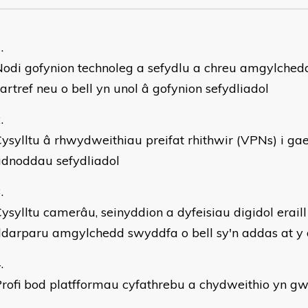
odi gofynion technoleg a sefydlu a chreu amgylched
artref neu o bell yn unol â gofynion sefydliadol
ysylltu â rhwydweithiau preifat rhithwir (VPNs) i ga
adnoddau sefydliadol
ysylltu camerâu, seinyddion a dyfeisiau digidol eraill
darparu amgylchedd swyddfa o bell sy'n addas at y
rofi bod platfformau cyfathrebu a chydweithio yn gw