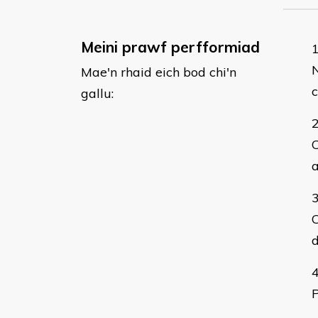
Meini prawf perfformiad
N
Mae'n rhaid eich bod chi'n
c
gallu:
C
C
d
P