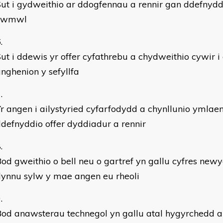
Sut i gydweithio ar ddogfennau a rennir gan ddefny
cwmwl
ut i ddewis yr offer cyfathrebu a chydweithio cywir i
nghenion y sefyllfa
r angen i ailystyried cyfarfodydd a chynllunio ymlae
defnyddio offer dyddiadur a rennir
od gweithio o bell neu o gartref yn gallu cyfres newy
dynnu sylw y mae angen eu rheoli
od anawsterau technegol yn gallu atal hygyrchedd a