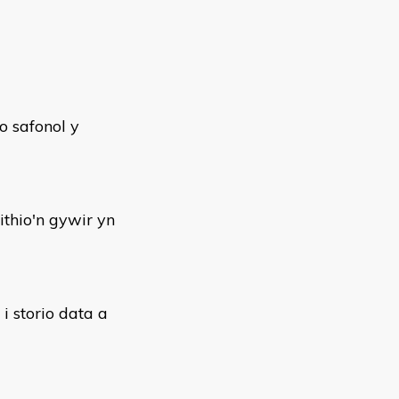
o safonol y
ithio'n gywir yn
 storio data a