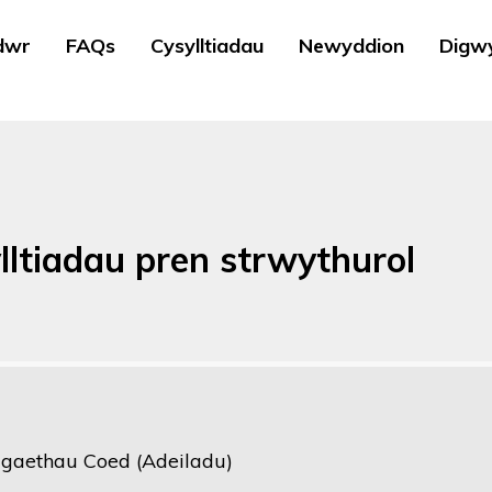
dwr
FAQs
Cysylltiadau
Newyddion
Digw
lltiadau pren strwythurol
gaethau Coed (Adeiladu)