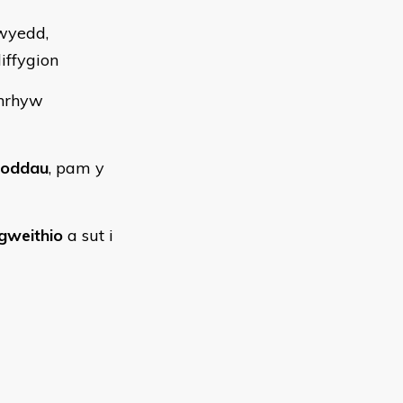
wyedd,
iffygion
unrhyw
noddau
, pam y
 gweithio
a sut i