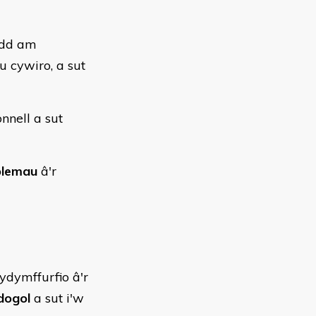
odd am
u cywiro, a sut
nnell a sut
blemau
â'r
ydymffurfio â'r
dogol
a sut i'w