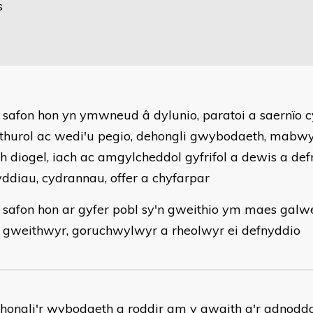
s
 safon hon yn ymwneud â dylunio, paratoi a saernïo c
thurol ac wedi'u pegio, dehongli gwybodaeth, mabwy
h diogel, iach ac amgylcheddol gyfrifol a dewis a de
ddiau, cydrannau, offer a chyfarpar
 safon hon ar gyfer pobl sy'n gweithio ym maes gal
l gweithwyr, goruchwylwyr a rheolwyr ei defnyddio
hongli'r wybodaeth a roddir am y gwaith a'r adnodd