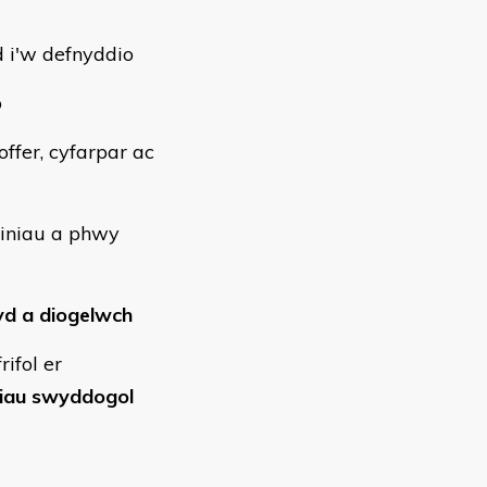
d i'w defnyddio
b
offer, cyfarpar ac
iniau a phwy
hyd a diogelwch
ifol er
wiau swyddogol