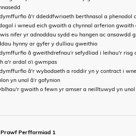
hnasedd
dymffurfio â'r ddeddfwriaeth berthnasol a phenodol 
ogol i wneud eich gwaith a chynnal arferion gwaith 
wis nifer yr adnoddau sydd eu hangen ac ansawdd g
dau hynny ar gyfer y dulliau gweithio
ymffurfio â gweithdrefnau’r sefydliad i leihau'r risg o
h a'r ardal o’i gwmpas
dymffurfio â'r wybodaeth a roddir yn y contract i wn
hlon yn unol â’r gofynion
blhau'r gwaith o fewn yr amser a neilltuwyd yn unol 
Prawf Perfformiad 1