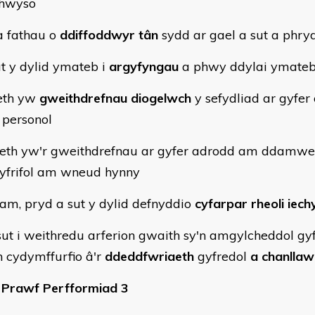
hwyso
 fathau o
ddiffoddwyr tân
sydd ar gael a sut a phry
t y dylid ymateb i
argyfyngau
a phwy ddylai ymate
eth yw
gweithdrefnau diogelwch
y sefydliad ar gyfer 
 personol
th yw'r gweithdrefnau ar gyfer adrodd am ddamwe
gyfrifol am wneud hynny
m, pryd a sut y dylid defnyddio
cyfarpar rheoli iec
ut i weithredu arferion gwaith sy'n amgylcheddol gyfr
cydymffurfio â'r
ddeddfwriaeth
gyfredol
a chanlla
Prawf Perfformiad 3