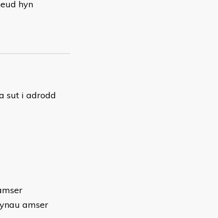
neud hyn
 a sut i adrodd
 amser
fynau amser