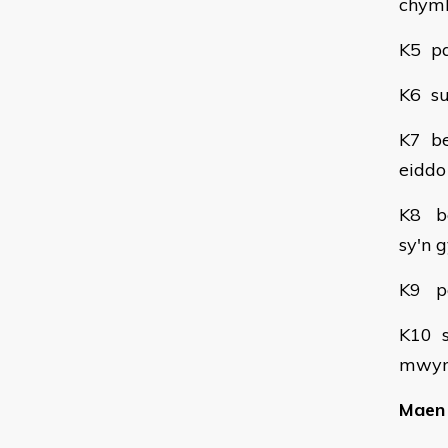
chym
K5 pa
K6 su
K7 b
eiddo
K8 be
sy'n 
K9 pa
K10 s
mwyn 
Maen 