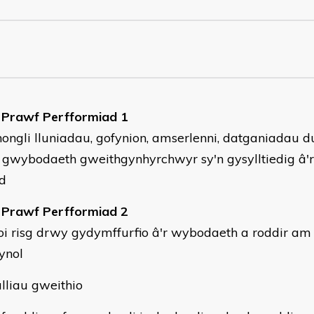
 Prawf Perfformiad 1
ongli lluniadau, gofynion, amserlenni, datganiadau du
a gwybodaeth gweithgynhyrchwyr sy'n gysylltiedig â'r
d
Prawf Perfformiad 2
oi risg drwy gydymffurfio â'r wybodaeth a roddir am
lynol
ulliau gweithio