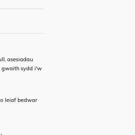
ll, asesiadau
 gwaith sydd i'w
 o leiaf bedwar