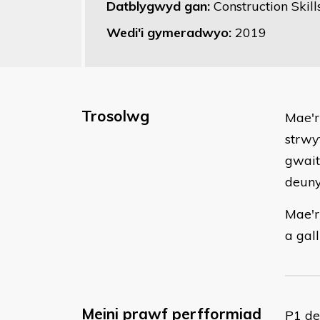
Datblygwyd gan:
Construction Skill
Wedi'i gymeradwyo:
2019
Trosolwg
Mae'r
strwy
gwait
deuny
Mae'r
a gal
Meini prawf perfformiad
P1 de