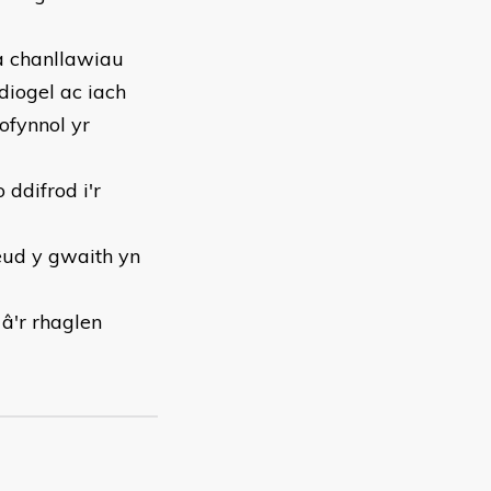
a chanllawiau
diogel ac iach
ofynnol yr
 ddifrod i'r
eud y gwaith yn
â'r rhaglen