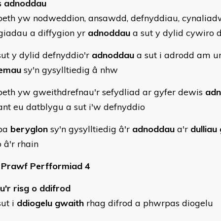
s adnoddau
eth yw nodweddion, ansawdd, defnyddiau, cynaliad
giadau a diffygion yr
adnoddau
a sut y dylid cywiro d
ut y dylid defnyddio'r
adnoddau
a sut i adrodd am 
lemau
sy'n gysylltiedig â nhw
eth yw gweithdrefnau'r sefydliad ar gyfer dewis
ad
nt eu datblygu a sut i'w defnyddio
pa
beryglon
sy'n gysylltiedig â'r
adnoddau
a'r
dulliau
 â'r rhain
Prawf Perfformiad 4
u'r risg o ddifrod
ut i
ddiogelu gwaith
rhag difrod a phwrpas diogelu