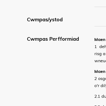
Cwmpas/ystod
Cwmpas Perfformiad
​Maen
1 deh
risg 
wneu
Maen 
2 osg
o'r di
2.1 d