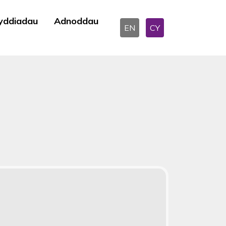
yddiadau
Adnoddau
EN
CY