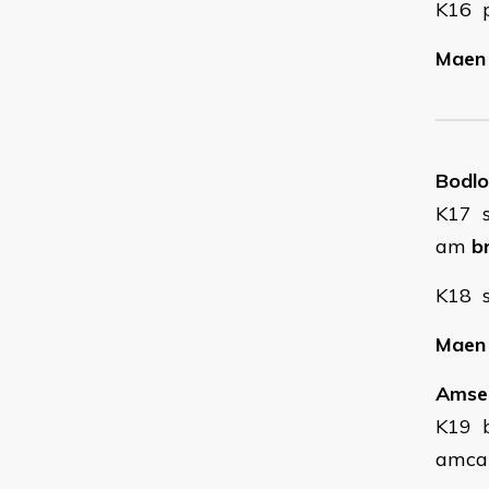
K16 
Maen 
Bodlo
K17 
am
b
K18 s
Maen 
Amse
K19 b
amcan