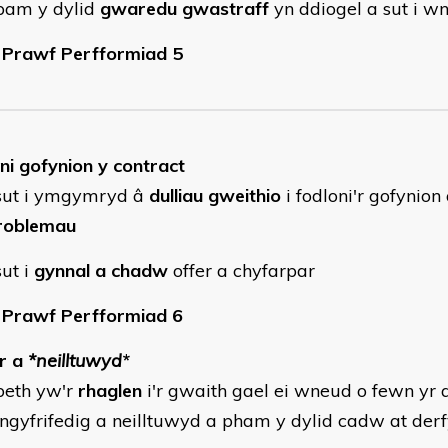
pam y dylid
gwaredu gwastraff
yn ddiogel a sut i w
Prawf Perfformiad 5
ni gofynion y contract
sut i ymgymryd â
dulliau gweithio
i fodloni'r gofynion
roblemau
ut i
gynnal a chadw
offer a chyfarpar
Prawf Perfformiad 6
r a
*neilltuwyd
*
eth yw'r
rhaglen
i'r gwaith gael ei wneud o fewn yr
gyfrifedig a neilltuwyd a pham y dylid cadw at der