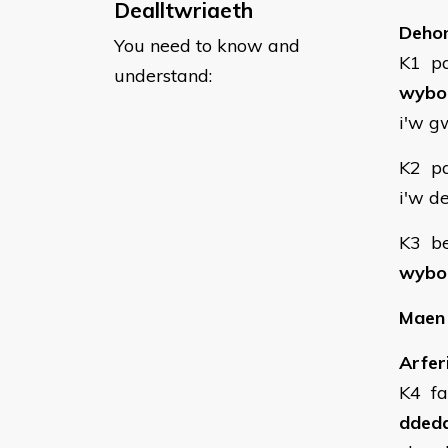
Dealltwriaeth
Dehon
You need to know and
K1 pa
understand:
wybo
i'w g
K2 pa
i'w d
K3 be
wybo
Maen 
Arfer
K4 fa
ddedd