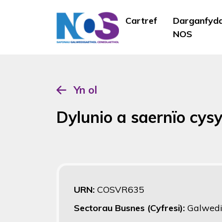
Cartref
Darganfyd
NOS
Yn ol
Dylunio a saernïo cysy
URN:
COSVR635
Sectorau Busnes (Cyfresi):
Galwedi