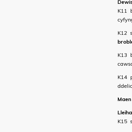
Dewi
K11 b
cyfyn
K12 s
brob
K13 b
cawsa
K14 
ddelio
Maen 
Lleiha
K15 s