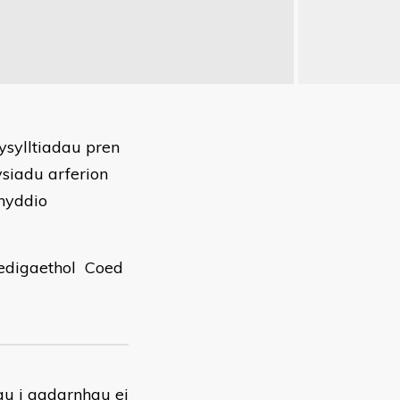
ysylltiadau pren
siadu arferion
fnyddio
wedigaethol Coed
au i gadarnhau ei