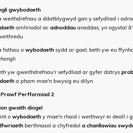
gli gwybodaeth
 weithdrefnau a ddatblygwyd gan y sefydliad i adr
daeth
amhriodol ac
adnoddau
anaddas, yn ogystal â'
weithredu
 fathau o
wybodaeth
sydd ar gael, beth yw eu ffynho
ehongli
th yw gweithdrefnau'r sefydliad ar gyfer datrys
pro
daeth
a pham mae'n bwysig eu dilyn
Prawf Perfformiad 2
ion gwaith diogel
int o
wybodaeth
y mae'n rhaid i weithwyr ei deall i g
fwriaeth
berthnasol a chyfredol
a chanllawiau swyd